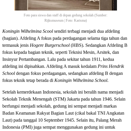
Foto para siswa dan staff di depan gedung sekolah (Sumber:
Rijksmuseum | Foto: Karisma)
Koningin Wilhelmina Scool
sendiri terbagi menjadi dua afdeling
(bagian). Afdeling A fokus pada perdagangan selama tiga tahun dan
termasuk jenis
Hogere Burgerschool
(HBS). Sedangkan Afdeling B
fokus kepada bagian teknik, seperti Teknisi Mesin, Arsitek, dan
Insinyur Pertambangan. Lalu pada sekitar tahun 1911, kedua
afdeling ini dipisahkan. Afdeling A masuk kedalam
Prins Hendrik
School
dengan fokus perdagangan, sedangkan afdeling B dengan
fokus teknik tetap berada di
Koningin Wilhelmina School
.
Setelah kemerdekaan Indonesia, sekolah ini beralih nama menjadi
Sekolah Teknik Menengah (STM) Jakarta pada tahun 1946. Selain
berfungsi menjadi sekolah, gedung ini sempat menjadi markas
Badan Keamanan Rakyat Bagian Laut (cikal bakal TNI Angkatan
Laut) pada tanggal 10 September 1945. Selain itu, Palang Merah
Indonesia (PMI) juga sempat menggunakan gedung ini untuk