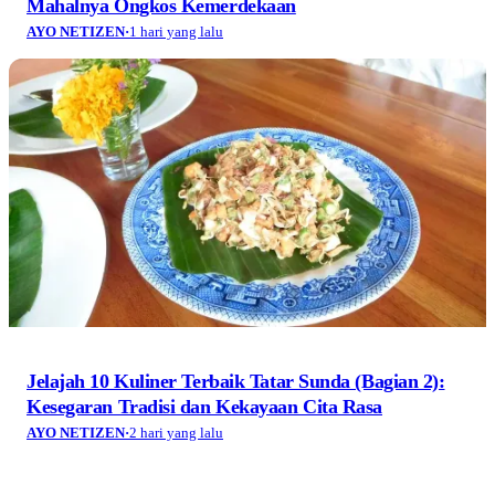
Mahalnya Ongkos Kemerdekaan
AYO NETIZEN
·
1 hari yang lalu
Jelajah 10 Kuliner Terbaik Tatar Sunda (Bagian 2):
Kesegaran Tradisi dan Kekayaan Cita Rasa
AYO NETIZEN
·
2 hari yang lalu