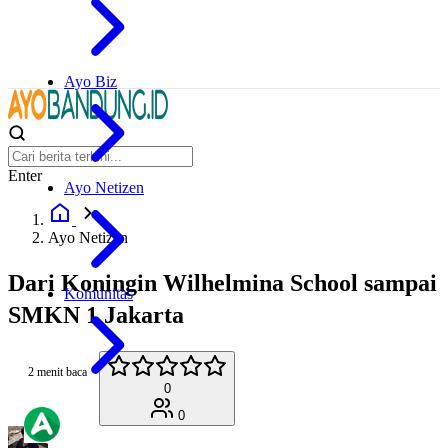
Ayo Biz
Enter
Ayo Netizen
Ayo Netizen
Dari Koningin Wilhelmina School sampai
Komunitas
SMKN 1 Jakarta
2 menit baca
0
0