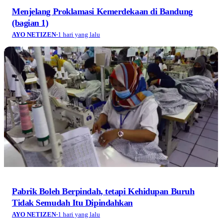
Menjelang Proklamasi Kemerdekaan di Bandung
(bagian 1)
AYO NETIZEN
·
1 hari yang lalu
Pabrik Boleh Berpindah, tetapi Kehidupan Buruh
Tidak Semudah Itu Dipindahkan
AYO NETIZEN
·
1 hari yang lalu