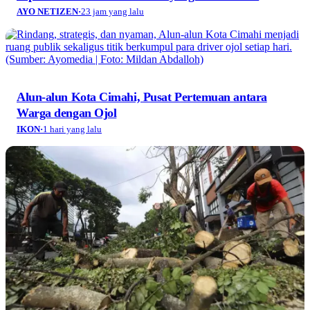
AYO NETIZEN
·
23 jam yang lalu
Alun-alun Kota Cimahi, Pusat Pertemuan antara
Warga dengan Ojol
IKON
·
1 hari yang lalu