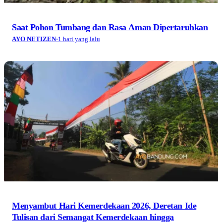
Saat Pohon Tumbang dan Rasa Aman Dipertaruhkan
AYO NETIZEN
·
1 hari yang lalu
Menyambut Hari Kemerdekaan 2026, Deretan Ide
Tulisan dari Semangat Kemerdekaan hingga