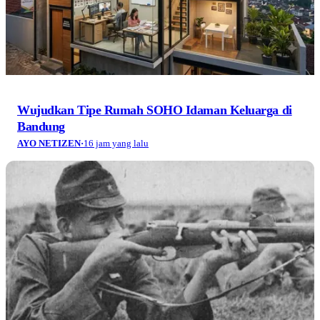
Wujudkan Tipe Rumah SOHO Idaman Keluarga di
Bandung
AYO NETIZEN
·
16 jam yang lalu