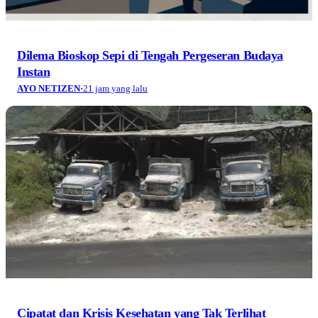
Dilema Bioskop Sepi di Tengah Pergeseran Budaya
Instan
AYO NETIZEN
·
21 jam yang lalu
Cipatat dan Krisis Kesehatan yang Tak Terlihat