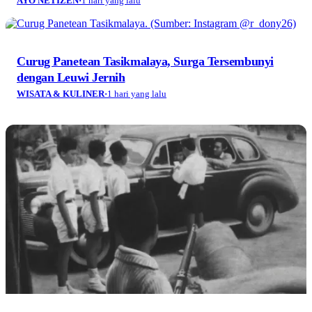
AYO NETIZEN
·
1 hari yang lalu
Curug Panetean Tasikmalaya, Surga Tersembunyi
dengan Leuwi Jernih
WISATA & KULINER
·
1 hari yang lalu