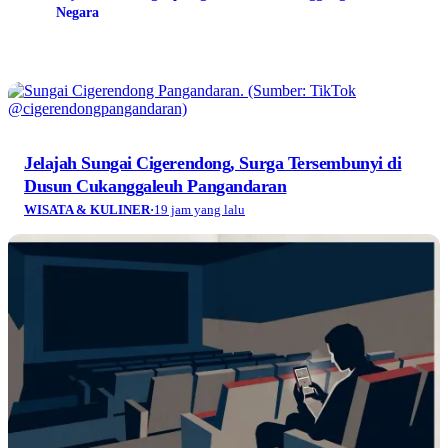
Negara
Jelajah Sungai Cigerendong, Surga Tersembunyi di
Dusun Cukanggaleuh Pangandaran
WISATA & KULINER
·
19 jam yang lalu