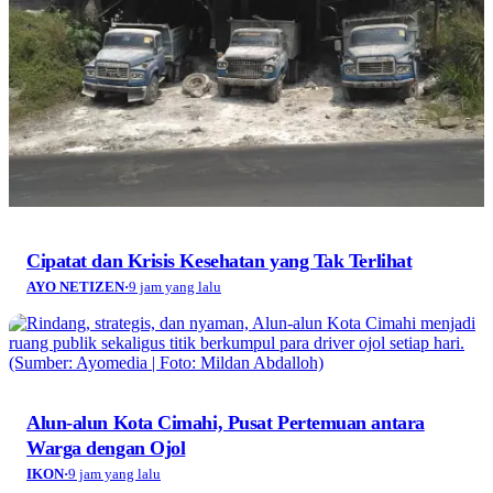
Cipatat dan Krisis Kesehatan yang Tak Terlihat
AYO NETIZEN
·
9 jam yang lalu
Alun-alun Kota Cimahi, Pusat Pertemuan antara
Warga dengan Ojol
IKON
·
9 jam yang lalu