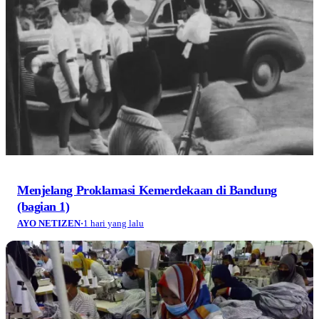
Menjelang Proklamasi Kemerdekaan di Bandung
(bagian 1)
AYO NETIZEN
·
1 hari yang lalu