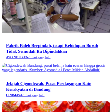
Pabrik Boleh Berpindah, tetapi Kehidupan Buruh
Tidak Semudah Itu Dipindahkan
AYO NETIZEN
·
1 hari yang lalu
Jelajah Cigondewah, Pusat Perdagangan Kain
Kerakyatan di Bandung
LINIMASA
·
1 hari yang lalu