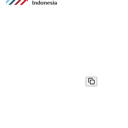
Media digital lokal yang menggambarkan wajah
Bandung secara utuh, dari geliat sosial dan ekonomi
warganya, hingga getar kreativitas dan partisipasi yang
membentuk jiwa kota.
Terverifikasi Dewan Pers
Nomor 1398/DP-Verifikasi/K/VIII/2025
✓ Disalin
© 2026
AyoBandung.id
. All rights reserved.