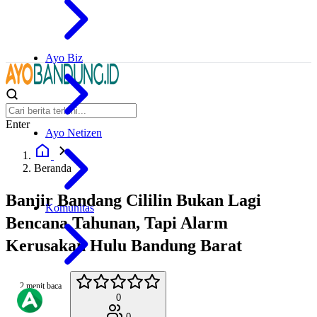
Ayo Biz
Enter
Ayo Netizen
Beranda
Banjir Bandang Cililin Bukan Lagi
Komunitas
Bencana Tahunan, Tapi Alarm
Kerusakan Hulu Bandung Barat
2 menit baca
0
0