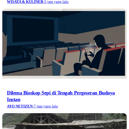
WISATA & KULINER
·
5 jam yang lalu
Dilema Bioskop Sepi di Tengah Pergeseran Budaya
Instan
AYO NETIZEN
·
7 jam yang lalu