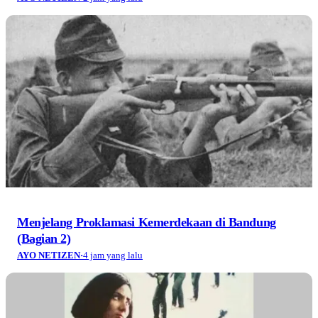
Menjelang Proklamasi Kemerdekaan di Bandung
(Bagian 2)
AYO NETIZEN
·
4 jam yang lalu