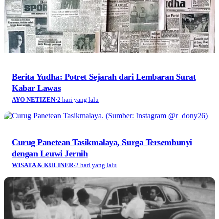
Berita Yudha: Potret Sejarah dari Lembaran Surat
Kabar Lawas
AYO NETIZEN
·
2 hari yang lalu
Curug Panetean Tasikmalaya, Surga Tersembunyi
dengan Leuwi Jernih
WISATA & KULINER
·
2 hari yang lalu