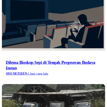
Dilema Bioskop Sepi di Tengah Pergeseran Budaya
Instan
AYO NETIZEN
·
1 hari yang lalu