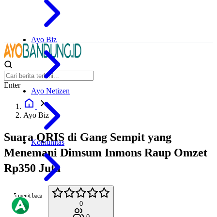
Ayo Biz
Enter
Ayo Netizen
Ayo Biz
Suara QRIS di Gang Sempit yang
Komunitas
Menemani Dimsum Inmons Raup Omzet
Rp350 Juta
5 menit baca
0
0