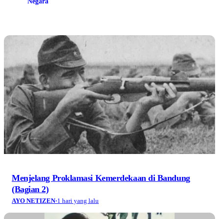
Negara
Menjelang Proklamasi Kemerdekaan di Bandung
(Bagian 2)
AYO NETIZEN
·
1 hari yang lalu