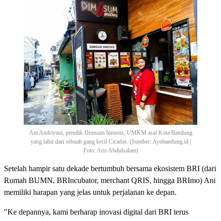
Ani Andriyani, pemilik Dimsum Inmons, UMKM asal Kota Bandung
yang lahir dari sebuah gang kecil Cicadas. (Sumber: Ayobandung.id |
Foto: Aris Abdulsalam)
Setelah hampir satu dekade bertumbuh bersama ekosistem BRI (dari
Rumah BUMN, BRIncubator, merchant QRIS, hingga BRImo) Ani
memiliki harapan yang jelas untuk perjalanan ke depan.
"Ke depannya, kami berharap inovasi digital dari BRI terus