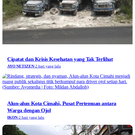
Cipatat dan Krisis Kesehatan yang Tak Terlihat
AYO NETIZEN
·
2 hari yang lalu
Alun-alun Kota Cimahi, Pusat Pertemuan antara
Warga dengan Ojol
IKON
·
2 hari yang lalu