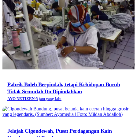
Pabrik Boleh Berpindah, tetapi Kehidupan Buruh
Tidak Semudah Itu Dipindahkan
AYO NETIZEN
·
5 jam yang lalu
Jelajah Cigondewah, Pusat Perdagangan Kain