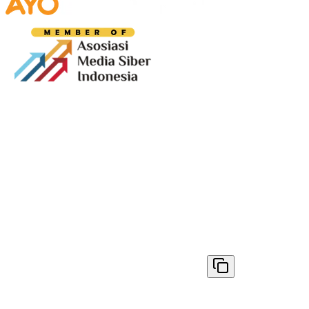
Media digital lokal yang menggambarkan wajah
Bandung secara utuh, dari geliat sosial dan ekonomi
warganya, hingga getar kreativitas dan partisipasi yang
membentuk jiwa kota.
Terverifikasi Dewan Pers
Nomor 1398/DP-Verifikasi/K/VIII/2025
✓ Disalin