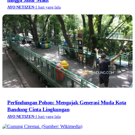
AYO NETIZEN
·
1 hari yang lalu
Perlindungan Pohon: Mengajak Generasi Muda Kota
Bandung Cinta Lingkungan
AYO NETIZEN
·
1 hari yang lalu