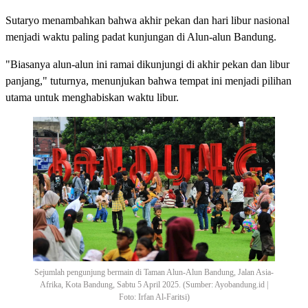
Sutaryo menambahkan bahwa akhir pekan dan hari libur nasional
menjadi waktu paling padat kunjungan di Alun-alun Bandung.
"Biasanya alun-alun ini ramai dikunjungi di akhir pekan dan libur
panjang," tuturnya, menunjukan bahwa tempat ini menjadi pilihan
utama untuk menghabiskan waktu libur.
Sejumlah pengunjung bermain di Taman Alun-Alun Bandung, Jalan Asia-
Afrika, Kota Bandung, Sabtu 5 April 2025. (Sumber: Ayobandung.id |
Foto: Irfan Al-Faritsi)