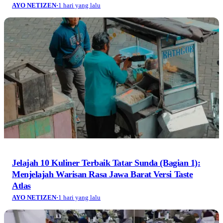
AYO NETIZEN
·
1 hari yang lalu
Jelajah 10 Kuliner Terbaik Tatar Sunda (Bagian 1):
Menjelajah Warisan Rasa Jawa Barat Versi Taste
Atlas
AYO NETIZEN
·
1 hari yang lalu