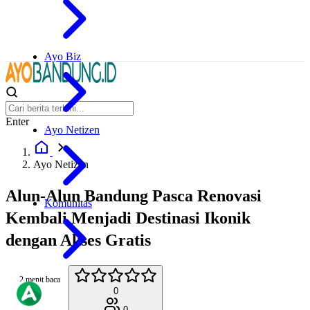
Ayo Biz
Enter
Ayo Netizen
Ayo Netizen
Alun-Alun Bandung Pasca Renovasi
Komunitas
Kembali Menjadi Destinasi Ikonik
dengan Akses Gratis
2 menit baca
0
0