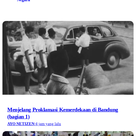
Menjelang Proklamasi Kemerdekaan di Bandung
(bagian 1)
AYO NETIZEN
·
4 jam yang lalu