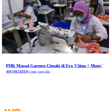
PHK Massal Garmen Cimahi di Era 'China + Many'
AYO NETIZEN
·
1 hari yang lalu