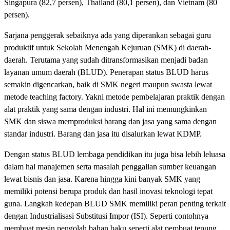
Singapura (82,7 persen), Thailand (80,1 persen), dan Vietnam (80
persen).
Sarjana penggerak sebaiknya ada yang diperankan sebagai guru
produktif untuk Sekolah Menengah Kejuruan (SMK) di daerah-
daerah. Terutama yang sudah ditransformasikan menjadi badan
layanan umum daerah (BLUD). Penerapan status BLUD harus
semakin digencarkan, baik di SMK negeri maupun swasta lewat
metode teaching factory. Yakni metode pembelajaran praktik dengan
alat praktik yang sama dengan industri. Hal ini memungkinkan
SMK dan siswa memproduksi barang dan jasa yang sama dengan
standar industri. Barang dan jasa itu disalurkan lewat KDMP.
Dengan status BLUD lembaga pendidikan itu juga bisa lebih leluasa
dalam hal manajemen serta masalah penggalian sumber keuangan
lewat bisnis dan jasa. Karena hingga kini banyak SMK yang
memiliki potensi berupa produk dan hasil inovasi teknologi tepat
guna. Langkah kedepan BLUD SMK memiliki peran penting terkait
dengan Industrialisasi Substitusi Impor (ISI). Seperti contohnya
membuat mesin pengolah bahan baku seperti alat pembuat tepung