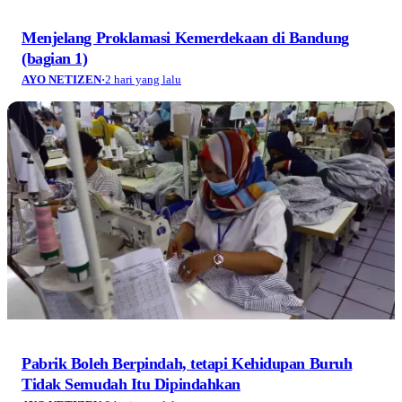
Menjelang Proklamasi Kemerdekaan di Bandung
(bagian 1)
AYO NETIZEN
·
2 hari yang lalu
Pabrik Boleh Berpindah, tetapi Kehidupan Buruh
Tidak Semudah Itu Dipindahkan