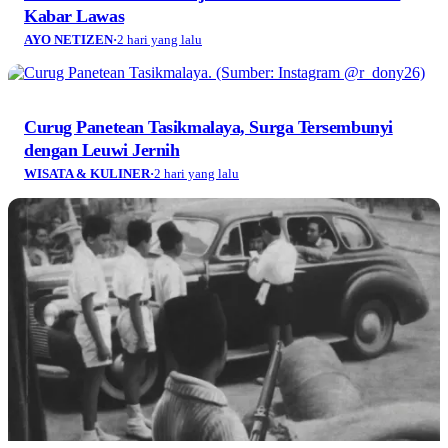
Kabar Lawas
AYO NETIZEN
·
2 hari yang lalu
Curug Panetean Tasikmalaya, Surga Tersembunyi
dengan Leuwi Jernih
WISATA & KULINER
·
2 hari yang lalu