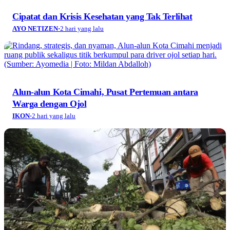
Cipatat dan Krisis Kesehatan yang Tak Terlihat
AYO NETIZEN
·
2 hari yang lalu
Alun-alun Kota Cimahi, Pusat Pertemuan antara
Warga dengan Ojol
IKON
·
2 hari yang lalu