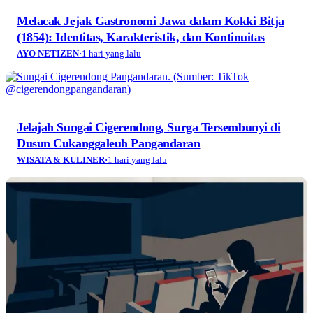
Melacak Jejak Gastronomi Jawa dalam Kokki Bitja
(1854): Identitas, Karakteristik, dan Kontinuitas
AYO NETIZEN
·
1 hari yang lalu
Jelajah Sungai Cigerendong, Surga Tersembunyi di
Dusun Cukanggaleuh Pangandaran
WISATA & KULINER
·
1 hari yang lalu