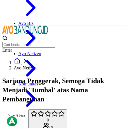
Ayo Biz
Enter
Ayo Netizen
Ayo Netizen
Sarjana Penggerak, Semoga Tidak
Komunitas
Menjadi 'Tumbal' atas Nama
Pembangunan
5 menit baca
0
0