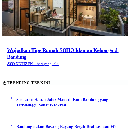
Wujudkan Tipe Rumah SOHO Idaman Keluarga di
Bandung
AYO NETIZEN
·
1 hari yang lalu
TRENDING TERKINI
1
Soekarno-Hatta: Jalur Maut di Kota Bandung yang
Terbelenggu Sekat Birokrasi
2
Bandung dalam Bayang-Bayang Begal: Realitas atau Efek