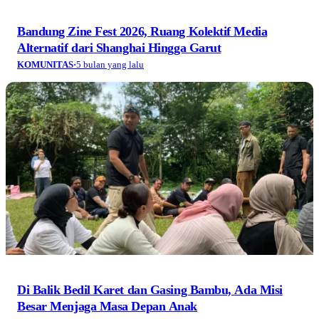
Bandung Zine Fest 2026, Ruang Kolektif Media
Alternatif dari Shanghai Hingga Garut
KOMUNITAS
·
5 bulan yang lalu
Di Balik Bedil Karet dan Gasing Bambu, Ada Misi
Besar Menjaga Masa Depan Anak