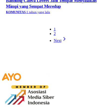
Bandung Canva Lovers Jadi Tempat Menyalakan
Mimpi yang Sempat Meredup
KOMUNITAS
·
1 tahun yang lalu
1
2
Next