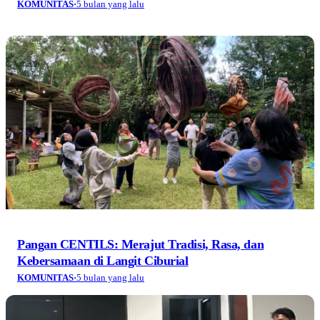
KOMUNITAS
·
5 bulan yang lalu
Pangan CENTILS: Merajut Tradisi, Rasa, dan
Kebersamaan di Langit Ciburial
KOMUNITAS
·
5 bulan yang lalu