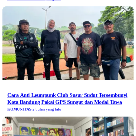
Cara Anti Leumpunk Club Susur Sudut Tersembunyi
Kota Bandung Pakai GPS Sungut dan Modal Tawa
KOMUNITAS
·
2 bulan yang lalu