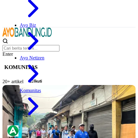
Ayo Biz
Enter
Ayo Netizen
KOMUNITAS
Ikuti
20+ artikel
Komunitas