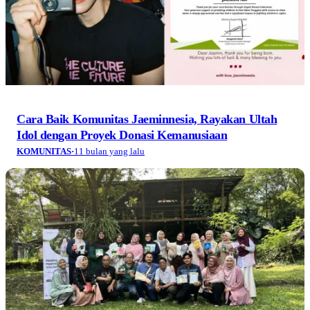
Cara Baik Komunitas Jaeminnesia, Rayakan Ultah
Idol dengan Proyek Donasi Kemanusiaan
KOMUNITAS
·
11 bulan yang lalu