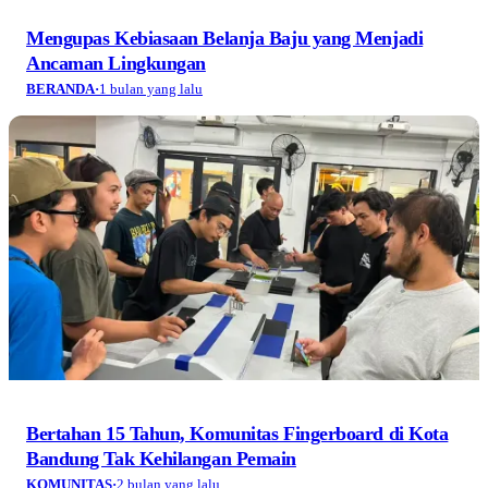
Mengupas Kebiasaan Belanja Baju yang Menjadi
Ancaman Lingkungan
BERANDA
·
1 bulan yang lalu
Bertahan 15 Tahun, Komunitas Fingerboard di Kota
Bandung Tak Kehilangan Pemain
KOMUNITAS
·
2 bulan yang lalu