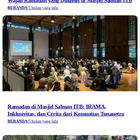
Wajah Ramadan yang Dinamis di Masjid Salman ITB
BERANDA
·
5 bulan yang lalu
Ramadan di Masjid Salman ITB: IRAMA,
Inklusivitas, dan Cerita dari Komunitas Tunanetra
BERANDA
·
5 bulan yang lalu