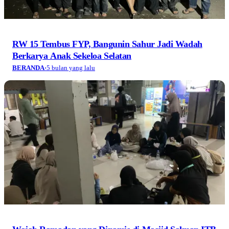
RW 15 Tembus FYP, Bangunin Sahur Jadi Wadah
Berkarya Anak Sekeloa Selatan
BERANDA
·
5 bulan yang lalu