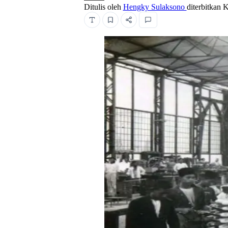
Ditulis oleh
Hengky Sulaksono
diterbitkan
K