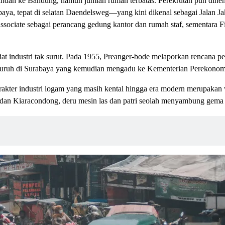
ndah ke Bandung, namun jumlah rumah terbatas. Perekrutan pun dihen
aya, tepat di selatan Daendelsweg—yang kini dikenal sebagai Jalan Ja
ssociate sebagai perancang gedung kantor dan rumah staf, sementara F
at industri tak surut. Pada 1955, Preanger-bode melaporkan rencana 
2 buruh di Surabaya yang kemudian mengadu ke Kementerian Perekonom
akter industri logam yang masih kental hingga era modern merupakan 
 dan Kiaracondong, deru mesin las dan patri seolah menyambung gema d