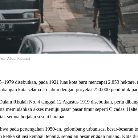
Foto: Abdul Ridwan)
–1979 disebutkan, pada 1921 luas kota baru mencapai 2.853 hektare, 
mbangan kota selama 25 tahun dengan proyeksi 750.000 penduduk pad
 Dalam Risalah No. 4 tanggal 12 Agustus 1919 disebutkan, perlu dibang
 memudahkan akses menuju pasar-pasar timur seperti Cicadas. Halte-h
tak semua berjalan sesuai harapan.
hwa pada pertengahan 1950-an, gelombang urbanisasi besar-besaran ter
ketika situasi kembali tenang, sebagian besar enggan pulang. Kota di