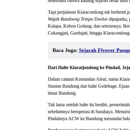
sederhana bahwa kadang sejarah besar lahir 
Tapi perjalanan Kiaracondong tak berhenti
Wajah Bandoeng Tempo Doeloe
dipaparka, 
Kalapa, Kebon Gedang, dan seterusnya. Ber
Cukangjati, Gardujati, hingga Kiaracondong
Baca Juga:
Sejarah Flyover Pasup
Dari Halte Kiaratjondong ke Pindad, Jejak
Dalam catatan Komunitas Aleut, nama Kiara
Stasiun Bandung dan halte Gedebage. Ejaan l
timur Bandung.
Tak lama setelah halte itu berdiri, pemerint
sebelumnya beroperasi di Surabaya. Menur
Pindahnya ACW ke Bandung menandai babak ba