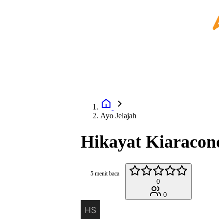
Ayo Jelajah
Hikayat Kiaracon
5 menit baca
0
0