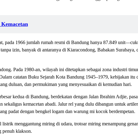
n Kemacetan
t, pada 1966 jumlah rumah resmi di Bandung hanya 87.849 unit—cuku
 tanpa izin, banyak di antaranya di Kiaracondong, Babakan Surabaya, 
ng. Pada 1980-an, wilayah ini ditetapkan sebagai zona industri timu
ta. Dalam catatan Buku Sejarah Kota Bandung 1945–1979, kebijakan itu
datang duluan, dan permukiman yang menyesuaikan di kemudian hari.
besar kedua di Bandung, berdekatan dengan Jalan Ibrahim Adjie, pasar 
sekaligus kemacetan abadi. Jalur rel yang dulu dibangun untuk artileri
gang padat dengan bengkel logam dan warung mi kocok berdempetan.
l listrik menggantung miring di udara, trotoar miring menampung gena
ng penuh klakson.