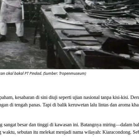
akan cikal bakal PT Pindad. (Sumber: Tropenmuseum)
aham, kesabaran di sini diuji seperti ujian nasional tanpa kisi-kisi. Der
n di tengah panas. Tapi di balik keruwetan lalu lintas dan aroma khas
g sangat besar dan tinggi di kawasan ini. Batangnya miring—dalam b
ng waktu, sebutan itu melekat menjadi nama wilayah: Kiaracondong. S