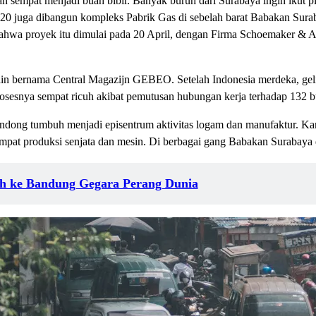
mpat menjadi buah bibir. Banyak buruh dari Surabaya ingin ikut pi
920 juga dibangun kompleks Pabrik Gas di sebelah barat Babakan Surab
bahwa proyek itu dimulai pada 20 April, dengan Firma Schoemaker & A
lain bernama Central Magazijn GEBEO. Setelah Indonesia merdeka, geli
Prosesnya sempat ricuh akibat pemutusan hubungan kerja terhadap 13
ndong tumbuh menjadi episentrum aktivitas logam dan manufaktur. Kar
tempat produksi senjata dan mesin. Di berbagai gang Babakan Surabaya
ah ke Bandung Gegara Perang Dunia