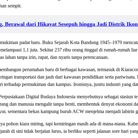
han sempit.
, Berawal dari Hikayat Sesepuh hingga Jadi Distrik Iko
emukiman padat baru. Buku Sejarah Kota Bandung 1945–1979 mencata
lampaui 1,1 juta. Sekitar 237 ribu orang tinggal di rumah-rumah liar
s lahan tanpa izin, rapat, dan nyaris tanpa perencanaan.
mbangun perumahan baru di berbagai kawasan, termasuk di Kiaracondo
ringan transportasi dan jauh dari kawasan pendidikan serta pariwisa
tri terhadap permukiman dan kampus. Ironisnya, justru industri yang 
Perpustakaan Digital Budaya Indonesia menyebutnya sebagai stasiun ter
arang dan manusia mengalir tanpa henti, membentuk denyut ekonomi dan 
ayur, sementara bekas kampung buruh ACW menjelma menjadi labirin 
nya pohon kiara miring, tapi kemiringan masih ada di mana-mana. Kabe
ah di sini tidak berjalan lurus, ia berliku seperti jalanan sore hari ya