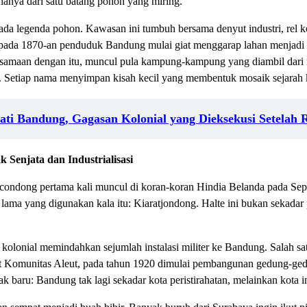
hanya dari satu batang pohon yang miring.
 pada legenda pohon. Kawasan ini tumbuh bersama denyut industri, re
pada 1870-an penduduk Bandung mulai giat menggarap lahan menjad
samaan dengan itu, muncul pula kampung-kampung yang diambil dari 
. Setiap nama menyimpan kisah kecil yang membentuk mosaik sejarah 
ati Bandung, Gagasan Kolonial yang Dieksekusi Setelah 
 Senjata dan Industrialisasi
condong pertama kali muncul di koran-koran Hindia Belanda pada Se
ama yang digunakan kala itu: Kiaratjondong. Halte ini bukan sekadar p
ah kolonial memindahkan sejumlah instalasi militer ke Bandung. Salah sa
ut Komunitas Aleut, pada tahun 1920 dimulai pembangunan gedung-ge
ru: Bandung tak lagi sekadar kota peristirahatan, melainkan kota ind