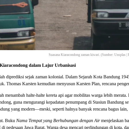
Suasana Kiaracondong zaman kiwari. (Sumber: Unsplas | 
 Kiaracondong dalam Lajur Urbanisasi
ah diprediksi sejak zaman kolonial. Dalam Sejarah Kota Bandung 1945
duk. Thomas Karsten kemudian menyusun Karsten Plan, rencana penge
ah menambah halte-halte kereta api agar mobilitas warga lebih merata.
dong, guna mengurangi kepadatan penumpang di Stasiun Bandung serta
Bandung yang modern—meski, seperti halnya banyak rencana bagus lain, 
at. Buku
Nama Tempat yang Berhubungan dengan Air
menjelaskan ba
i pedesaan Jawa Barat. Warga desa mencari perlindungan di kota, dan 