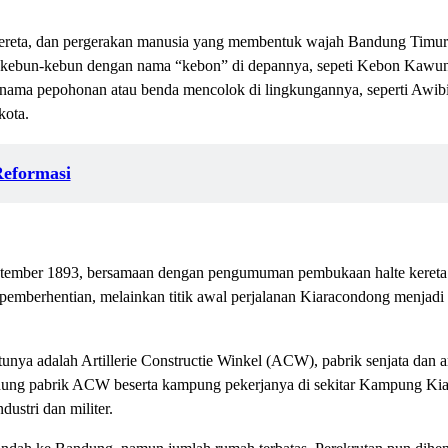
l kereta, dan pergerakan manusia yang membentuk wajah Bandung Timu
i kebun-kebun dengan nama “kebon” di depannya, sepeti Kebon Kawu
nama pepohonan atau benda mencolok di lingkungannya, seperti Awibi
kota.
Reformasi
ptember 1893, bersamaan dengan pengumuman pembukaan halte kereta a
emberhentian, melainkan titik awal perjalanan Kiaracondong menjadi p
tunya adalah Artillerie Constructie Winkel (ACW), pabrik senjata dan ar
dung pabrik ACW beserta kampung pekerjanya di sekitar Kampung Kia
ustri dan militer.