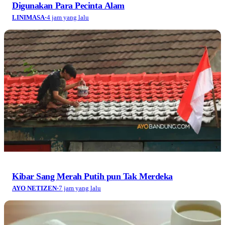
Digunakan Para Pecinta Alam
LINIMASA
·
4 jam yang lalu
Kibar Sang Merah Putih pun Tak Merdeka
AYO NETIZEN
·
7 jam yang lalu