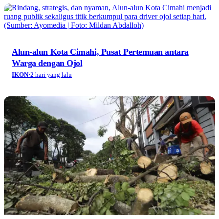
Alun-alun Kota Cimahi, Pusat Pertemuan antara
Warga dengan Ojol
IKON
·
2 hari yang lalu