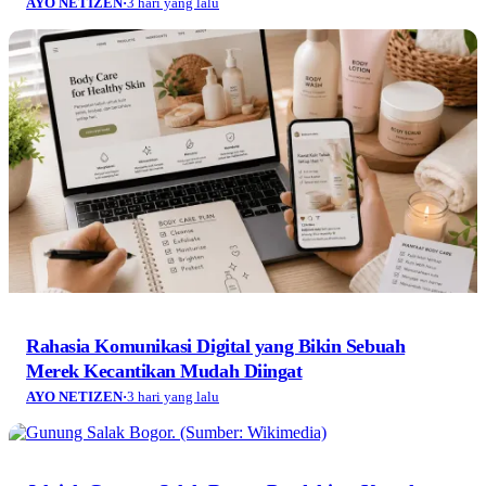
AYO NETIZEN
·
3 hari yang lalu
Rahasia Komunikasi Digital yang Bikin Sebuah
Merek Kecantikan Mudah Diingat
AYO NETIZEN
·
3 hari yang lalu