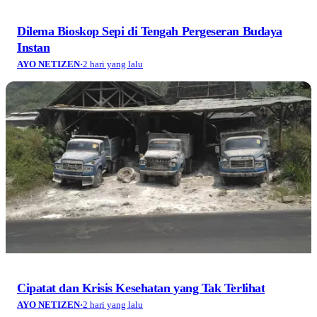
Dilema Bioskop Sepi di Tengah Pergeseran Budaya
Instan
AYO NETIZEN
·
2 hari yang lalu
Cipatat dan Krisis Kesehatan yang Tak Terlihat
AYO NETIZEN
·
2 hari yang lalu