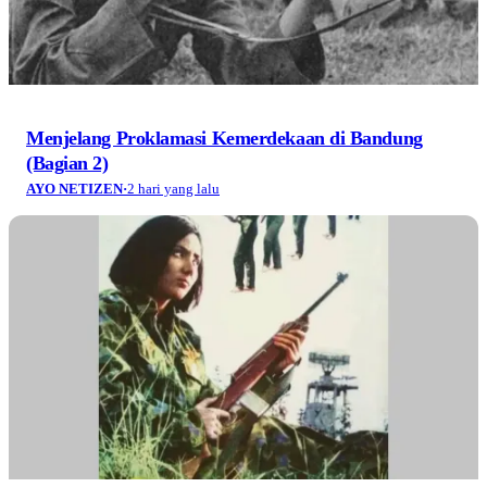
Menjelang Proklamasi Kemerdekaan di Bandung
(Bagian 2)
AYO NETIZEN
·
2 hari yang lalu