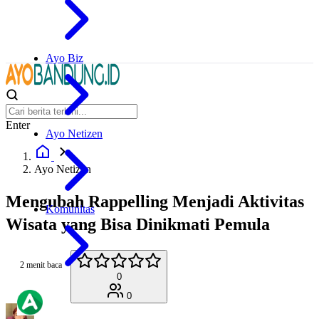
Ayo Biz
Enter
Ayo Netizen
Ayo Netizen
Mengubah Rappelling Menjadi Aktivitas
Komunitas
Wisata yang Bisa Dinikmati Pemula
2 menit baca
0
0