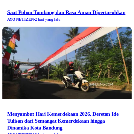
Saat Pohon Tumbang dan Rasa Aman Dipertaruhkan
AYO NETIZEN
·
2 hari yang lalu
Menyambut Hari Kemerdekaan 2026, Deretan Ide
Tulisan dari Semangat Kemerdekaan hingga
Dinamika Kota Bandung