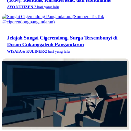
AYO NETIZEN
·
2 hari yang lalu
Jelajah Sungai Cigerendong, Surga Tersembunyi di
Dusun Cukanggaleuh Pangandaran
WISATA & KULINER
·
2 hari yang lalu