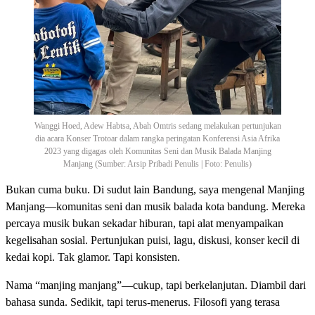
Wanggi Hoed, Adew Habtsa, Abah Omtris sedang melakukan pertunjukan
dia acara Konser Trotoar dalam rangka peringatan Konferensi Asia Afrika
2023 yang digagas oleh Komunitas Seni dan Musik Balada Manjing
Manjang (Sumber: Arsip Pribadi Penulis | Foto: Penulis)
Bukan cuma buku. Di sudut lain Bandung, saya mengenal Manjing
Manjang—komunitas seni dan musik balada kota bandung. Mereka
percaya musik bukan sekadar hiburan, tapi alat menyampaikan
kegelisahan sosial. Pertunjukan puisi, lagu, diskusi, konser kecil di
kedai kopi. Tak glamor. Tapi konsisten.
Nama “manjing manjang”—cukup, tapi berkelanjutan. Diambil dari
bahasa sunda. Sedikit, tapi terus-menerus. Filosofi yang terasa