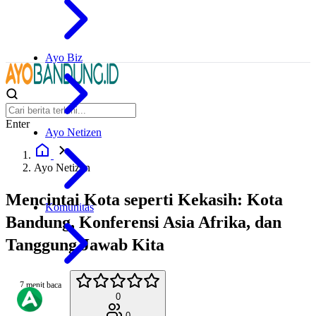
Ayo Biz
Enter
Ayo Netizen
Ayo Netizen
Mencintai Kota seperti Kekasih: Kota
Komunitas
Bandung, Konferensi Asia Afrika, dan
Tanggung Jawab Kita
7 menit baca
0
0