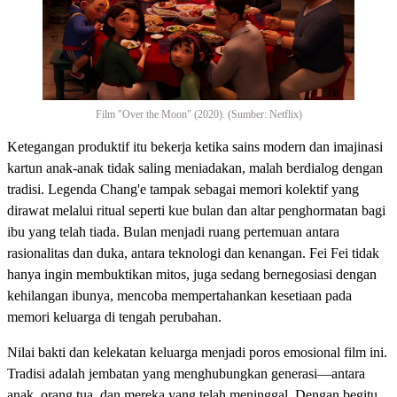
Film "Over the Moon" (2020). (Sumber: Netflix)
Ketegangan produktif itu bekerja ketika sains modern dan imajinasi
kartun anak-anak tidak saling meniadakan, malah berdialog dengan
tradisi. Legenda Chang'e tampak sebagai memori kolektif yang
dirawat melalui ritual seperti kue bulan dan altar penghormatan bagi
ibu yang telah tiada. Bulan menjadi ruang pertemuan antara
rasionalitas dan duka, antara teknologi dan kenangan. Fei Fei tidak
hanya ingin membuktikan mitos, juga sedang bernegosiasi dengan
kehilangan ibunya, mencoba mempertahankan kesetiaan pada
memori keluarga di tengah perubahan.
Nilai bakti dan kelekatan keluarga menjadi poros emosional film ini.
Tradisi adalah jembatan yang menghubungkan generasi—antara
anak, orang tua, dan mereka yang telah meninggal. Dengan begitu,