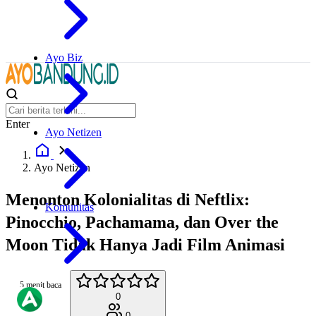
Ayo Biz
Enter
Ayo Netizen
Ayo Netizen
Menonton Kolonialitas di Neftlix:
Komunitas
Pinocchio, Pachamama, dan Over the
Moon Tidak Hanya Jadi Film Animasi
5 menit baca
0
0