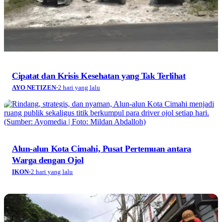
Alun-alun Kota Cimahi, Pusat Pertemuan antara
Warga dengan Ojol
IKON
·
2 hari yang lalu