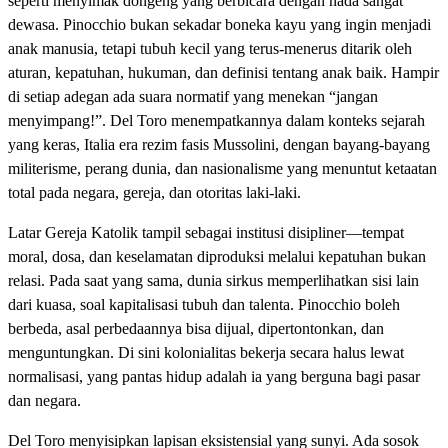
seperti menyimak dongeng yang berbicara dengan nada sangat
dewasa. Pinocchio bukan sekadar boneka kayu yang ingin menjadi
anak manusia, tetapi tubuh kecil yang terus-menerus ditarik oleh
aturan, kepatuhan, hukuman, dan definisi tentang anak baik. Hampir
di setiap adegan ada suara normatif yang menekan “jangan
menyimpang!”. Del Toro menempatkannya dalam konteks sejarah
yang keras, Italia era rezim fasis Mussolini, dengan bayang-bayang
militerisme, perang dunia, dan nasionalisme yang menuntut ketaatan
total pada negara, gereja, dan otoritas laki-laki.
Latar Gereja Katolik tampil sebagai institusi disipliner—tempat
moral, dosa, dan keselamatan diproduksi melalui kepatuhan bukan
relasi. Pada saat yang sama, dunia sirkus memperlihatkan sisi lain
dari kuasa, soal kapitalisasi tubuh dan talenta. Pinocchio boleh
berbeda, asal perbedaannya bisa dijual, dipertontonkan, dan
menguntungkan. Di sini kolonialitas bekerja secara halus lewat
normalisasi, yang pantas hidup adalah ia yang berguna bagi pasar
dan negara.
Del Toro menyisipkan lapisan eksistensial yang sunyi. Ada sosok