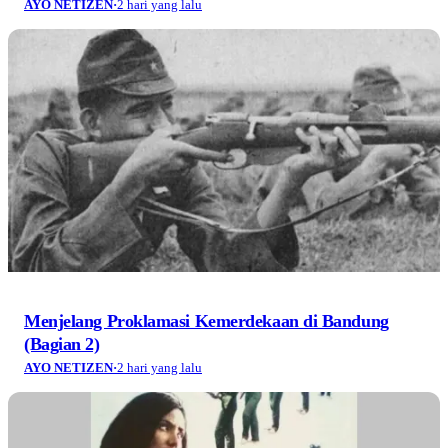
Menjelang Proklamasi Kemerdekaan di Bandung
(Bagian 2)
AYO NETIZEN
·
2 hari yang lalu