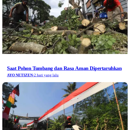
Saat Pohon Tumbang dan Rasa Aman Dipertaruhkan
AYO NETIZEN
·
2 hari yang lalu
Menyambut Hari Kemerdekaan 2026, Deretan Ide
Tulisan dari Semangat Kemerdekaan hingga
Dinamika Kota Bandung
AYO NETIZEN
·
3 hari yang lalu