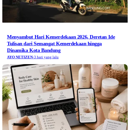
Rahasia Komunikasi Digital yang Bikin Sebuah
Merek Kecantikan Mudah Diingat
AYO NETIZEN
·
3 hari yang lalu
Jelajah Gunung Salak Bogor: Pendakian, Kawah
Ratu, Harga Tiket, dan Cara Booking Online