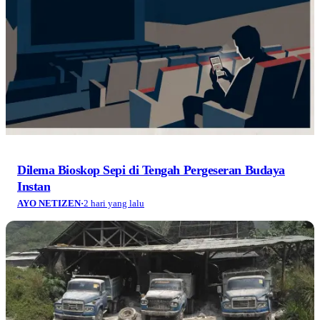
Dilema Bioskop Sepi di Tengah Pergeseran Budaya
Instan
AYO NETIZEN
·
2 hari yang lalu
Cipatat dan Krisis Kesehatan yang Tak Terlihat
AYO NETIZEN
·
2 hari yang lalu