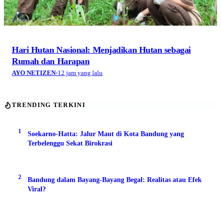
1
Soekarno-Hatta: Jalur Maut di Kota Bandung yang
Terbelenggu Sekat Birokrasi
2
Bandung dalam Bayang-Bayang Begal: Realitas atau Efek
Viral?
3
Air Situ Ciburuy Menyusut, Dasar Danau Berusia 1 Abad
Ini Perlahan Terbuka
4
Gunung Alit Telah Lahir di Kawah Ratu Gunung
Tangkuban Parahu
5
Sayembara Tangkap Begal dan Batas Tanggung Jawab
Negara