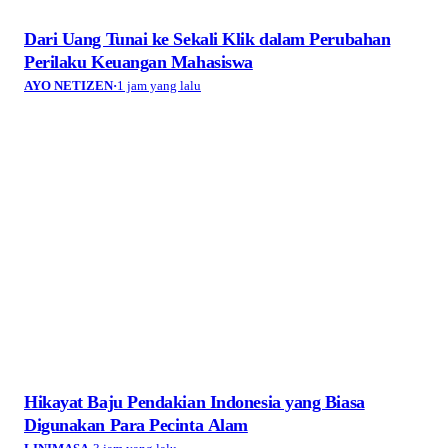
Dari Uang Tunai ke Sekali Klik dalam Perubahan
Perilaku Keuangan Mahasiswa
AYO NETIZEN
·
1 jam yang lalu
Hikayat Baju Pendakian Indonesia yang Biasa
Digunakan Para Pecinta Alam
LINIMASA
·
3 jam yang lalu