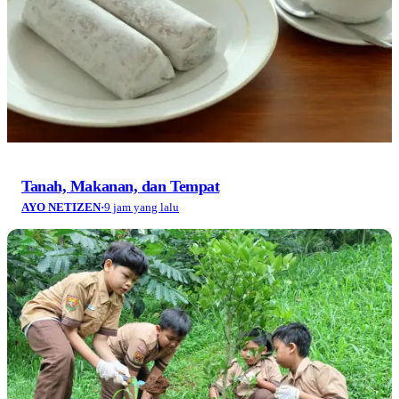
AYO NETIZEN
·
9 jam yang lalu
Hari Hutan Nasional: Menjadikan Hutan sebagai
Rumah dan Harapan
AYO NETIZEN
·
12 jam yang lalu
TRENDING TERKINI