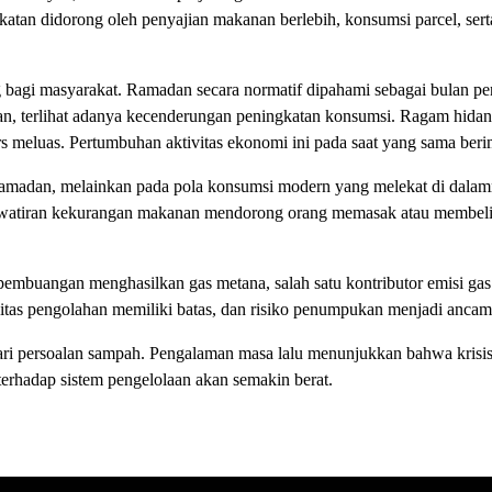
katan didorong oleh penyajian makanan berlebih, konsumsi parcel, serta
 bagi masyarakat. Ramadan secara normatif dipahami sebagai bulan pen
ian, terlihat adanya kecenderungan peningkatan konsumsi. Ragam hidang
ers meluas. Pertumbuhan aktivitas ekonomi ini pada saat yang sama be
amadan, melainkan pada pola konsumsi modern yang melekat di dalam
awatiran kekurangan makanan mendorong orang memasak atau membeli l
mbuangan menghasilkan gas metana, salah satu kontributor emisi gas
itas pengolahan memiliki batas, dan risiko penumpukan menjadi ancama
i persoalan sampah. Pengalaman masa lalu menunjukkan bahwa krisis 
terhadap sistem pengelolaan akan semakin berat.