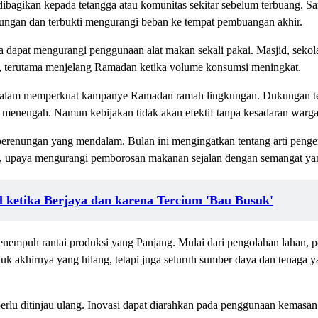
bagikan kepada tetangga atau komunitas sekitar sebelum terbuang. Sa
ngkungan dan terbukti mengurangi beban ke tempat pembuangan akhir.
ma dapat mengurangi penggunaan alat makan sekali pakai. Masjid, seko
, terutama menjelang Ramadan ketika volume konsumsi meningkat.
 dalam memperkuat kampanye Ramadan ramah lingkungan. Dukungan terh
ka menengah. Namun kebijakan tidak akan efektif tanpa kesadaran warga
erenungan yang mendalam. Bulan ini mengingatkan tentang arti penge
a itu, upaya mengurangi pemborosan makanan sejalan dengan semangat
 ketika Berjaya dan karena Tercium 'Bau Busuk'
nempuh rantai produksi yang Panjang. Mulai dari pengolahan lahan, peng
k akhirnya yang hilang, tetapi juga seluruh sumber daya dan tenaga 
rlu ditinjau ulang. Inovasi dapat diarahkan pada penggunaan kemasan 