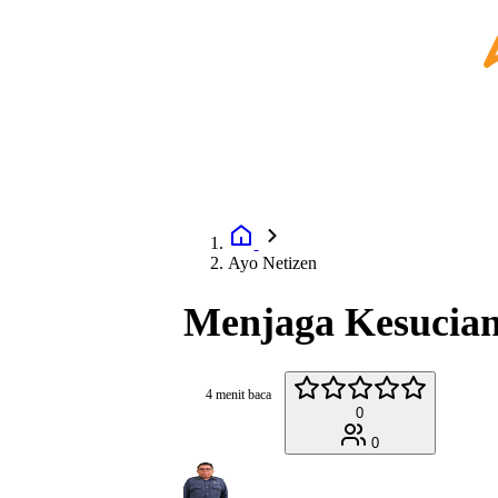
Ayo Netizen
Menjaga Kesucia
4 menit baca
0
0