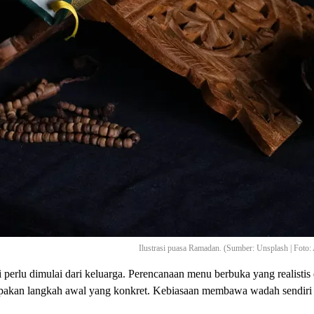
Ilustrasi puasa Ramadan. (Sumber: Unsplash | Foto: 
i perlu dimulai dari keluarga. Perencanaan menu berbuka yang realis
rupakan langkah awal yang konkret. Kebiasaan membawa wadah sendiri s