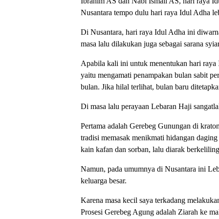
Ibrahim AS dan Nabi Ismail AS, hari raya Id
Nusantara tempo dulu hari raya Idul Adha leb
Di Nusantara, hari raya Idul Adha ini diwarn
masa lalu dilakukan juga sebagai sarana syiar
Apabila kali ini untuk menentukan hari raya 
yaitu mengamati penampakan bulan sabit per
bulan. Jika hilal terlihat, bulan baru ditet
Di masa lalu perayaan Lebaran Haji sangatla
Pertama adalah Gerebeg Gunungan di kraton 
tradisi memasak menikmati hidangan daging 
kain kafan dan sorban, lalu diarak berkelili
Namun, pada umumnya di Nusantara ini Lebar
keluarga besar.
Karena masa kecil saya terkadang melakuka
Prosesi Gerebeg Agung adalah Ziarah ke ma