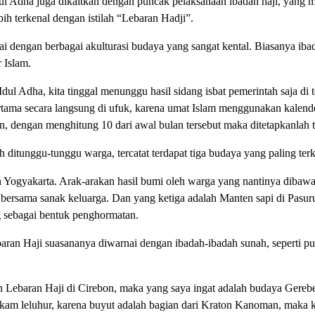
ul Adha juga dikaitkan dengan puncak pelaksanaan ibadah haji, yang m
ih terkenal dengan istilah “Lebaran Hadji”.
ai dengan berbagai akulturasi budaya yang sangat kental. Biasanya ibad
 Islam.
Idul Adha, kita tinggal menunggu hasil sidang isbat pemerintah saja di
tama secara langsung di ufuk, karena umat Islam menggunakan kalende
apkan, dengan menghitung 10 dari awal bulan tersebut maka ditetapkanlah
h ditunggu-tunggu warga, tercatat terdapat tiga budaya yang paling ter
Yogyakarta. Arak-arakan hasil bumi oleh warga yang nantinya dibawa 
bersama sanak keluarga. Dan yang ketiga adalah Manten sapi di Pasuru
ng sebagai bentuk penghormatan.
an Haji suasananya diwarnai dengan ibadah-ibadah sunah, seperti pu
n Lebaran Haji di Cirebon, maka yang saya ingat adalah budaya Gereb
kam leluhur, karena buyut adalah bagian dari Kraton Kanoman, maka 