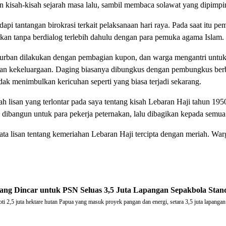
dan kisah-kisah sejarah masa lalu, sambil membaca solawat yang dipim
i tantangan birokrasi terkait pelaksanaan hari raya. Pada saat itu pem
uarkan tanpa berdialog terlebih dahulu dengan para pemuka agama Islam.
 kurban dilakukan dengan pembagian kupon, dan warga mengantri untuk
 dan kekeluargaan. Daging biasanya dibungkus dengan pembungkus berba
tidak menimbulkan kericuhan seperti yang biasa terjadi sekarang.
 lisan yang terlontar pada saya tentang kisah Lebaran Haji tahun 19
g dibangun untuk para pekerja peternakan, lalu dibagikan kepada semua
ata lisan tentang kemeriahan Lebaran Haji tercipta dengan meriah. Wa
yang Dincar untuk PSN Seluas 3,5 Juta Lapangan Sepakbola Sta
 2,5 juta hektare hutan Papua yang masuk proyek pangan dan energi, setara 3,5 juta lapangan