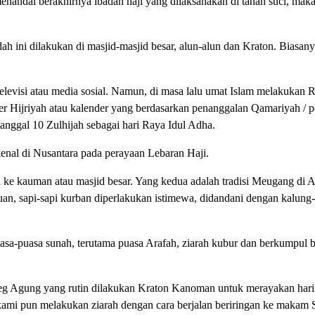
enandai berakhirnya ibadah haji yang dilaksanakan di tanah suci, mak
ah ini dilakukan di masjid-masjid besar, alun-alun dan Kraton. Biasanya
 televisi atau media sosial. Namun, di masa lalu umat Islam melakukan R
r Hijriyah atau kalender yang berdasarkan penanggalan Qamariyah / 
 tanggal 10 Zulhijah sebagai hari Raya Idul Adha.
kenal di Nusantara pada perayaan Lebaran Haji.
ke kauman atau masjid besar. Yang kedua adalah tradisi Meugang di A
an, sapi-sapi kurban diperlakukan istimewa, didandani dengan kalung
asa-puasa sunah, terutama puasa Arafah, ziarah kubur dan berkumpul 
eg Agung yang rutin dilakukan Kraton Kanoman untuk merayakan hari 
kami pun melakukan ziarah dengan cara berjalan beriringan ke maka