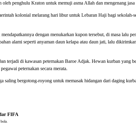
pin oleh penghulu Kraton untuk memuji asma Allah dan mengenang jasa
erintah kolonial melarang hari libur untuk Lebaran Haji bagi sekolah-s
 mendapatkannya dengan menukarkan kupon tersebut, di masa lalu pen
han alami seperti anyaman daun kelapa atau daun jati, lalu dikirimk
50an terjadi di kawasan peternakan Baroe Adjak. Hewan kurban yang 
 pegawai peternakan secara merata.
rga saling bergotong-royong untuk memasak hidangan dari daging kurban
ndar FIFA
 bola.