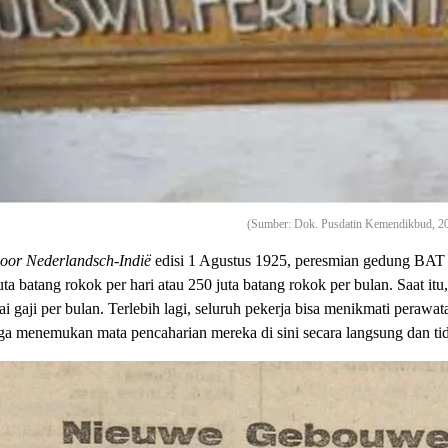
(Sumber: Dok. Pusdatin Kemendikbud, 2
oor Nederlandsch-Indië
edisi 1 Agustus 1925, peresmian gedung BAT Ci
a batang rokok per hari atau 250 juta batang rokok per bulan. Saat itu,
i gaji per bulan. Terlebih lagi, seluruh pekerja bisa menikmati perawa
ga menemukan mata pencaharian mereka di sini secara langsung dan ti