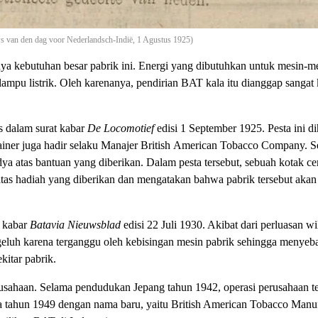
 van den dag voor Nederlandsch-Indië, 1 Agustus 1925)
nya kebutuhan besar pabrik ini. Energi yang dibutuhkan untuk mesin-m
pu listrik. Oleh karenanya, pendirian BAT kala itu dianggap sangat k
s dalam surat kabar
De Locomotief
edisi 1 September 1925. Pesta ini di
 Dainer juga hadir selaku Manajer British American Tobacco Company. S
a atas bantuan yang diberikan. Dalam pesta tersebut, sebuah kotak ce
atas hadiah yang diberikan dan mengatakan bahwa pabrik tersebut ak
t kabar
Batavia Nieuwsblad
edisi 22 Juli 1930. Akibat dari perluasan wi
luh karena terganggu oleh kebisingan mesin pabrik sehingga menyeba
itar pabrik.
rusahaan. Selama pendudukan Jepang tahun 1942, operasi perusahaan te
da tahun 1949 dengan nama baru, yaitu British American Tobacco Manu