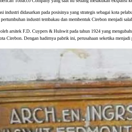
h American Tobacco Company yang saat itu sedang melakukan ekspansi k
kasi industri didasarkan pada posisinya yang strategis sebagai kota pe
 pertumbuhan industri tembakau dan membentuk Cirebon menjadi salah 
oleh arsitek F.D. Cuypers & Hulswit pada tahun 1924 yang menguba
ta Cirebon. Dengan hadirnya pabrik ini, perusahaan seketika menjadi p