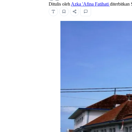
Ditulis oleh
Azka 'Afina Fatihati
diterbitkan