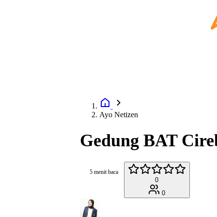
Ayo Netizen
Gedung BAT Cireb
5 menit baca
0
0