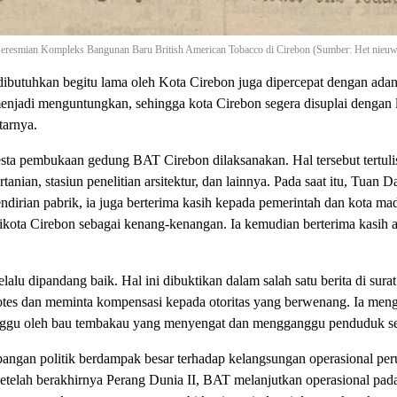
eresmian Kompleks Bangunan Baru British American Tobacco di Cirebon (Sumber: Het nieuws
 dibutuhkan begitu lama oleh Kota Cirebon juga dipercepat dengan ada
jadi menguntungkan, sehingga kota Cirebon segera disuplai dengan lam
tarnya.
ta pembukaan gedung BAT Cirebon dilaksanakan. Hal tersebut tertuli
anian, stasiun penelitian arsitektur, dan lainnya. Pada saat itu, Tuan
rian pabrik, ia juga berterima kasih kepada pemerintah dan kota mady
ikota Cirebon sebagai kenang-kenangan. Ia kemudian berterima kasih 
lu dipandang baik. Hal ini dibuktikan dalam salah satu berita di sura
es dan meminta kompensasi kepada otoritas yang berwenang. Ia menge
anggu oleh bau tembakau yang menyengat dan mengganggu penduduk sek
mbangan politik berdampak besar terhadap kelangsungan operasional pe
 Setelah berakhirnya Perang Dunia II, BAT melanjutkan operasional pa