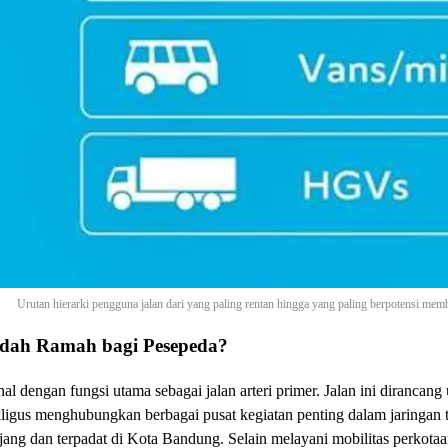
Urutan hierarki pengguna jalan dari yang paling rentan hingga yang paling berpotensi 
udah Ramah bagi Pesepeda?
l dengan fungsi utama sebagai jalan arteri primer. Jalan ini dirancang 
ligus menghubungkan berbagai pusat kegiatan penting dalam jaringan t
njang dan terpadat di Kota Bandung. Selain melayani mobilitas perkotaan