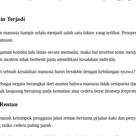
n Terjadi
han manusia hampir selalu menjadi salah satu faktor yang terlibat. Pe
utusan.
gamati kondisi lalu lintas secara memadai, maka hal tersebut tentu men
 modern tidak berhenti pada identifikasi kesalahan individu.
ah sebuah kesalahan manusia harus berakhir dengan kehilangan nyawa?
rbagai negara berangkat dari asumsi bahwa manusia tidak sempurna dan
dak langsung berujung pada kematian atau cedera berat (konsep
forgivi
 Rentan
masuk kelompok pengguna jalan rentan bersama pejalan kaki dan penyand
risiko cedera paling parah.