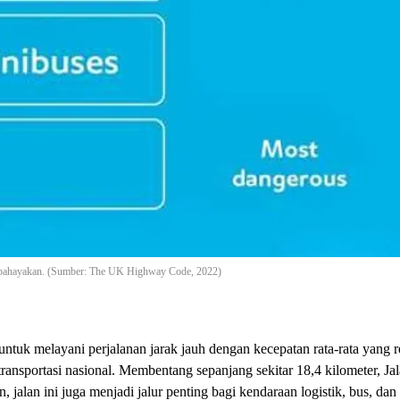
membahayakan. (Sumber: The UK Highway Code, 2022)
untuk melayani perjalanan jarak jauh dengan kecepatan rata-rata yang re
ransportasi nasional. Membentang sepanjang sekitar 18,4 kilometer, Ja
, jalan ini juga menjadi jalur penting bagi kendaraan logistik, bus, dan