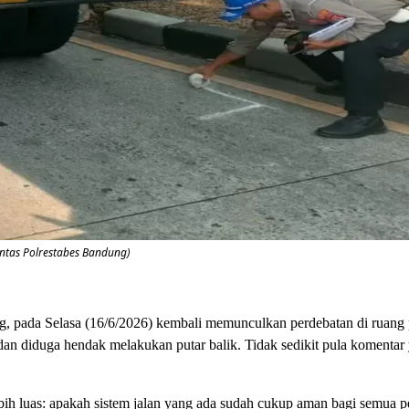
antas Polrestabes Bandung)
g, pada Selasa (16/6/2026) kembali memunculkan perdebatan di ruang 
dan diduga hendak melakukan putar balik. Tidak sedikit pula komentar
bih luas: apakah sistem jalan yang ada sudah cukup aman bagi semua p