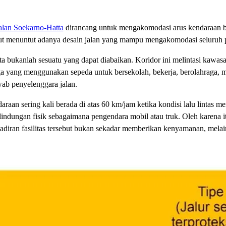
alan Soekarno-Hatta
dirancang untuk mengakomodasi arus kendaraan be
rsebut menuntut adanya desain jalan yang mampu mengakomodasi seluruh
 bukanlah sesuatu yang dapat diabaikan. Koridor ini melintasi kawasa
ga yang menggunakan sepeda untuk bersekolah, bekerja, berolahraga, m
ab penyelenggara jalan.
daraan sering kali berada di atas 60 km/jam ketika kondisi lalu linta
lindungan fisik sebagaimana pengendara mobil atau truk. Oleh karena i
Kehadiran fasilitas tersebut bukan sekadar memberikan kenyamanan, mel