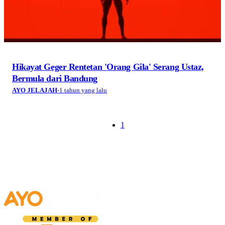
Hikayat Geger Rentetan 'Orang Gila' Serang Ustaz,
Bermula dari Bandung
AYO JELAJAH
·
1 tahun yang lalu
1