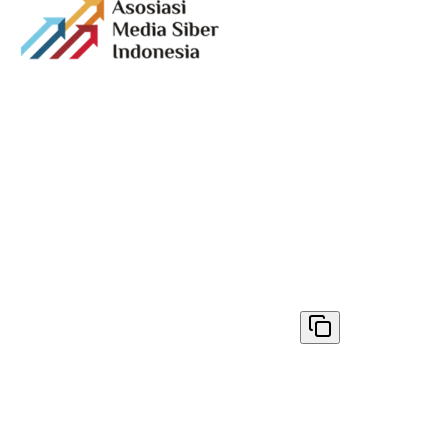
Media digital lokal yang menggambarkan wajah
Bandung secara utuh, dari geliat sosial dan ekonomi
warganya, hingga getar kreativitas dan partisipasi yang
membentuk jiwa kota.
Terverifikasi Dewan Pers
Nomor 1398/DP-Verifikasi/K/VIII/2025
✓ Disalin
© 2026
AyoBandung.id
. All rights reserved.