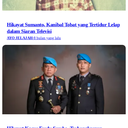
Hikayat Sumanto, Kanibal Tobat yang Tertidur Lelap
dalam Siaran Televisi
AYO JELAJAH
·
8 bulan yang lalu