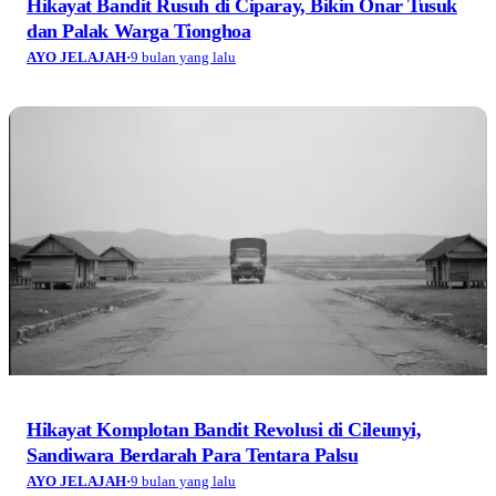
Hikayat Bandit Rusuh di Ciparay, Bikin Onar Tusuk
dan Palak Warga Tionghoa
AYO JELAJAH
·
9 bulan yang lalu
Hikayat Komplotan Bandit Revolusi di Cileunyi,
Sandiwara Berdarah Para Tentara Palsu
AYO JELAJAH
·
9 bulan yang lalu