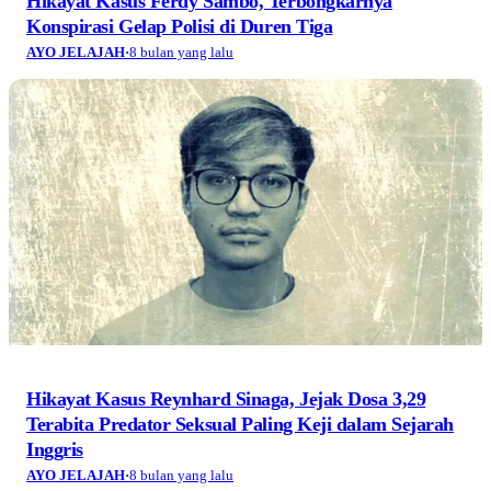
Hikayat Kasus Ferdy Sambo, Terbongkarnya
Konspirasi Gelap Polisi di Duren Tiga
AYO JELAJAH
·
8 bulan yang lalu
Hikayat Kasus Reynhard Sinaga, Jejak Dosa 3,29
Terabita Predator Seksual Paling Keji dalam Sejarah
Inggris
AYO JELAJAH
·
8 bulan yang lalu