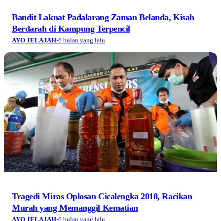
Bandit Laknat Padalarang Zaman Belanda, Kisah
Berdarah di Kampung Terpencil
AYO JELAJAH
·
6 bulan yang lalu
Tragedi Miras Oplosan Cicalengka 2018, Racikan
Murah yang Memanggil Kematian
AYO JELAJAH
·
6 bulan yang lalu