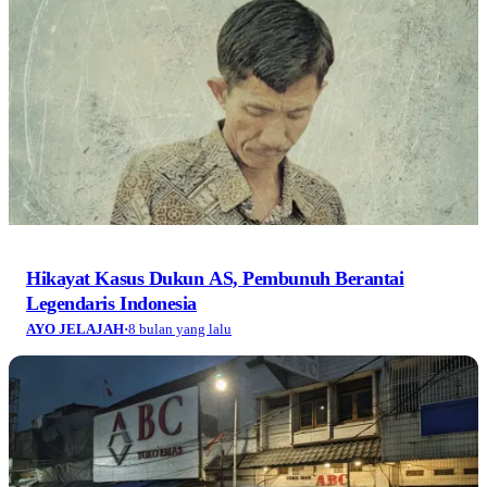
Hikayat Kasus Dukun AS, Pembunuh Berantai
Legendaris Indonesia
AYO JELAJAH
·
8 bulan yang lalu