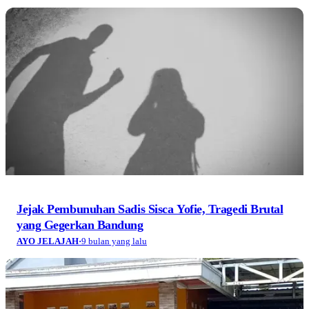
Jejak Pembunuhan Sadis Sisca Yofie, Tragedi Brutal
yang Gegerkan Bandung
AYO JELAJAH
·
9 bulan yang lalu