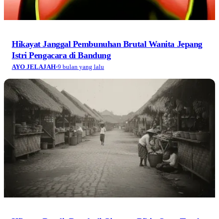
Hikayat Janggal Pembunuhan Brutal Wanita Jepang
Istri Pengacara di Bandung
AYO JELAJAH
·
9 bulan yang lalu