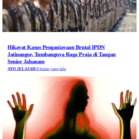
Hikayat Kasus Penganiayaan Brutal IPDN
Jatinangor, Tumbangnya Raga Praja di Tangan
Senior Jahanam
AYO JELAJAH
·
9 bulan yang lalu