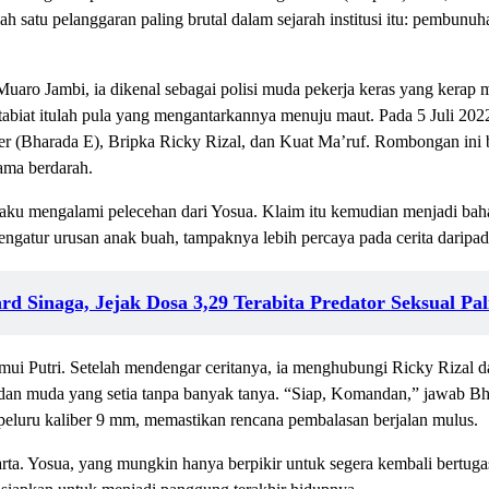
 salah satu pelanggaran paling brutal dalam sejarah institusi itu: pembu
Muaro Jambi, ia dikenal sebagai polisi muda pekerja keras yang kerap 
tabiat itulah pula yang mengantarkannya menuju maut. Pada 5 Juli 202
er (Bharada E), Bripka Ricky Rizal, dan Kuat Ma’ruf. Rombongan ini b
rama berdarah.
gaku mengalami pelecehan dari Yosua. Klaim itu kemudian menjadi b
engatur urusan anak buah, tampaknya lebih percaya pada cerita daripad
d Sinaga, Jejak Dosa 3,29 Terabita Predator Seksual Pal
nemui Putri. Setelah mendengar ceritanya, ia menghubungi Ricky Riza
udan muda yang setia tanpa banyak tanya. “Siap, Komandan,” jawab B
luru kaliber 9 mm, memastikan rencana pembalasan berjalan mulus.
arta. Yosua, yang mungkin hanya berpikir untuk segera kembali bertug