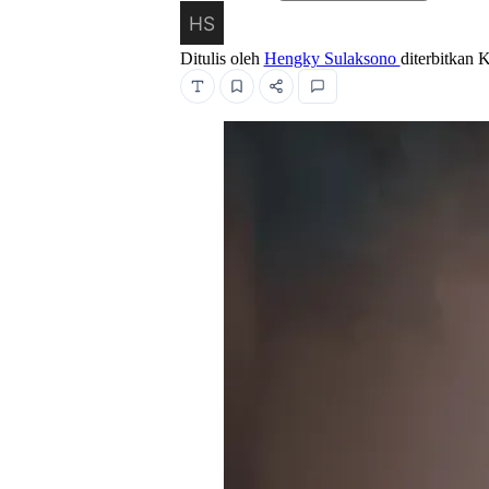
Ditulis oleh
Hengky Sulaksono
diterbitkan
K