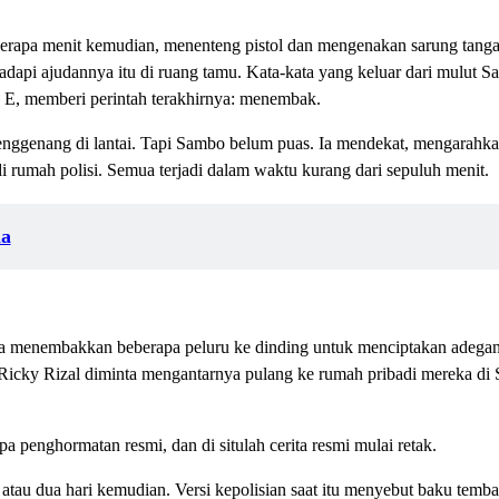
eberapa menit kemudian, menenteng pistol dan mengenakan sarung tanga
dapi ajudannya itu di ruang tamu. Kata-kata yang keluar dari mulut S
 E, memberi perintah terakhirnya: menembak.
nggenang di lantai. Tapi Sambo belum puas. Ia mendekat, mengarahkan
di rumah polisi. Semua terjadi dalam waktu kurang dari sepuluh menit.
na
n. Ia menembakkan beberapa peluru ke dinding untuk menciptakan adega
. Ricky Rizal diminta mengantarnya pulang ke rumah pribadi mereka di 
penghormatan resmi, dan di situlah cerita resmi mulai retak.
atau dua hari kemudian. Versi kepolisian saat itu menyebut baku tembak