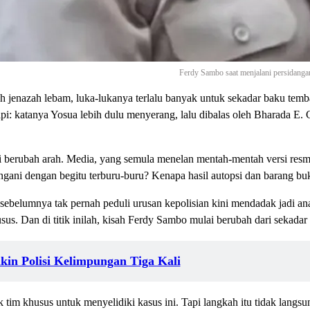
Ferdy Sambo saat menjalani persidanga
 jenazah lebam, luka-lukanya terlalu banyak untuk sekadar baku temb
pi: katanya Yosua lebih dulu menyerang, lalu dibalas oleh Bharada E. C
lai berubah arah. Media, yang semula menelan mentah-mentah versi resm
tangani dengan begitu terburu-buru? Kenapa hasil autopsi dan barang b
elumnya tak pernah peduli urusan kepolisian kini mendadak jadi analis b
. Dan di titik inilah, kisah Ferdy Sambo mulai berubah dari sekadar 
kin Polisi Kelimpungan Tiga Kali
 tim khusus untuk menyelidiki kasus ini. Tapi langkah itu tidak langsu