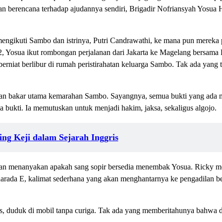
nuhan berencana terhadap ajudannya sendiri, Brigadir Nofriansyah Yosua 
mengikuti Sambo dan istrinya, Putri Candrawathi, ke mana pun mereka 
2, Yosua ikut rombongan perjalanan dari Jakarta ke Magelang bersama 
erniat berlibur di rumah peristirahatan keluarga Sambo. Tak ada yang
ahan bakar utama kemarahan Sambo. Sayangnya, semua bukti yang ada
a bukti. Ia memutuskan untuk menjadi hakim, jaksa, sekaligus algojo.
ing Keji dalam Sejarah Inggris
l dan menanyakan apakah sang sopir bersedia menembak Yosua. Ricky 
harada E, kalimat sederhana yang akan menghantarnya ke pengadilan b
as, duduk di mobil tanpa curiga. Tak ada yang memberitahunya bahwa d