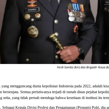
Ferdi Sambo (kiri) dan Brigadir Yosua (k
, yang mengguncang dunia kepolisian Indonesia pada 2022, adalah kisah 
 bersenjata. Semua peristiwanya terjadi di rumah dinas pejabat kepol
etia, yang tidak pernah menduga bahwa kesetiaan di institusi itu tern
 Sebagai Kepala Divisi Profesi dan Pengamanan (Propam) Polri, dia ada