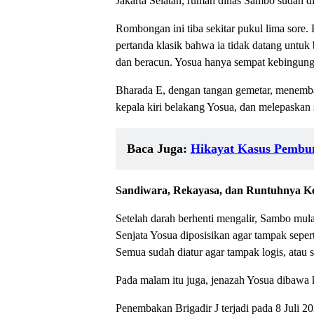
Jakarta Selatan, rumah dinas Sambo sudah d
Rombongan ini tiba sekitar pukul lima sore
pertanda klasik bahwa ia tidak datang untuk
dan beracun. Yosua hanya sempat kebingung
Bharada E, dengan tangan gemetar, menembak
kepala kiri belakang Yosua, dan melepaskan s
Baca Juga:
Hikayat Kasus Pembun
Sandiwara, Rekayasa, dan Runtuhnya 
Setelah darah berhenti mengalir, Sambo mul
Senjata Yosua diposisikan agar tampak seper
Semua sudah diatur agar tampak logis, atau s
Pada malam itu juga, jenazah Yosua dibawa k
Penembakan Brigadir J terjadi pada 8 Juli 20