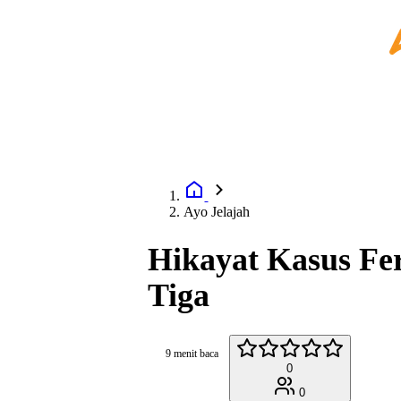
Ayo Jelajah
Hikayat Kasus Fer
Tiga
9 menit baca
0
0