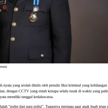
anan).
nyata yang seolah ditulis oleh penulis fiksi kriminal yang kehilangan 
isian, dengan CCTV yang entah kenapa selalu rusak di waktu yang pali
yata memiliki tanggal kedaluwarsa.
lah “polisi dari para polisi”. Tugasnya menjaga agar anak buah tetap