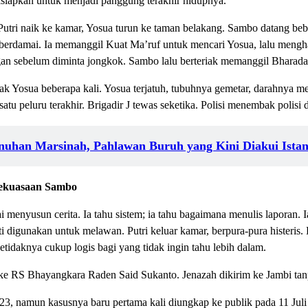
isiapkan untuk menjadi panggung terakhir hidupnya.
. Putri naik ke kamar, Yosua turun ke taman belakang. Sambo datang b
 berdamai. Ia memanggil Kuat Ma’ruf untuk mencari Yosua, lalu mengha
an sebelum diminta jongkok. Sambo lalu berteriak memanggil Bharada
 Yosua beberapa kali. Yosua terjatuh, tubuhnya gemetar, darahnya me
atu peluru terakhir. Brigadir J tewas seketika. Polisi menembak polisi 
uhan Marsinah, Pahlawan Buruh yang Kini Diakui Ista
Kekuasaan Sambo
ai menyusun cerita. Ia tahu sistem; ia tahu bagaimana menulis lapora
ti digunakan untuk melawan. Putri keluar kamar, berpura-pura histeris
etidaknya cukup logis bagi yang tidak ingin tahu lebih dalam.
e RS Bhayangkara Raden Said Sukanto. Jenazah dikirim ke Jambi tanpa 
23, namun kasusnya baru pertama kali diungkap ke publik pada 11 Juli 