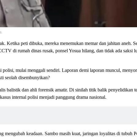
n.
ak. Ketika peti dibuka, mereka menemukan memar dan jahitan aneh. Se
CTV di rumah dinas rusak, ponsel Yosua hilang, dan tidak ada saksi lu
i polisi, mulai menggali sendiri. Laporan demi laporan muncul, menyo
ukti seolah disembunyikan?
alistik dan ahli forensik amatir. Di sinilah titik balik penyelidikan t
kasus internal polisi menjadi panggung drama nasional.
ng mengubah keadaan. Sambo masih kuat, jaringan loyalitas di tubuh Polr