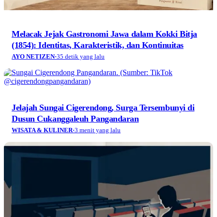
Melacak Jejak Gastronomi Jawa dalam Kokki Bitja
(1854): Identitas, Karakteristik, dan Kontinuitas
AYO NETIZEN
·
35 detik yang lalu
Jelajah Sungai Cigerendong, Surga Tersembunyi di
Dusun Cukanggaleuh Pangandaran
WISATA & KULINER
·
3 menit yang lalu