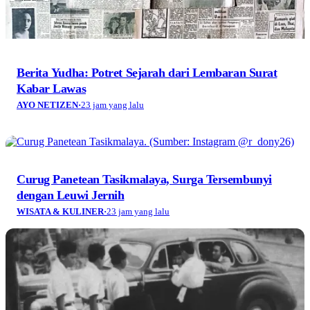
Berita Yudha: Potret Sejarah dari Lembaran Surat
Kabar Lawas
AYO NETIZEN
·
23 jam yang lalu
Curug Panetean Tasikmalaya, Surga Tersembunyi
dengan Leuwi Jernih
WISATA & KULINER
·
23 jam yang lalu