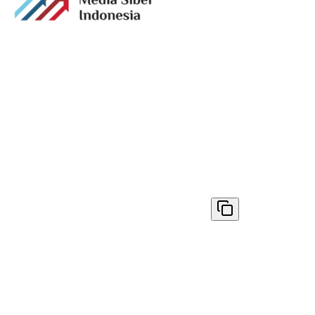
Media digital lokal yang menggambarkan wajah
Bandung secara utuh, dari geliat sosial dan ekonomi
warganya, hingga getar kreativitas dan partisipasi yang
membentuk jiwa kota.
Terverifikasi Dewan Pers
Nomor 1398/DP-Verifikasi/K/VIII/2025
✓ Disalin
© 2026
AyoBandung.id
. All rights reserved.