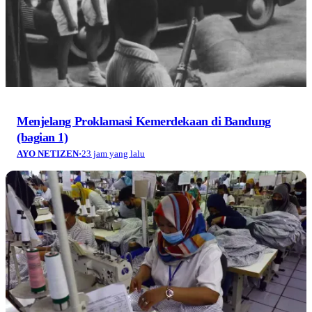
Menjelang Proklamasi Kemerdekaan di Bandung
(bagian 1)
AYO NETIZEN
·
23 jam yang lalu