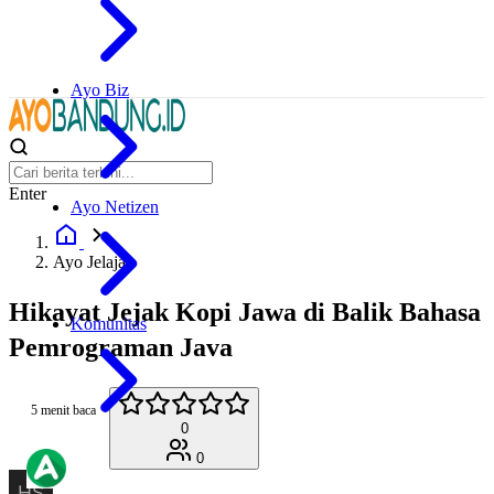
Ayo Biz
Enter
Ayo Netizen
Ayo Jelajah
Hikayat Jejak Kopi Jawa di Balik Bahasa
Komunitas
Pemrograman Java
5 menit baca
0
0