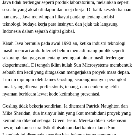
Java tidak terdengar seperti produk laboratorium, melainkan seperti
sesuatu yang akrab di dapur dan meja kerja. Di balik kesederhanaan
namanya, Java menyimpan hikayat panjang tentang ambisi
teknologi, budaya kerja para insinyur, dan jejak tak langsung
Indonesia dalam sejarah digital global.
Kisah Java bermula pada awal 1990-an, ketika industri teknologi
masih mencari arah. Internet belum menjadi ruang publik seperti
sekarang, dan gagasan tentang perangkat pintar masih terdengar
eksperimental. Di tengah iklim itulah Sun Microsystems membentuk
sebuah tim kecil yang ditugaskan mengerjakan proyek masa depan.
Tim ini dipimpin oleh James Gosling, seorang insinyur perangkat
lunak yang dikenal perfeksionis, tenang, dan cenderung lebih
nyaman berbicara lewat kode ketimbang presentasi.
Gosling tidak bekerja sendirian. Ia ditemani Patrick Naughton dan
Mike Sheridan, dua insinyur lain yang ikut membidani proyek yang
kemudian dikenal sebagai Green Team. Mereka diberi kebebasan
besar, bahkan secara fisik dipisahkan dari kantor utama Sun.
Langkah ini disengaja agar tim bisa bekerja tanpa gangguan