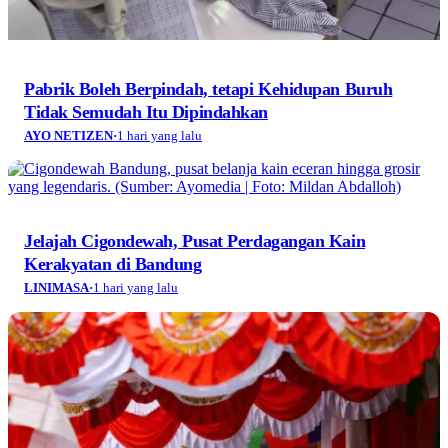
Pabrik Boleh Berpindah, tetapi Kehidupan Buruh
Tidak Semudah Itu Dipindahkan
AYO NETIZEN
·
1 hari yang lalu
Jelajah Cigondewah, Pusat Perdagangan Kain
Kerakyatan di Bandung
LINIMASA
·
1 hari yang lalu