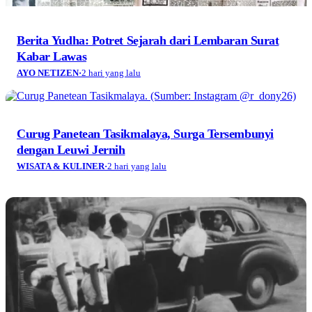
Berita Yudha: Potret Sejarah dari Lembaran Surat
Kabar Lawas
AYO NETIZEN
·
2 hari yang lalu
Curug Panetean Tasikmalaya, Surga Tersembunyi
dengan Leuwi Jernih
WISATA & KULINER
·
2 hari yang lalu