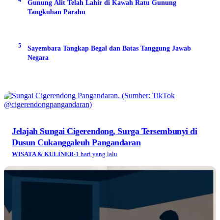
Gunung Alit Telah Lahir di Kawah Ratu Gunung
Tangkuban Parahu
5
Sayembara Tangkap Begal dan Batas Tanggung Jawab
Negara
Jelajah Sungai Cigerendong, Surga Tersembunyi di
Dusun Cukanggaleuh Pangandaran
WISATA & KULINER
·
1 hari yang lalu