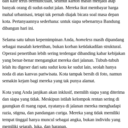
dan kafe terus bermunculan, selimut karton masih menjadi atap
banyak orang di sudut-sudut jalan. Mereka ikut membayar harga
mahal urbanisasi, tetapi tak pernah diajak bicara soal masa depan
kota. Pertanyaannya sederhana: untuk siapa sebenarnya Bandung
dibangun hari ini.
Selama satu tahun kepemimpinan Anda,
homeless
masih dipandang
sebagai masalah ketertiban, bukan korban ketidakadilan struktural.
Operasi penertiban lebih sering terdengar dibanding kabar kebijakan
yang benar-benar mengangkat mereka dari jalanan. Tubuh-tubuh
lelah itu digeser dari satu sudut kota ke sudut lain, seolah hanya
noda di atas kanvas pariwisata. Kota tampak bersih di foto, namun
semakin kejam bagi mereka yang tak punya alamat.
Kota yang Anda janjikan akan inklusif, memilih siapa yang diterima
dan siapa yang tidak. Meskipun istilah kelompok rentan sering di
gaungkan di ruang rapat, nyatanya di jalanan mereka menghadapi
razia, stigma, dan pandangan curiga. Mereka yang tidak memiliki
tempat tinggal hanya muncul sebagai angka, bukan individu yang
memiliki sejarah, luka, dan harapan.