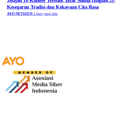
Jelajah 10 Kuliner Terbaik Tatar Sunda (Bagian 2):
Kesegaran Tradisi dan Kekayaan Cita Rasa
AYO NETIZEN
·
2 hari yang lalu
Media digital lokal yang menggambarkan wajah
Bandung secara utuh, dari geliat sosial dan ekonomi
warganya, hingga getar kreativitas dan partisipasi yang
membentuk jiwa kota.