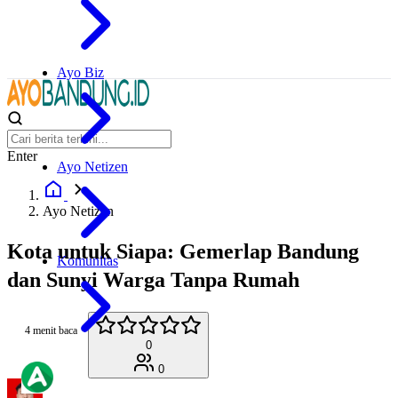
Ayo Biz
Enter
Ayo Netizen
Ayo Netizen
Kota untuk Siapa: Gemerlap Bandung
Komunitas
dan Sunyi Warga Tanpa Rumah
4 menit baca
0
0