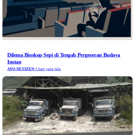
Dilema Bioskop Sepi di Tengah Pergeseran Budaya
Instan
AYO NETIZEN
·
1 hari yang lalu