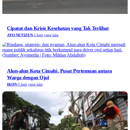
Cipatat dan Krisis Kesehatan yang Tak Terlihat
AYO NETIZEN
·
1 hari yang lalu
Alun-alun Kota Cimahi, Pusat Pertemuan antara
Warga dengan Ojol
IKON
·
1 hari yang lalu