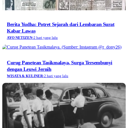
Berita Yudha: Potret Sejarah dari Lembaran Surat
Kabar Lawas
AYO NETIZEN
·
2 hari yang lalu
Curug Panetean Tasikmalaya, Surga Tersembunyi
dengan Leuwi Jernih
WISATA & KULINER
·
2 hari yang lalu