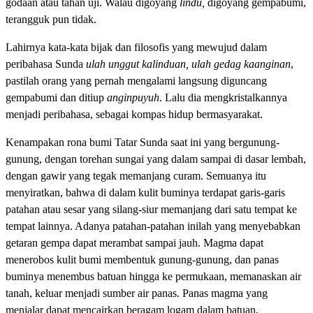
godaan atau tahan uji. Walau digoyang
lindu,
digoyang gempabumi,
terangguk pun tidak.
Lahirnya kata-kata bijak dan filosofis yang mewujud dalam
peribahasa Sunda
ulah unggut kalinduan, ulah gedag kaanginan
,
pastilah orang yang pernah mengalami langsung diguncang
gempabumi dan ditiup
anginpuyuh
. Lalu dia mengkristalkannya
menjadi peribahasa, sebagai kompas hidup bermasyarakat.
Kenampakan rona bumi Tatar Sunda saat ini yang bergunung-
gunung, dengan torehan sungai yang dalam sampai di dasar lembah,
dengan gawir yang tegak memanjang curam. Semuanya itu
menyiratkan, bahwa di dalam kulit buminya terdapat garis-garis
patahan atau sesar yang silang-siur memanjang dari satu tempat ke
tempat lainnya. Adanya patahan-patahan inilah yang menyebabkan
getaran gempa dapat merambat sampai jauh. Magma dapat
menerobos kulit bumi membentuk gunung-gunung, dan panas
buminya menembus batuan hingga ke permukaan, memanaskan air
tanah, keluar menjadi sumber air panas. Panas magma yang
menjalar dapat mencairkan beragam logam dalam batuan,