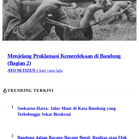
Menjelang Proklamasi Kemerdekaan di Bandung
(Bagian 2)
AYO NETIZEN
·
1 hari yang lalu
TRENDING TERKINI
1
Soekarno-Hatta: Jalur Maut di Kota Bandung yang
Terbelenggu Sekat Birokrasi
2
Bandung dalam Bayang-Bayang Begal: Realitas atau Efek