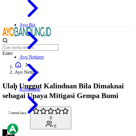
Ayo Biz
Enter
Ayo Netizen
Ayo Netizen
Ulah Unggut Kalinduan Bila Dimaknai
Komunitas
sebagai Upaya Mitigasi Gempa Bumi
5 menit baca
0
0