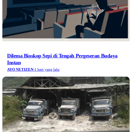
Dilema Bioskop Sepi di Tengah Pergeseran Budaya
Instan
AYO NETIZEN
·
1 hari yang lalu