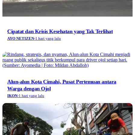
Cipatat dan Krisis Kesehatan yang Tak Terlihat
AYO NETIZEN
·
1 hari yang lalu
Alun-alun Kota Cimahi, Pusat Pertemuan antara
Warga dengan Ojol
IKON
·
1 hari yang lalu