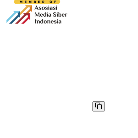
Media digital lokal yang menggambarkan wajah
Bandung secara utuh, dari geliat sosial dan ekonomi
warganya, hingga getar kreativitas dan partisipasi yang
membentuk jiwa kota.
Terverifikasi Dewan Pers
Nomor 1398/DP-Verifikasi/K/VIII/2025
✓ Disalin