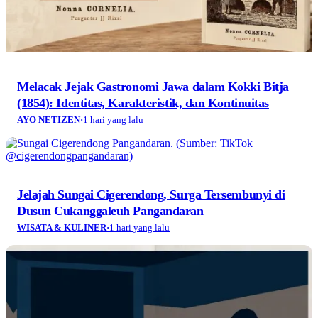
Melacak Jejak Gastronomi Jawa dalam Kokki Bitja
(1854): Identitas, Karakteristik, dan Kontinuitas
AYO NETIZEN
·
1 hari yang lalu
Jelajah Sungai Cigerendong, Surga Tersembunyi di
Dusun Cukanggaleuh Pangandaran
WISATA & KULINER
·
1 hari yang lalu