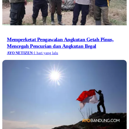
Memperketat Pengawalan Angkutan Getah Pinus,
Mencegah Pencurian dan Angkutan Ilegal
AYO NETIZEN
·
1 hari yang lalu