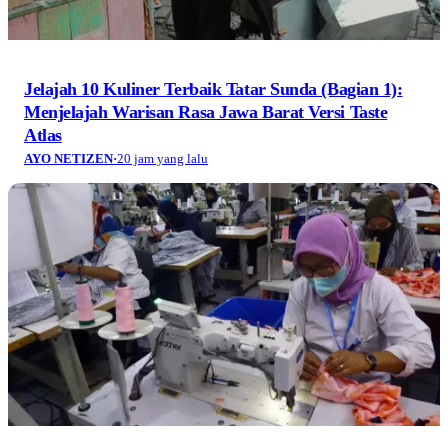
Jelajah 10 Kuliner Terbaik Tatar Sunda (Bagian 1):
Menjelajah Warisan Rasa Jawa Barat Versi Taste
Atlas
AYO NETIZEN
·
20 jam yang lalu