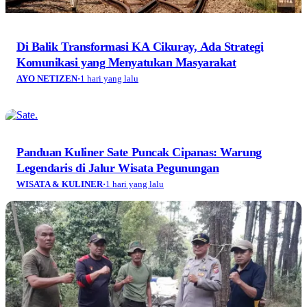
Di Balik Transformasi KA Cikuray, Ada Strategi
Komunikasi yang Menyatukan Masyarakat
AYO NETIZEN
·
1 hari yang lalu
Panduan Kuliner Sate Puncak Cipanas: Warung
Legendaris di Jalur Wisata Pegunungan
WISATA & KULINER
·
1 hari yang lalu