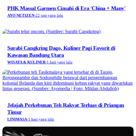
PHK Massal Garmen Cimahi di Era 'China + Many'
AYO NETIZEN
·
22 jam yang lalu
Surabi Cangkring Dago, Kuliner Pagi Favorit di
Kawasan Bandung Utara
WISATA & KULINER
·
1 hari yang lalu
Jelajah Perkebunan Teh Rakyat Terluas di Priangan
Timur
LINIMASA
·
1 hari yang lalu