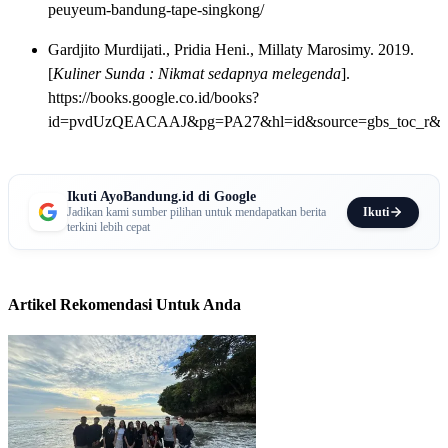
peuyeum-bandung-tape-singkong/
Gardjito Murdijati., Pridia Heni., Millaty Marosimy. 2019.
[
Kuliner Sunda : Nikmat sedapnya melegenda
].
https://books.google.co.id/books?
id=pvdUzQEACAAJ&pg=PA27&hl=id&source=gbs_toc_r&ca
Ikuti AyoBandung.id di Google
Ikuti
Jadikan kami sumber pilihan untuk mendapatkan berita
terkini lebih cepat
Artikel Rekomendasi Untuk Anda