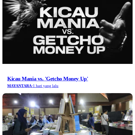
Kicau Mania vs. 'Getcho Money Up'
MAYANTARA
·
1 hari yang lalu