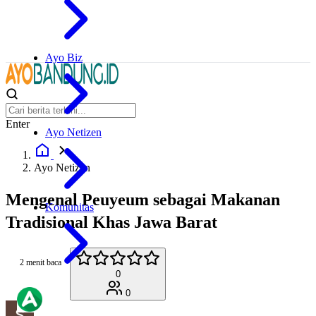
Ayo Biz
Enter
Ayo Netizen
Ayo Netizen
Mengenal Peuyeum sebagai Makanan
Komunitas
Tradisional Khas Jawa Barat
2 menit baca
0
0