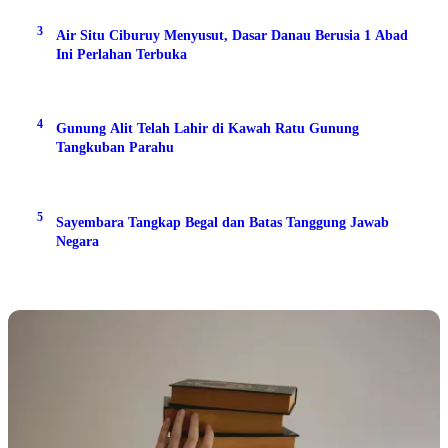
3
Air Situ Ciburuy Menyusut, Dasar Danau Berusia 1 Abad
Ini Perlahan Terbuka
4
Gunung Alit Telah Lahir di Kawah Ratu Gunung
Tangkuban Parahu
5
Sayembara Tangkap Begal dan Batas Tanggung Jawab
Negara