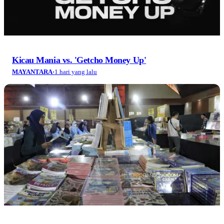
Kicau Mania vs. 'Getcho Money Up'
MAYANTARA
·
1 hari yang lalu