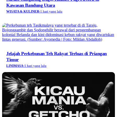
Kawasan Bandung Utara
WISATA & KULINER
·
1 hari yang lalu
Jelajah Perkebunan Teh Rakyat Terluas di Priangan
Timur
LINIMASA
·
1 hari yang lalu