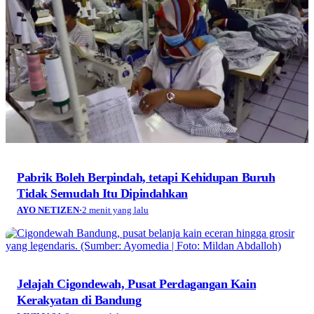
Pabrik Boleh Berpindah, tetapi Kehidupan Buruh
Tidak Semudah Itu Dipindahkan
AYO NETIZEN
·
2 menit yang lalu
Jelajah Cigondewah, Pusat Perdagangan Kain
Kerakyatan di Bandung