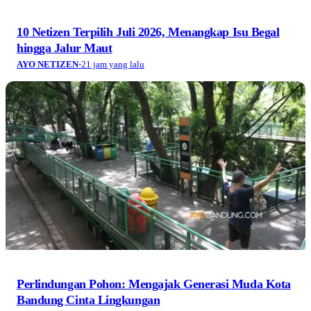
10 Netizen Terpilih Juli 2026, Menangkap Isu Begal
hingga Jalur Maut
AYO NETIZEN
·
21 jam yang lalu
Perlindungan Pohon: Mengajak Generasi Muda Kota
Bandung Cinta Lingkungan