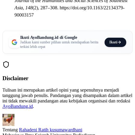
Journal of the Humanities and Social Sciences of Southeast
Asia
,
148
(2), 287–308. https://doi.org/10.1163/22134379-
90003157
Ikuti AyoBandung.id di Google
Ikuti
Jadikan kami sumber pilihan untuk mendapatkan berita
terkini lebih cepat
Disclaimer
Tulisan ini merupakan artikel opini yang sepenuhnya menjadi
tanggung jawab penulis. Pandangan yang disampaikan dalam artikel
ini tidak mewakili pandangan atau kebijakan organisasi dan redaksi
AyoBandung.id
.
Tentang
Rahadeni Ratih kusumawardhani