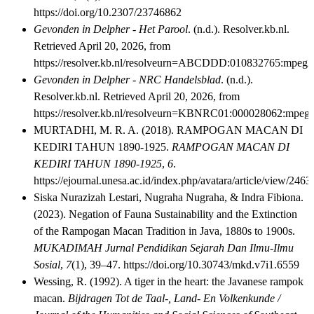
https://doi.org/10.2307/23746862
Gevonden in Delpher -
Het Parool
. (n.d.). Resolver.kb.nl.
Retrieved April 20, 2026, from
https://resolver.kb.nl/resolveurn=ABCDDD:010832765:mpeg2
Gevonden in Delpher -
NRC Handelsblad
. (n.d.).
Resolver.kb.nl. Retrieved April 20, 2026, from
https://resolver.kb.nl/resolveurn=KBNRC01:000028062:mpeg
MURTADHI, M. R. A. (2018). RAMPOGAN MACAN DI
KEDIRI TAHUN 1890-1925.
RAMPOGAN MACAN DI
KEDIRI TAHUN 1890-1925
,
6
.
https://ejournal.unesa.ac.id/index.php/avatara/article/view/246
Siska Nurazizah Lestari, Nugraha Nugraha, & Indra Fibiona.
(2023). Negation of Fauna Sustainability and the Extinction
of the Rampogan Macan Tradition in Java, 1880s to 1900s.
MUKADIMAH Jurnal Pendidikan Sejarah Dan Ilmu-Ilmu
Sosial
,
7
(1), 39–47. https://doi.org/10.30743/mkd.v7i1.6559
Wessing, R. (1992). A tiger in the heart: the Javanese rampok
macan.
Bijdragen Tot de Taal-, Land- En Volkenkunde /