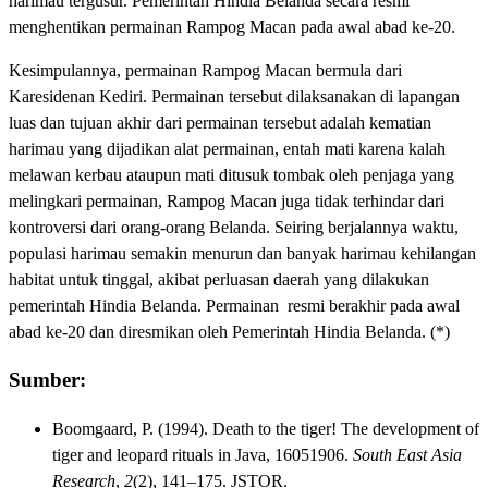
harimau tergusur. Pemerintah Hindia Belanda secara resmi
menghentikan permainan Rampog Macan pada awal abad ke-20.
Kesimpulannya, permainan Rampog Macan bermula dari
Karesidenan Kediri. Permainan tersebut dilaksanakan di lapangan
luas dan tujuan akhir dari permainan tersebut adalah kematian
harimau yang dijadikan alat permainan, entah mati karena kalah
melawan kerbau ataupun mati ditusuk tombak oleh penjaga yang
melingkari permainan, Rampog Macan juga tidak terhindar dari
kontroversi dari orang-orang Belanda. Seiring berjalannya waktu,
populasi harimau semakin menurun dan banyak harimau kehilangan
habitat untuk tinggal, akibat perluasan daerah yang dilakukan
pemerintah Hindia Belanda. Permainan resmi berakhir pada awal
abad ke-20 dan diresmikan oleh Pemerintah Hindia Belanda. (*)
Sumber:
Boomgaard, P. (1994). Death to the tiger! The development of
tiger and leopard rituals in Java, 16051906.
South East Asia
Research
,
2
(2), 141–175. JSTOR.