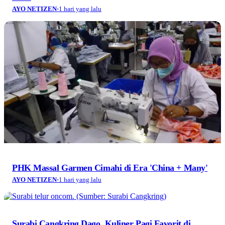
AYO NETIZEN
·
1 hari yang lalu
PHK Massal Garmen Cimahi di Era 'China + Many'
AYO NETIZEN
·
1 hari yang lalu
Surabi Cangkring Dago, Kuliner Pagi Favorit di