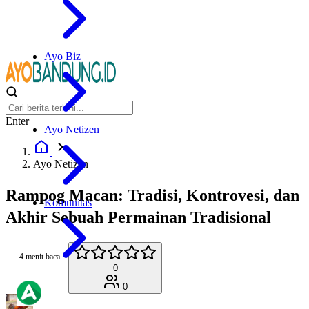
Ayo Biz
Enter
Ayo Netizen
Ayo Netizen
Rampog Macan: Tradisi, Kontrovesi, dan
Komunitas
Akhir Sebuah Permainan Tradisional
4 menit baca
0
0