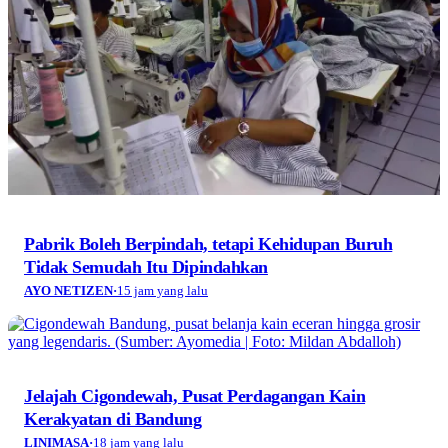
Pabrik Boleh Berpindah, tetapi Kehidupan Buruh
Tidak Semudah Itu Dipindahkan
AYO NETIZEN
·
15 jam yang lalu
Jelajah Cigondewah, Pusat Perdagangan Kain
Kerakyatan di Bandung
LINIMASA
·
18 jam yang lalu