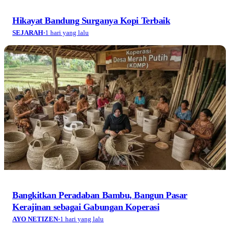
Hikayat Bandung Surganya Kopi Terbaik
SEJARAH
·
1 hari yang lalu
Bangkitkan Peradaban Bambu, Bangun Pasar
Kerajinan sebagai Gabungan Koperasi
AYO NETIZEN
·
1 hari yang lalu