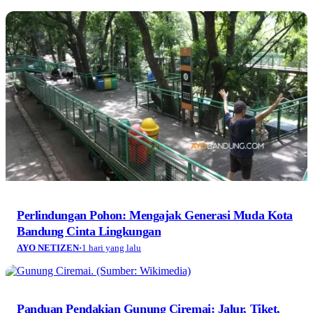
Perlindungan Pohon: Mengajak Generasi Muda Kota
Bandung Cinta Lingkungan
AYO NETIZEN
·
1 hari yang lalu
Panduan Pendakian Gunung Ciremai: Jalur, Tiket,