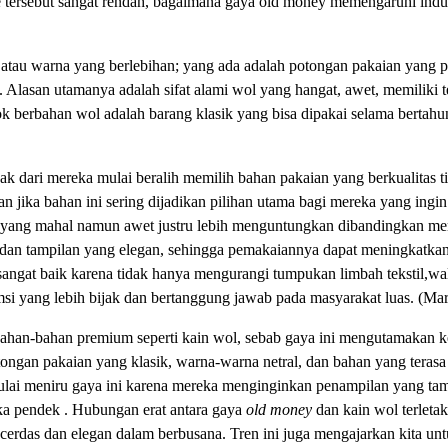
e tersebut sangat rendah, bagaimana gaya old money memengaruhi industr
atau warna yang berlebihan; yang ada adalah potongan pakaian yang p
 Alasan utamanya adalah sifat alami wol yang hangat, awet, memiliki t
ok berbahan wol adalah barang klasik yang bisa dipakai selama bertah
ak dari mereka mulai beralih memilih bahan pakaian yang berkualitas t
n jika bahan ini sering dijadikan pilihan utama bagi mereka yang ingin
g yang mahal namun awet justru lebih menguntungkan dibandingkan me
ggi dan tampilan yang elegan, sehingga pemakaiannya dapat meningkatkan
 sangat baik karena tidak hanya mengurangi tumpukan limbah tekstil,w
i yang lebih bijak dan bertanggung jawab pada masyarakat luas. (Ma
bahan-bahan premium seperti kain wol, sebab gaya ini mengutamakan 
tongan pakaian yang klasik, warna-warna netral, dan bahan yang teras
 mulai meniru gaya ini karena mereka menginginkan penampilan yang ta
gka pendek . Hubungan erat antara gaya
old money
dan kain wol terletak
cerdas dan elegan dalam berbusana. Tren ini juga mengajarkan kita unt