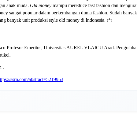
gan anak muda.
Old money
mampu mereduce fast fashion dan mengurang
d money sangat popular dalam perkembangan dunia fashion. Sudah bany
 banyak unit produksi style old money di Indonesia. (*)
 Stanescu Profesor Emeritus, Universitas AUREL VLAICU Arad. Pengolah
tikel.
 .
ttps://ssrn.com/abstract=5219953