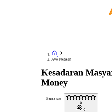
Ayo Netizen
Kesadaran Masyar
Money
5 menit baca
0
0