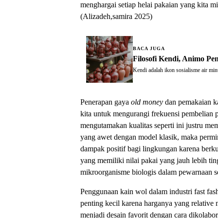
menghargai setiap helai pakaian yang kita m
(Alizadeh,samira 2025)
BACA JUGA
Filosofi Kendi, Animo P
Kendi adalah ikon sosialisme air m
Penerapan gaya
old money
dan pemakaian kai
kita untuk mengurangi frekuensi pembelian p
mengutamakan kualitas seperti ini justru m
yang awet dengan model klasik, maka permin
dampak positif bagi lingkungan karena berk
yang memiliki nilai pakai yang jauh lebih ti
mikroorganisme biologis dalam pewarnaan s
Penggunaan kain wol dalam industri fast fashi
penting kecil karena harganya yang relative
menjadi desain favorit dengan cara dikolabo