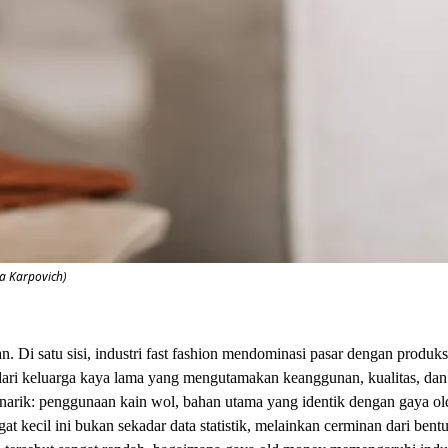
da Karpovich)
n. Di satu sisi, industri fast fashion mendominasi pasar dengan produks
i dari keluarga kaya lama yang mengutamakan keanggunan, kualitas, da
enarik: penggunaan kain wol, bahan utama yang identik dengan gaya o
 kecil ini bukan sekadar data statistik, melainkan cerminan dari bentu