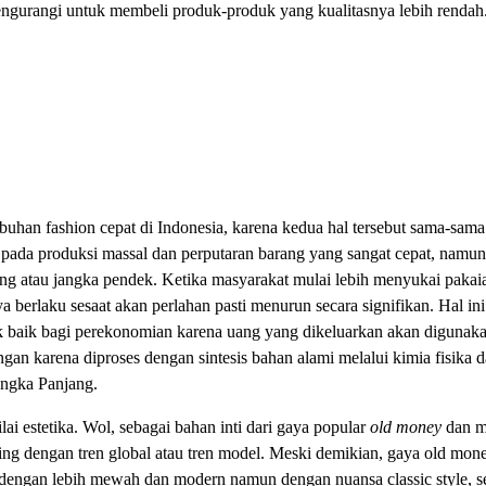
 mengurangi untuk membeli produk-produk yang kualitasnya lebih rendah
buhan fashion cepat di Indonesia, karena kedua hal tersebut sama-sam
g pada produksi massal dan perputaran barang yang sangat cepat, namu
ang atau jangka pendek. Ketika masyarakat mulai lebih menyukai paka
 berlaku sesaat akan perlahan pasti menurun secara signifikan. Hal 
k baik bagi perekonomian karena uang yang dikeluarkan akan digunak
gan karena diproses dengan sintesis bahan alami melalui kimia fisika 
angka Panjang.
lai estetika. Wol, sebagai bahan inti dari gaya popular
old money
dan m
ing dengan tren global atau tren model. Meski demikian, gaya old mon
ni dengan lebih mewah dan modern namun dengan nuansa classic style, 