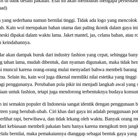
ofis di balik desain pakaian. Esai ini akan membahas mengapa persentas
uad)
 yang sederhana namun bernilai tinggi. Tidak ada logo yang mencolok 
ah. Kain wol merupakan bahan utama dan paling ikonik dalam gaya ini.
ski dipakai dalam waktu lama. Jaket mantel, jas, celana bahan, atau r
au keindahannya.
ar akan dampak buruk dari industry fashion yang cepat, sehingga bany
ang tahan lama, mudah dibentuk, dan nyaman digunakan, maka tidak hera
 ini muncul karena orang-orang mulai menyadari bahwa membeli baran
ma. Selain itu, kain wol juga dikenal memiliki nilai estetika yang tin
bagi penggunanya. Perubahan pola pikir ini menjadi langkah awal yang
n untuk fashion, tetapi juga mendorong terbentuknya budaya konsums
 ini semakin populer di Indonesia sangat identik dengan penggunaan 
tren yang berubah-ubah. Ciri khas dari gaya ini adalah penggunaan po
 terlihat rapi, berwibawa, dan tidak lekang oleh waktu. Banyak orang
 dari kebiasaan membeli pakaian baru hanya karena mengikuti tren jan
elalu bernilai, maka pemakaiannya dianggap sebagai bentuk gaya yang 