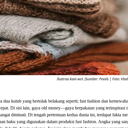
Ilustrasi kain wol. (Sumber: Pexels | Foto: Vla
ara dua kutub yang bertolak belakang seperti; fast fashion dan kemewaha
 cepat. Di sisi lain, gaya old money—gaya berpakaian yang terinspiras
ngat diminati. Di tengah pertemuan kedua dunia ini, terdapat fakta m
han baku yang digunakan dalam produksi fast fashion. Angka yang sangat