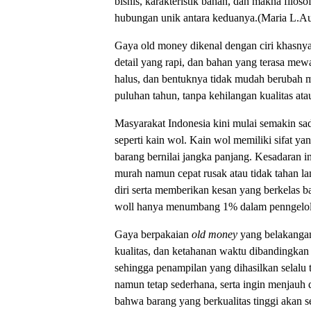
bisnis, karakteristik bahan, dan makna filos
hubungan unik antara keduanya.(Maria L.A
Gaya old money dikenal dengan ciri khasnya
detail yang rapi, dan bahan yang terasa mew
halus, dan bentuknya tidak mudah berubah me
puluhan tahun, tanpa kehilangan kualitas at
Masyarakat Indonesia kini mulai semakin sad
seperti kain wol. Kain wol memiliki sifat y
barang bernilai jangka panjang. Kesadaran
murah namun cepat rusak atau tidak tahan la
diri serta memberikan kesan yang berkelas 
woll hanya menumbang 1% dalam penngelolaa
Gaya berpakaian
old money
yang belakangan
kualitas, dan ketahanan waktu dibandingkan 
sehingga penampilan yang dihasilkan selalu
namun tetap sederhana, serta ingin menjauh
bahwa barang yang berkualitas tinggi akan s