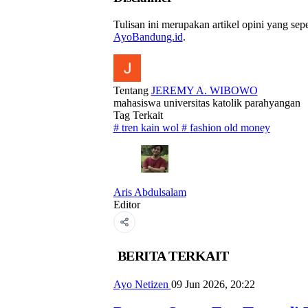
Tulisan ini merupakan artikel opini yang se
AyoBandung.id
.
Tentang
JEREMY A. WIBOWO
mahasiswa universitas katolik parahyangan
Tag Terkait
#
tren kain wol
#
fashion old money
Aris Abdulsalam
Editor
BERITA TERKAIT
Ayo Netizen
09 Jun 2026, 20:22