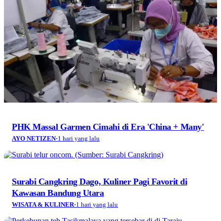
PHK Massal Garmen Cimahi di Era 'China + Many'
AYO NETIZEN
·
1 hari yang lalu
Surabi Cangkring Dago, Kuliner Pagi Favorit di
Kawasan Bandung Utara
WISATA & KULINER
·
1 hari yang lalu