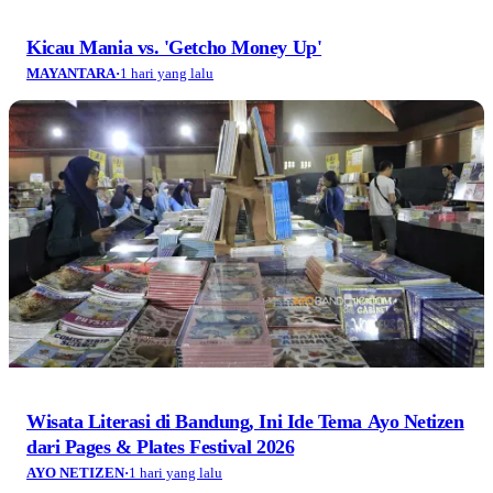
Kicau Mania vs. 'Getcho Money Up'
MAYANTARA
·
1 hari yang lalu
Wisata Literasi di Bandung, Ini Ide Tema Ayo Netizen
dari Pages & Plates Festival 2026
AYO NETIZEN
·
1 hari yang lalu