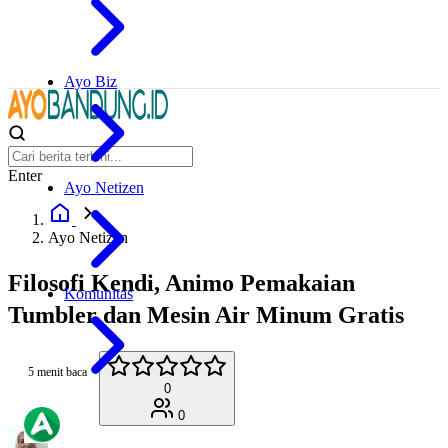
Ayo Biz
Enter
Ayo Netizen
Ayo Netizen
Filosofi Kendi, Animo Pemakaian
Komunitas
Tumbler dan Mesin Air Minum Gratis
5 menit baca
0
0