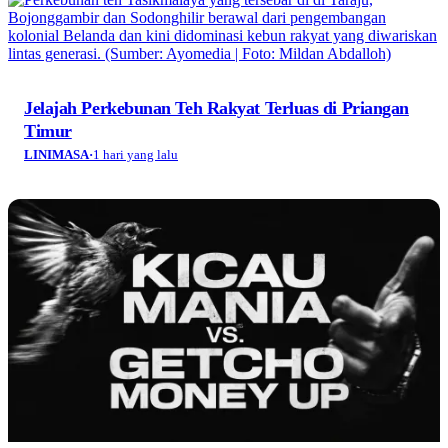
Jelajah Perkebunan Teh Rakyat Terluas di Priangan
Timur
LINIMASA
·
1 hari yang lalu