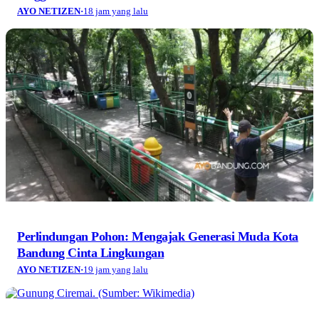
AYO NETIZEN
·
18 jam yang lalu
Perlindungan Pohon: Mengajak Generasi Muda Kota
Bandung Cinta Lingkungan
AYO NETIZEN
·
19 jam yang lalu