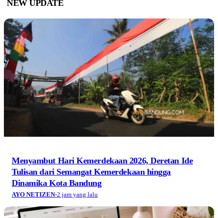
NEW UPDATE
Menyambut Hari Kemerdekaan 2026, Deretan Ide
Tulisan dari Semangat Kemerdekaan hingga
Dinamika Kota Bandung
AYO NETIZEN
·
2 jam yang lalu