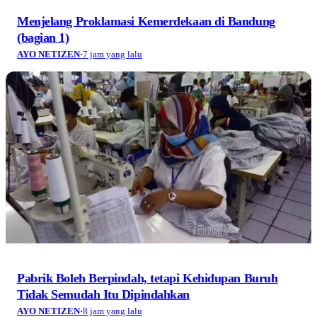
Menjelang Proklamasi Kemerdekaan di Bandung
(bagian 1)
AYO NETIZEN
·
7 jam yang lalu
Pabrik Boleh Berpindah, tetapi Kehidupan Buruh
Tidak Semudah Itu Dipindahkan
AYO NETIZEN
·
8 jam yang lalu