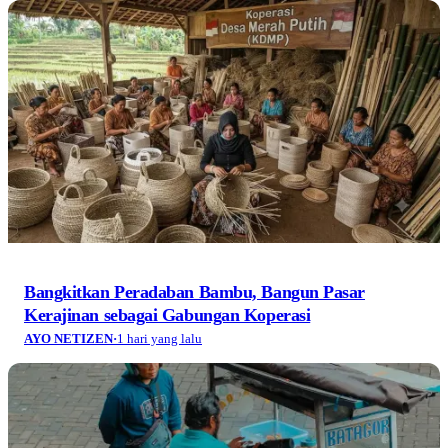
Bangkitkan Peradaban Bambu, Bangun Pasar
Kerajinan sebagai Gabungan Koperasi
AYO NETIZEN
·
1 hari yang lalu
Jelajah 10 Kuliner Terbaik Tatar Sunda (Bagian 1):