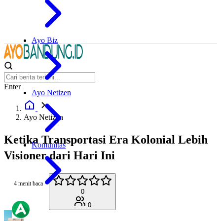
Ayo Biz
Enter
Ayo Netizen
Ayo Netizen
Ketika Transportasi Era Kolonial Lebih
Komunitas
Visioner dari Hari Ini
4 menit baca
0
0