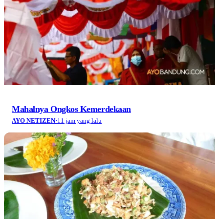
Mahalnya Ongkos Kemerdekaan
AYO NETIZEN
·
11 jam yang lalu
Jelajah 10 Kuliner Terbaik Tatar Sunda (Bagian 2):
Kesegaran Tradisi dan Kekayaan Cita Rasa
AYO NETIZEN
·
14 jam yang lalu