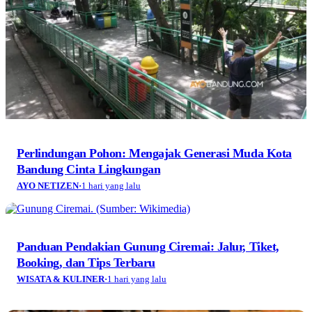
Perlindungan Pohon: Mengajak Generasi Muda Kota
Bandung Cinta Lingkungan
AYO NETIZEN
·
1 hari yang lalu
Panduan Pendakian Gunung Ciremai: Jalur, Tiket,
Booking, dan Tips Terbaru
WISATA & KULINER
·
1 hari yang lalu