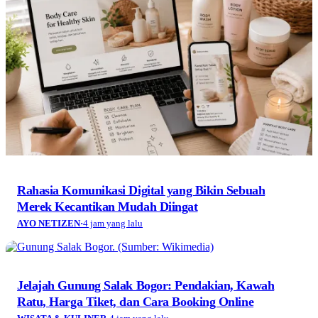
Rahasia Komunikasi Digital yang Bikin Sebuah
Merek Kecantikan Mudah Diingat
AYO NETIZEN
·
4 jam yang lalu
Jelajah Gunung Salak Bogor: Pendakian, Kawah
Ratu, Harga Tiket, dan Cara Booking Online