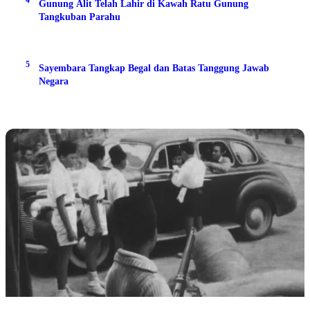
Gunung Alit Telah Lahir di Kawah Ratu Gunung
Tangkuban Parahu
5
Sayembara Tangkap Begal dan Batas Tanggung Jawab
Negara