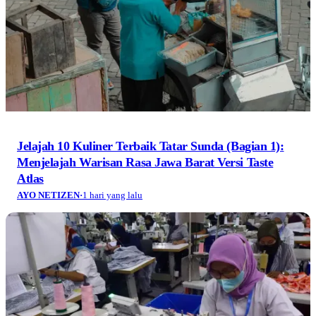
Menjelajah Warisan Rasa Jawa Barat Versi Taste
Atlas
AYO NETIZEN
·
1 hari yang lalu
PHK Massal Garmen Cimahi di Era 'China + Many'
AYO NETIZEN
·
1 hari yang lalu