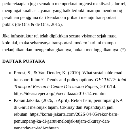
perkeretaapian juga semakin memperkuat urgensi reaktivasi jalur rel,
mengingat kualitas layanan yang baik terbukti mampu mendorong
peralihan pengguna dari kendaraan pribadi menuju transportasi
publik (de Oña & de Oña, 2015).
Jika infrastruktur rel telah dipikirkan secara visioner sejak masa
kolonial, maka seharusnya transportasi modern hari ini mampu
melanjutkan dan mengembangkannya, bukan meninggalkannya. (*)
DAFTAR PUSTAKA
Proost, S., & Van Dender, K. (2010). What sustainable road
transport future?: Trends and policy options.
OECD/ITF Joint
Transport Research Centre Discussion Papers,
2010/14.
https://ideas.repec.org/p/oec/itfaaa/2010-14-en.html
Koran Jakarta. (2026, 5 April). Rekor baru, penumpang KA
di Garut melonjak tajam, Cikuray dan Papandayan jadi
rebutan. https://koran-jakarta.com/2026-04-05/rekor-baru-
penumpang-ka-di-garut-melonjak-tajam-cikuray-dan-
papandayan-jadi-rebutan