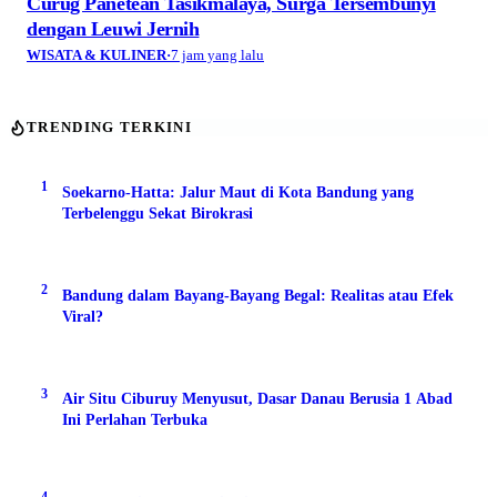
Curug Panetean Tasikmalaya, Surga Tersembunyi
dengan Leuwi Jernih
WISATA & KULINER
·
7 jam yang lalu
TRENDING TERKINI
1
Soekarno-Hatta: Jalur Maut di Kota Bandung yang
Terbelenggu Sekat Birokrasi
2
Bandung dalam Bayang-Bayang Begal: Realitas atau Efek
Viral?
3
Air Situ Ciburuy Menyusut, Dasar Danau Berusia 1 Abad
Ini Perlahan Terbuka
4