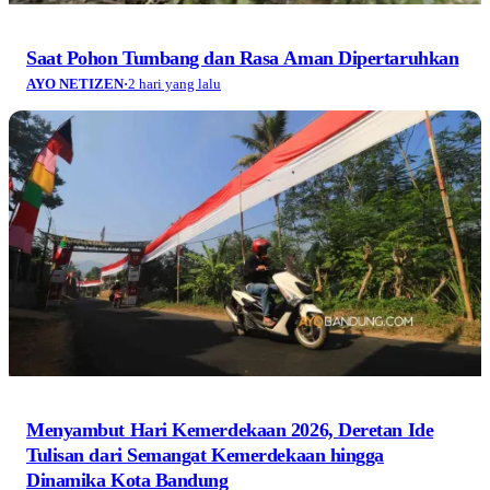
Saat Pohon Tumbang dan Rasa Aman Dipertaruhkan
AYO NETIZEN
·
2 hari yang lalu
Menyambut Hari Kemerdekaan 2026, Deretan Ide
Tulisan dari Semangat Kemerdekaan hingga
Dinamika Kota Bandung