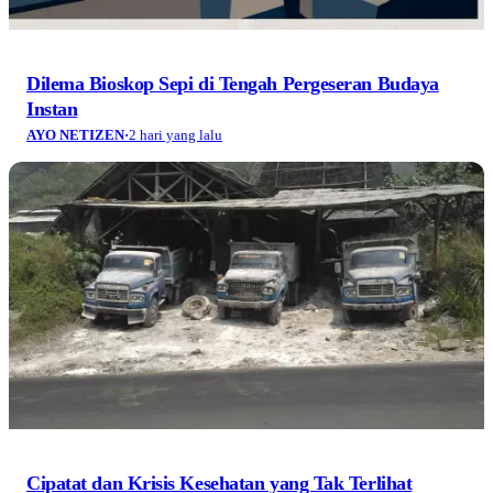
Dilema Bioskop Sepi di Tengah Pergeseran Budaya
Instan
AYO NETIZEN
·
2 hari yang lalu
Cipatat dan Krisis Kesehatan yang Tak Terlihat