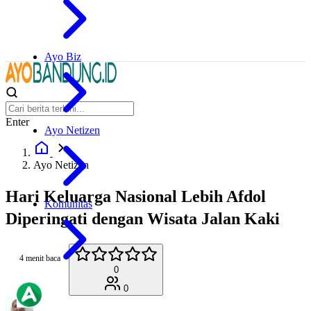
Ayo Biz
Enter
Ayo Netizen
Ayo Netizen
Hari Keluarga Nasional Lebih Afdol
Komunitas
Diperingati dengan Wisata Jalan Kaki
4 menit baca
0
0