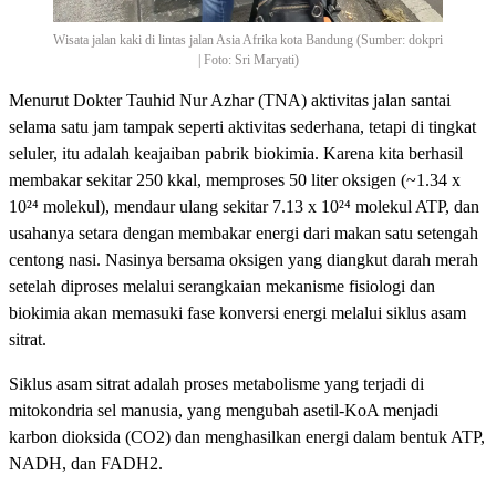
Wisata jalan kaki di lintas jalan Asia Afrika kota Bandung (Sumber: dokpri
| Foto: Sri Maryati)
Menurut Dokter Tauhid Nur Azhar (TNA) aktivitas jalan santai
selama satu jam tampak seperti aktivitas sederhana, tetapi di tingkat
seluler, itu adalah keajaiban pabrik biokimia. Karena kita berhasil
membakar sekitar 250 kkal, memproses 50 liter oksigen (~1.34 x
10²⁴ molekul), mendaur ulang sekitar 7.13 x 10²⁴ molekul ATP, dan
usahanya setara dengan membakar energi dari makan satu setengah
centong nasi. Nasinya bersama oksigen yang diangkut darah merah
setelah diproses melalui serangkaian mekanisme fisiologi dan
biokimia akan memasuki fase konversi energi melalui siklus asam
sitrat.
Siklus asam sitrat adalah proses metabolisme yang terjadi di
mitokondria sel manusia, yang mengubah asetil-KoA menjadi
karbon dioksida (CO2) dan menghasilkan energi dalam bentuk ATP,
NADH, dan FADH2.