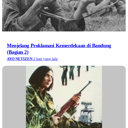
Menjelang Proklamasi Kemerdekaan di Bandung
(Bagian 2)
AYO NETIZEN
·
2 hari yang lalu