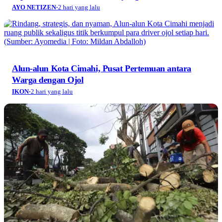
AYO NETIZEN
·
2 hari yang lalu
Alun-alun Kota Cimahi, Pusat Pertemuan antara
Warga dengan Ojol
IKON
·
2 hari yang lalu