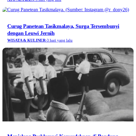
Curug Panetean Tasikmalaya, Surga Tersembunyi
dengan Leuwi Jernih
WISATA & KULINER
·
3 hari yang lalu