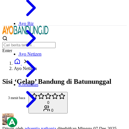
Ayo Biz
Enter
Ayo Netizen
Ayo Netizen
Sisi ‘Gelap’ Bandung di Batununggal
Komunitas
3 menit baca
0
0
Ditulis oleh
adventia nathania
diterbitkan
Minggu 07 Des 2025,