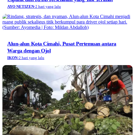
AYO NETIZEN
·
2 hari yang lalu
Alun-alun Kota Cimahi, Pusat Pertemuan antara
Warga dengan Ojol
IKON
·
2 hari yang lalu