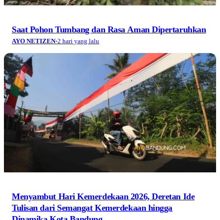
Saat Pohon Tumbang dan Rasa Aman Dipertaruhkan
AYO NETIZEN
·
2 hari yang lalu
Menyambut Hari Kemerdekaan 2026, Deretan Ide
Tulisan dari Semangat Kemerdekaan hingga
Dinamika Kota Bandung