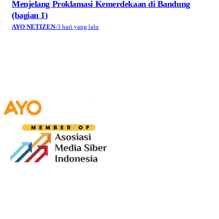
Menjelang Proklamasi Kemerdekaan di Bandung
(bagian 1)
AYO NETIZEN
·
3 hari yang lalu
Media digital lokal yang menggambarkan wajah
Bandung secara utuh, dari geliat sosial dan ekonomi
warganya, hingga getar kreativitas dan partisipasi yang
membentuk jiwa kota.