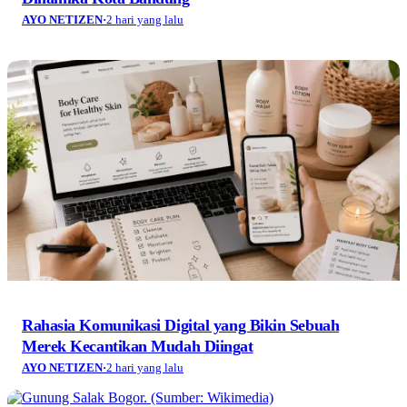
AYO NETIZEN
·
2 hari yang lalu
Rahasia Komunikasi Digital yang Bikin Sebuah
Merek Kecantikan Mudah Diingat
AYO NETIZEN
·
2 hari yang lalu