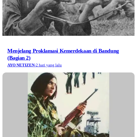
Menjelang Proklamasi Kemerdekaan di Bandung
(Bagian 2)
AYO NETIZEN
·
2 hari yang lalu