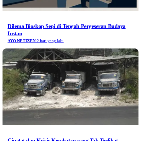
Dilema Bioskop Sepi di Tengah Pergeseran Budaya
Instan
AYO NETIZEN
·
2 hari yang lalu
Cipatat dan Krisis Kesehatan yang Tak Terlihat