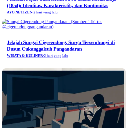
(1854): Identitas, Karakteristik, dan Kontinuitas
AYO NETIZEN
·
2 hari yang lalu
Jelajah Sungai Cigerendong, Surga Tersembunyi di
Dusun Cukanggaleuh Pangandaran
WISATA & KULINER
·
2 hari yang lalu