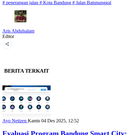
#
penerangan jalan
#
Kota Bandung
#
Jalan Batununggal
Aris Abdulsalam
Editor
BERITA TERKAIT
Ayo Netizen
Kamis 04 Des 2025, 12:52
Evaluasi Program Bandung Smart City: