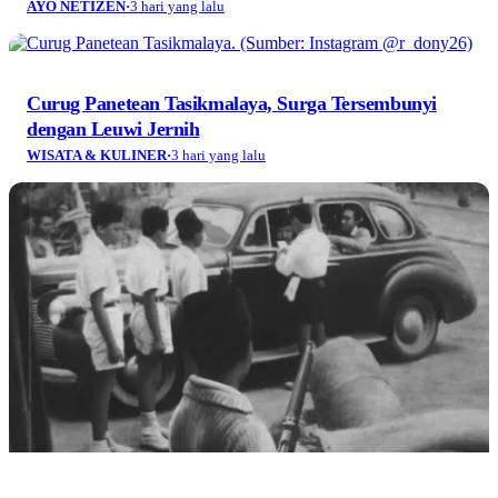
AYO NETIZEN
·
3 hari yang lalu
Curug Panetean Tasikmalaya, Surga Tersembunyi
dengan Leuwi Jernih
WISATA & KULINER
·
3 hari yang lalu