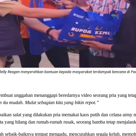
 Relly Reagen menyerahkan bantuan kepada masyarakat terdampak bencana di Pada
buat unggahan menanggapi beredarnya video seorang pria yang tetap m
m itu mudah. Mulut sebagian kita yang bikin repot.”
ikan salat yang dilakukan pria memakai kaos putih dan celana army m
ta yang hilang dan rumah-rumah rusak, seorang hamba tetap menjalan
alah sebaik-baiknya tempat mengadu, mencurahkan segala keluh, memohon 