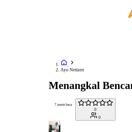
Ayo Netizen
Menangkal Benca
7 menit baca
0
0