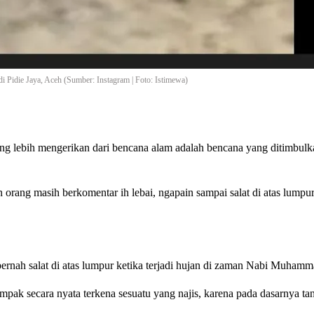
di Pidie Jaya, Aceh (Sumber: Instagram | Foto: Istimewa)
yang lebih mengerikan dari bencana alam adalah bencana yang ditimbulk
n orang masih berkomentar ih lebai, ngapain sampai salat di atas lumpu
rnah salat di atas lumpur ketika terjadi hujan di zaman Nabi Muhamm
tampak secara nyata terkena sesuatu yang najis, karena pada dasarnya ta