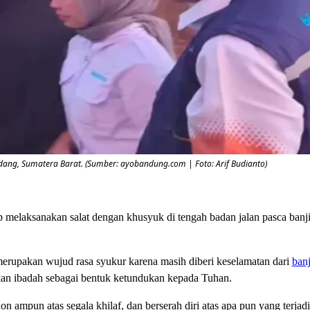
ng, Sumatera Barat. (Sumber: ayobandung.com | Foto: Arif Budianto)
elaksanakan salat dengan khusyuk di tengah badan jalan pasca banjir
erupakan wujud rasa syukur karena masih diberi keselamatan dari
ban
kan ibadah sebagai bentuk ketundukan kepada Tuhan.
ampun atas segala khilaf, dan berserah diri atas apa pun yang terjadi