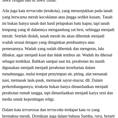
Jawa Tengah dan di Jawa Timur.
Ada juga kata
terracotta
(terakota), yang menunjukkan pada tanah
yang berwarna merah kecoklatan atau jingga sedikit kusam. Tanah
ini bukan hanya tanah dari hasil pelapukan batu kapur, tapi tanah
lempung yang di dalamnya mengandung zat besi, sehingga menjadi
merah. Setelah diolah, tanah merah itu akan dibentuk menjadi
wadah sesuai dengan yang diinginkan pembuatnya atau
pemesannya. Wadah yang sudah dibentuk dan mengeras, lalu
dibakar, agar menjadi kuat dan tidak tembus air. Wadah itu dikenal
sebagai tembikar. Bahkan sampai saat ini, perabotan itu masih
digunakan menjadi menjadi perabotan keseharian dalam
rumahtangga, mulai tempat penyimpan air, piring, alat menanak
nasi, memasak lauk-pauk, memasak sayur-mayur, dll. Dalam
perkembangannya, terakota bukan hanya dimanfaatkan menjadi
perabotan rumah tangga, tapi dimanfaatkan menjadi karya seni dan
media untuk kepentingan religi.
Dalam kata
terrarossa
dan
terracotta
terdapat kata
ra
yang
bermakna merah. Demikian juga dalam bahasa Sumba,
rara
, berarti