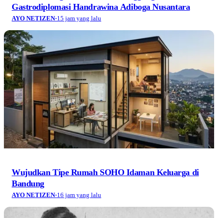
Gastrodiplomasi Handrawina Adiboga Nusantara
AYO NETIZEN
·
15 jam yang lalu
Wujudkan Tipe Rumah SOHO Idaman Keluarga di
Bandung
AYO NETIZEN
·
16 jam yang lalu