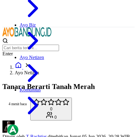
Ayo Biz
Enter
Ayo Netizen
Ayo Netizen
Tanara Berarti Tanah Merah
Komunitas
4 menit baca
0
0
Ditulis oleh
T Bachtiar
diterbitkan
Jumat 05 Jun 2026, 20:28 WIB