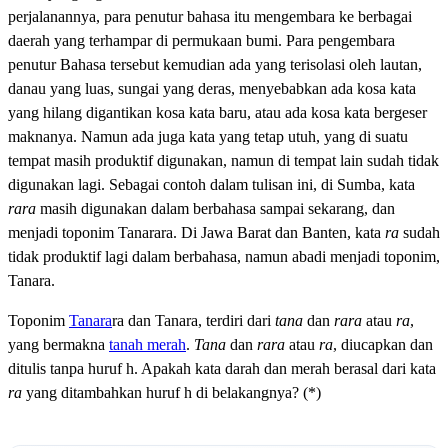
perjalanannya, para penutur bahasa itu mengembara ke berbagai
daerah yang terhampar di permukaan bumi. Para pengembara
penutur Bahasa tersebut kemudian ada yang terisolasi oleh lautan,
danau yang luas, sungai yang deras, menyebabkan ada kosa kata
yang hilang digantikan kosa kata baru, atau ada kosa kata bergeser
maknanya. Namun ada juga kata yang tetap utuh, yang di suatu
tempat masih produktif digunakan, namun di tempat lain sudah tidak
digunakan lagi. Sebagai contoh dalam tulisan ini, di Sumba, kata
rara
masih digunakan dalam berbahasa sampai sekarang, dan
menjadi toponim Tanarara. Di Jawa Barat dan Banten, kata
ra
sudah
tidak produktif lagi dalam berbahasa, namun abadi menjadi toponim,
Tanara.
Toponim
Tanara
ra dan Tanara, terdiri dari
tana
dan
rara
atau
ra
,
yang bermakna
tanah merah
.
Tana
dan
rara
atau
ra
, diucapkan dan
ditulis tanpa huruf h. Apakah kata darah dan merah berasal dari kata
ra
yang ditambahkan huruf h di belakangnya? (*)