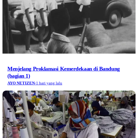
Menjelang Proklamasi Kemerdekaan di Bandung
(bagian 1)
AYO NETIZEN
·
1 hari yang lalu