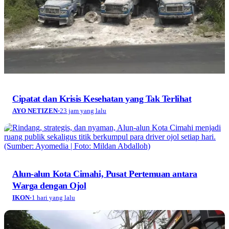
Cipatat dan Krisis Kesehatan yang Tak Terlihat
AYO NETIZEN
·
23 jam yang lalu
Alun-alun Kota Cimahi, Pusat Pertemuan antara
Warga dengan Ojol
IKON
·
1 hari yang lalu