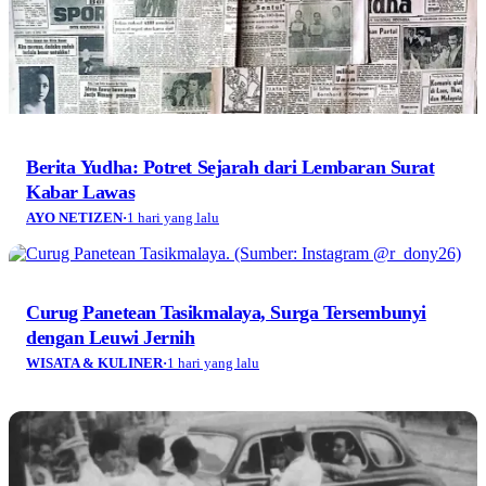
Berita Yudha: Potret Sejarah dari Lembaran Surat
Kabar Lawas
AYO NETIZEN
·
1 hari yang lalu
Curug Panetean Tasikmalaya, Surga Tersembunyi
dengan Leuwi Jernih
WISATA & KULINER
·
1 hari yang lalu