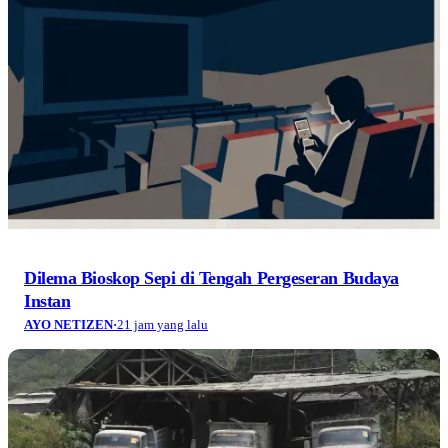
Dilema Bioskop Sepi di Tengah Pergeseran Budaya
Instan
AYO NETIZEN
·
21 jam yang lalu