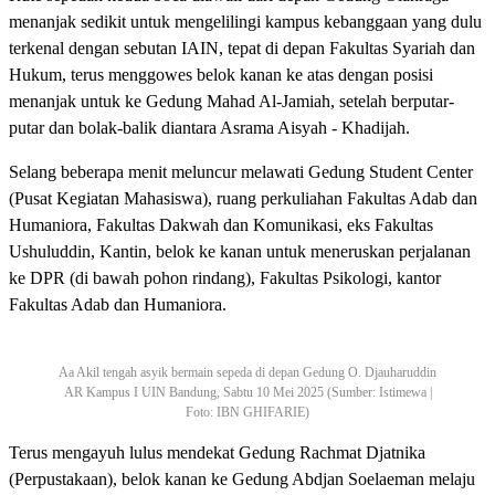
menanjak sedikit untuk mengelilingi kampus kebanggaan yang dulu
terkenal dengan sebutan IAIN, tepat di depan Fakultas Syariah dan
Hukum, terus menggowes belok kanan ke atas dengan posisi
menanjak untuk ke Gedung Mahad Al-Jamiah, setelah berputar-
putar dan bolak-balik diantara Asrama Aisyah - Khadijah.
Selang beberapa menit meluncur melawati Gedung Student Center
(Pusat Kegiatan Mahasiswa), ruang perkuliahan Fakultas Adab dan
Humaniora, Fakultas Dakwah dan Komunikasi, eks Fakultas
Ushuluddin, Kantin, belok ke kanan untuk meneruskan perjalanan
ke DPR (di bawah pohon rindang), Fakultas Psikologi, kantor
Fakultas Adab dan Humaniora.
Aa Akil tengah asyik bermain sepeda di depan Gedung O. Djauharuddin
AR Kampus I UIN Bandung, Sabtu 10 Mei 2025 (Sumber: Istimewa |
Foto: IBN GHIFARIE)
Terus mengayuh lulus mendekat Gedung Rachmat Djatnika
(Perpustakaan), belok kanan ke Gedung Abdjan Soelaeman melaju