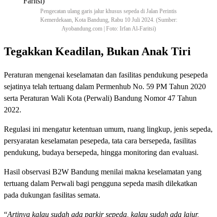
Pengecatan ulang garis jalur khusus sepeda di Jalan Perintis
Kemerdekaan, Kota Bandung, Rabu 10 Juli 2024. (Sumber:
Ayobandung.com | Foto: Irfan Al-Faritsi)
Tegakkan Keadilan, Bukan Anak Tiri
Peraturan mengenai keselamatan dan fasilitas pendukung pesepeda
sejatinya telah tertuang dalam Permenhub No. 59 PM Tahun 2020
serta Peraturan Wali Kota (Perwali) Bandung Nomor 47 Tahun
2022.
Regulasi ini mengatur ketentuan umum, ruang lingkup, jenis sepeda,
persyaratan keselamatan pesepeda, tata cara bersepeda, fasilitas
pendukung, budaya bersepeda, hingga monitoring dan evaluasi.
Hasil observasi B2W Bandung menilai makna keselamatan yang
tertuang dalam Perwali bagi pengguna sepeda masih dilekatkan
pada dukungan fasilitas semata.
“
Artinya kalau sudah ada parkir sepeda, kalau sudah ada lajur,