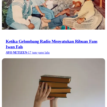
Ketika Gelombang Radio Menyatukan Ribuan Fans
Iwan Fals
AYO NETIZEN
·
17 jam yang lalu