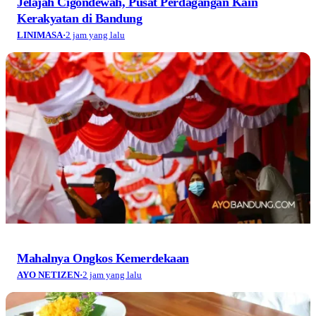
Jelajah Cigondewah, Pusat Perdagangan Kain
Kerakyatan di Bandung
LINIMASA
·
2 jam yang lalu
Mahalnya Ongkos Kemerdekaan
AYO NETIZEN
·
2 jam yang lalu