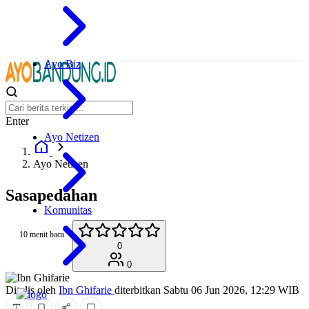
Ayo Biz
Enter
Ayo Netizen
Ayo Netizen
Sasapedahan
Komunitas
10 menit baca
0
0
Ditulis oleh
Ibn Ghifarie
diterbitkan
Sabtu 06 Jun 2026, 12:29 WIB