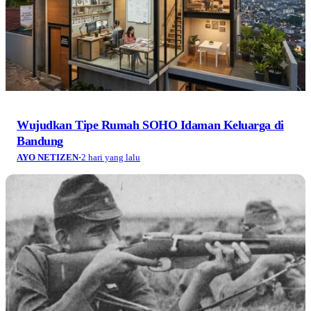
Nomor Proklamasi: Ketika Majalah Selecta
Menyambut Hari Kemerdekaan RI 1969
AYO NETIZEN
·
2 hari yang lalu
Melacak Jejak Gastronomi Jawa dalam Kokki Bitja