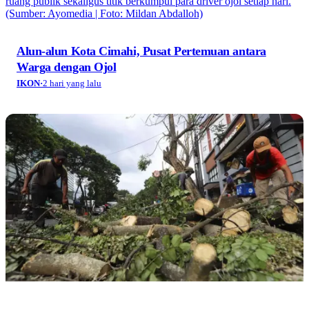
AYO NETIZEN
·
3 hari yang lalu
Rahasia Komunikasi Digital yang Bikin Sebuah
Merek Kecantikan Mudah Diingat
AYO NETIZEN
·
3 hari yang lalu