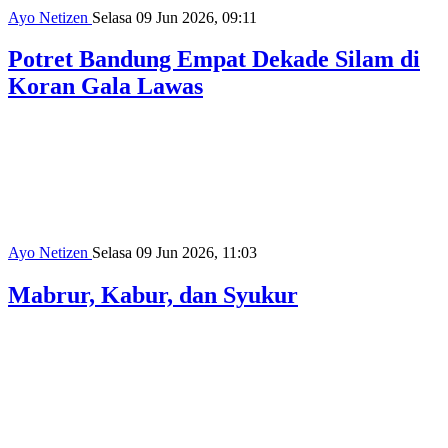
Ayo Netizen
Selasa 09 Jun 2026, 13:28
Dari Tambang ke Kanvas: Jejak Warna
Biru dari Timur
NEW UPDATE
Dari Uang Tunai ke Sekali Klik dalam Perubahan
Perilaku Keuangan Mahasiswa
AYO NETIZEN
·
50 menit yang lalu
Hikayat Baju Pendakian Indonesia yang Biasa