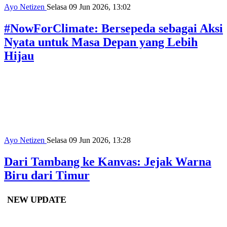
Digunakan Para Pecinta Alam
LINIMASA
·
1 jam yang lalu
Kibar Sang Merah Putih pun Tak Merdeka
AYO NETIZEN
·
4 jam yang lalu