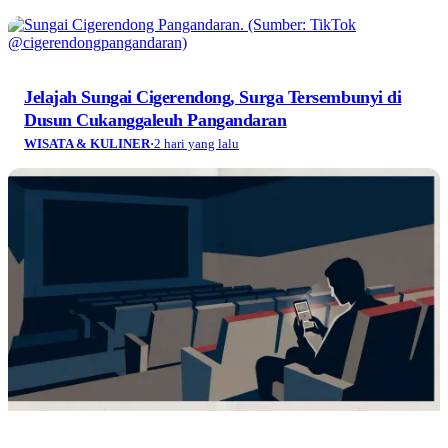
Alun-alun Kota Cimahi, Pusat Pertemuan antara
Warga dengan Ojol
IKON
·
2 hari yang lalu