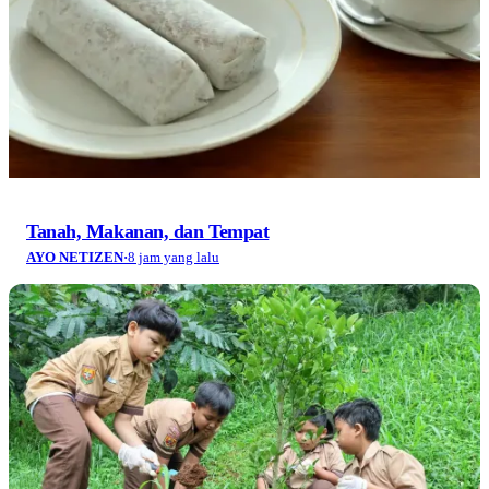
3
Air Situ Ciburuy Menyusut, Dasar Danau Berusia 1 Abad
Ini Perlahan Terbuka
4
Gunung Alit Telah Lahir di Kawah Ratu Gunung
Tangkuban Parahu
5
Sayembara Tangkap Begal dan Batas Tanggung Jawab
Negara
Tamasya di Dadaha Tasikmalaya: Tempat Jogging,
Wisata Kuliner, dan Rekreasi Keluarga
WISATA & KULINER
·
11 jam yang lalu