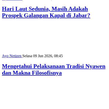
Mengetahui Pelaksanaan Tradisi Nyawen
dan Makna Filosofisnya
Ayo Netizen
Selasa 09 Jun 2026, 09:11
Potret Bandung Empat Dekade Silam di
Koran Gala Lawas
Ayo Netizen
Selasa 09 Jun 2026, 11:03
Mabrur, Kabur, dan Syukur
Ayo Netizen
Selasa 09 Jun 2026, 13:02
#NowForClimate: Bersepeda sebagai Aksi
Nyata untuk Masa Depan yang Lebih
Hijau