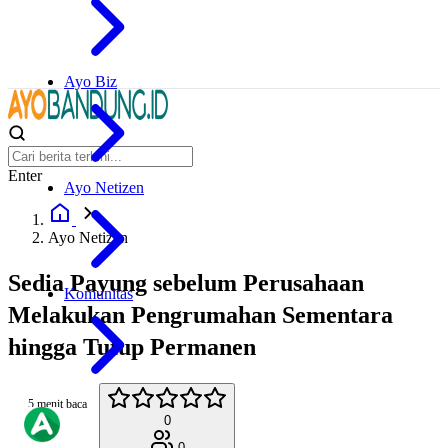
Ayo Biz
Enter
Ayo Netizen
Ayo Netizen
Sedia Payung sebelum Perusahaan
Komunitas
Melakukan Pengrumahan Sementara
hingga Tutup Permanen
5 menit baca
0
0