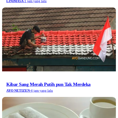
Hari Hutan Nasional: Menjadikan Hutan sebagai
Rumah dan Harapan
AYO NETIZEN
·
11 jam yang lalu
TRENDING TERKINI
1
Soekarno-Hatta: Jalur Maut di Kota Bandung yang
Terbelenggu Sekat Birokrasi
2
Bandung dalam Bayang-Bayang Begal: Realitas atau Efek
Viral?