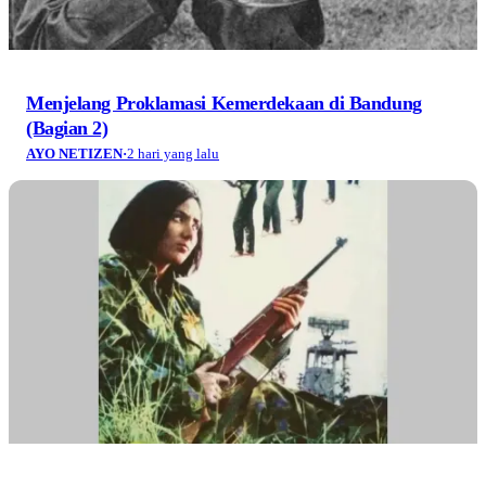
(1854): Identitas, Karakteristik, dan Kontinuitas
AYO NETIZEN
·
2 hari yang lalu
Jelajah Sungai Cigerendong, Surga Tersembunyi di
Dusun Cukanggaleuh Pangandaran
WISATA & KULINER
·
2 hari yang lalu