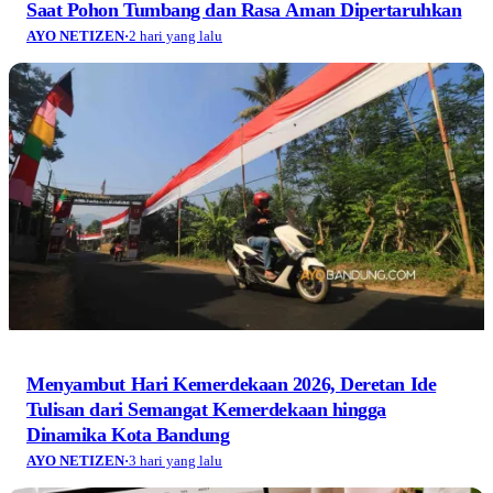
Jelajah Gunung Salak Bogor: Pendakian, Kawah
Ratu, Harga Tiket, dan Cara Booking Online
WISATA & KULINER
·
3 hari yang lalu
Berita Yudha: Potret Sejarah dari Lembaran Surat
Kabar Lawas
AYO NETIZEN
·
3 hari yang lalu