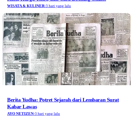
Terverifikasi Dewan Pers
Nomor 1398/DP-Verifikasi/K/VIII/2025
✓ Disalin
© 2026
AyoBandung.id
. All rights reserved.
Tentang Kami
Redaksi
Info Iklan
Kontak Kami
Pedoman