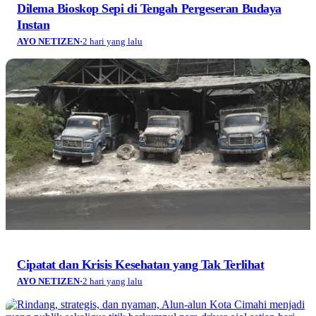
Saat Pohon Tumbang dan Rasa Aman Dipertaruhkan
AYO NETIZEN
·
2 hari yang lalu
Menyambut Hari Kemerdekaan 2026, Deretan Ide
Tulisan dari Semangat Kemerdekaan hingga
Dinamika Kota Bandung