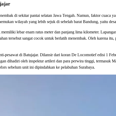
jajar
menembak di sekitar pantai selatan Jawa Tengah. Namun, faktor cuaca 
mukan wilayah yang lebih sejuk di sebelah barat Bandung, yaitu desa 
 memiliki lebar enam ratus meter dan panjang lima kilometer. Lapangan 
n lahan tersebut sangat cocok untuk berlatih menembak. Oleh karena i
nti-pesawat di Batujajar. Dilansir dari koran De Locomotief edisi 1 F
ngan dihadiri oleh inspektur artileri dan para perwira tinggi, termasu
fors sebelum unit ini dipindahkan ke pelabuhan Surabaya.