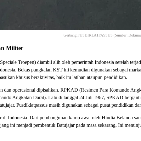
Gerbang PUSDIKLATPASSUS (Sumber: Dokumenta
n Militer
eciale Troepen) diambil alih oleh pemerintah Indonesia setelah ter
 Indonesia. Bekas pangkalan KST ini kemudian digunakan sebagai mark
asukan khusus beraktivitas, baik itu latihan ataupun pendidikan.
an dan operasional dipisahkan. RPKAD (Resimen Para Komando Angka
 Angkatan Darat). Lalu di tanggal 24 Juli 1967, SPKAD berganti n
tujajar. Pusdiklatpassus masih digunakan sebagai pusat pendidikan dan
r di Indonesia. Dari pembangunan kamp awal oleh Hindia Belanda sampa
njang ini menjadi pembentuk Batujajar pada masa sekarang. Ini menunj