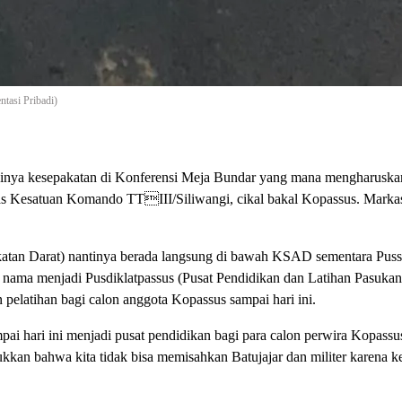
si Pribadi)
jadinya kesepakatan di Konferensi Meja Bundar yang mana mengharusk
as Kesatuan Komando TTIII/Siliwangi, cikal bakal Kopassus. Markas
tan Darat) nantinya berada langsung di bawah KSAD sementara Puss
ama menjadi Pusdiklatpassus (Pusat Pendidikan dan Latihan Pasukan
 pelatihan bagi calon anggota Kopassus sampai hari ini.
i hari ini menjadi pusat pendidikan bagi para calon perwira Kopassus
ukkan bahwa kita tidak bisa memisahkan Batujajar dan militer karena 