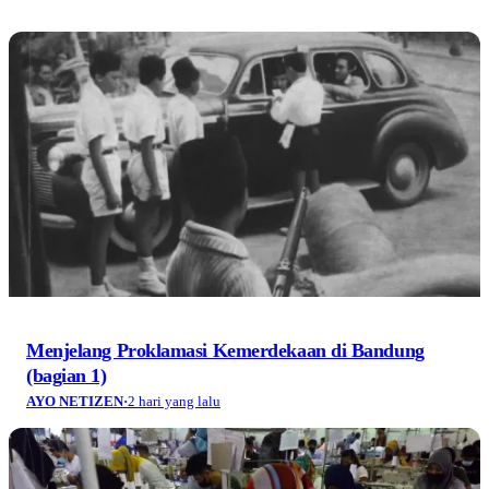
Menjelang Proklamasi Kemerdekaan di Bandung
(bagian 1)
AYO NETIZEN
·
2 hari yang lalu