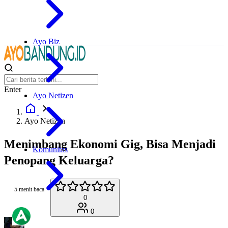
Ayo Biz
Enter
Ayo Netizen
Ayo Netizen
Menimbang Ekonomi Gig, Bisa Menjadi
Komunitas
Penopang Keluarga?
5 menit baca
0
0