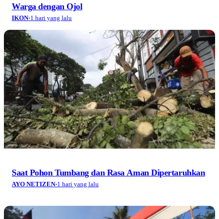
Warga dengan Ojol
IKON
·
1 hari yang lalu
Saat Pohon Tumbang dan Rasa Aman Dipertaruhkan
AYO NETIZEN
·
1 hari yang lalu