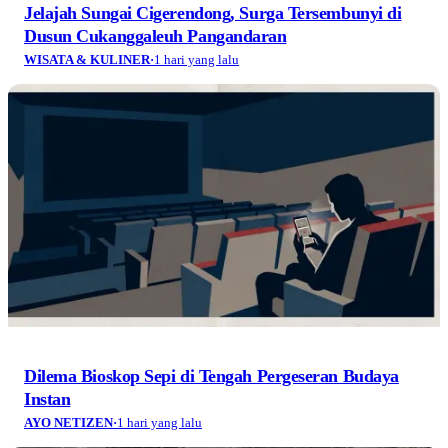
Jelajah Sungai Cigerendong, Surga Tersembunyi di
Dusun Cukanggaleuh Pangandaran
WISATA & KULINER
·
1 hari yang lalu
Dilema Bioskop Sepi di Tengah Pergeseran Budaya
Instan
AYO NETIZEN
·
1 hari yang lalu