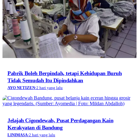
Pabrik Boleh Berpindah, tetapi Kehidupan Buruh
Tidak Semudah Itu Dipindahkan
AYO NETIZEN
·
2 hari yang lalu
Jelajah Cigondewah, Pusat Perdagangan Kain
Kerakyatan di Bandung
LINIMASA
·
2 hari yang lalu