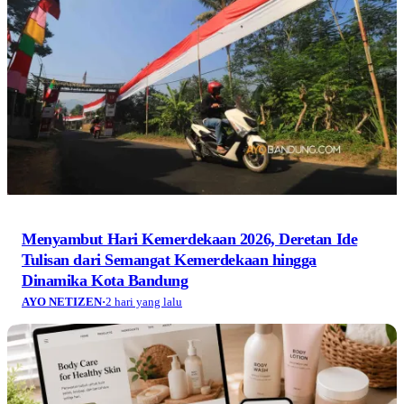
Menyambut Hari Kemerdekaan 2026, Deretan Ide
Tulisan dari Semangat Kemerdekaan hingga
Dinamika Kota Bandung
AYO NETIZEN
·
2 hari yang lalu