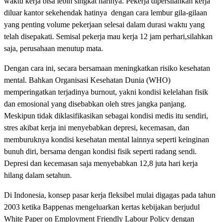
waktu kerja bisa lebih singkat harinya. Pekerja dipersilahkan kerja
diluar kantor sekehendak hatinya dengan cara lembur gila-gilaan
yang penting volume pekerjaan selesai dalam durasi waktu yang
telah disepakati. Semisal pekerja mau kerja 12 jam perhari,silahkan
saja, perusahaan menutup mata.
Dengan cara ini, secara bersamaan meningkatkan risiko kesehatan
mental. Bahkan Organisasi Kesehatan Dunia (WHO)
memperingatkan terjadinya burnout, yakni kondisi kelelahan fisik
dan emosional yang disebabkan oleh stres jangka panjang.
Meskipun tidak diklasifikasikan sebagai kondisi medis itu sendiri,
stres akibat kerja ini menyebabkan depresi, kecemasan, dan
memburuknya kondisi kesehatan mental lainnya seperti keinginan
bunuh diri, bersama dengan kondisi fisik seperti radang sendi.
Depresi dan kecemasan saja menyebabkan 12,8 juta hari kerja
hilang dalam setahun.
Di Indonesia, konsep pasar kerja fleksibel mulai digagas pada tahun
2003 ketika Bappenas mengeluarkan kertas kebijakan berjudul
White Paper on Employment Friendly Labour Policy dengan