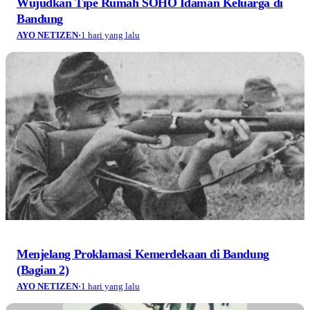
Wujudkan Tipe Rumah SOHO Idaman Keluarga di
Bandung
AYO NETIZEN
·
1 hari yang lalu
Menjelang Proklamasi Kemerdekaan di Bandung
(Bagian 2)
AYO NETIZEN
·
1 hari yang lalu