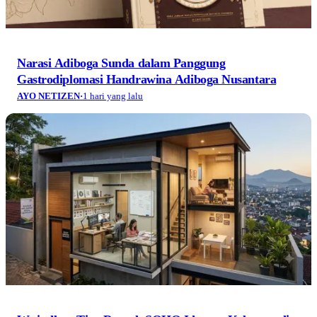
Narasi Adiboga Sunda dalam Panggung
Gastrodiplomasi Handrawina Adiboga Nusantara
AYO NETIZEN
·
1 hari yang lalu