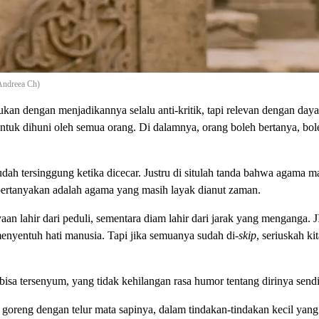
/Andreea Ch)
kan dengan menjadikannya selalu anti-kritik, tapi relevan dengan daya
ntuk dihuni oleh semua orang. Di dalamnya, orang boleh bertanya, bol
udah tersinggung ketika dicecar. Justru di situlah tanda bahwa agama m
ertanyakan adalah agama yang masih layak dianut zaman.
n lahir dari peduli, sementara diam lahir dari jarak yang menganga. 
nyentuh hati manusia. Tapi jika semuanya sudah di-
skip
, seriuskah ki
sa tersenyum, yang tidak kehilangan rasa humor tentang dirinya sendi
i goreng dengan telur mata sapinya, dalam tindakan-tindakan kecil ya