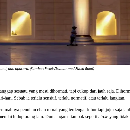
bol, dan upacara. (Sumber: Pexels/Muhammed Zahid Bulut)
ggap sesuatu yang mesti dihormati, tapi cukup dari jauh saja. Dihorma
hari. Sebab ia terlalu sensitif, terlalu normatif, atau terlalu langitan.
eramahnya penuh ocehan moral yang terdengar luhur tapi jujur saja jauh
 menilai hidup orang lain. Dunia agama tampak seperti
circle
yang tidak 