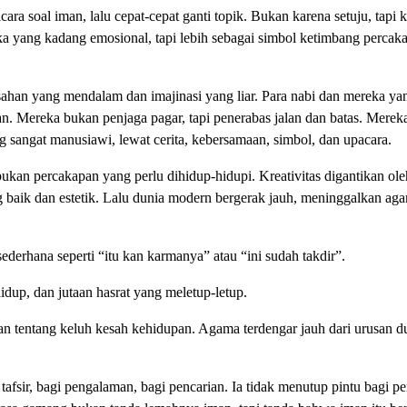
ra soal iman, lalu cepat-cepat ganti topik. Bukan karena setuju, tapi 
reka yang kadang emosional, tapi lebih sebagai simbol ketimbang perca
isahan yang mendalam dan imajinasi yang liar. Para nabi dan mereka ya
an. Mereka bukan penjaga pagar, tapi penerabas jalan dan batas. Merek
sangat manusiawi, lewat cerita, kebersamaan, simbol, dan upacara.
kan percakapan yang perlu dihidup-hidupi. Kreativitas digantikan oleh
g baik dan estetik. Lalu dunia modern bergerak jauh, meninggalkan ag
derhana seperti “itu kan karmanya” atau “ini sudah takdir”.
idup, dan jutaan hasrat yang meletup-letup.
an tentang keluh kesah kehidupan. Agama terdengar jauh dari urusan d
fsir, bagi pengalaman, bagi pencarian. Ia tidak menutup pintu bagi pe