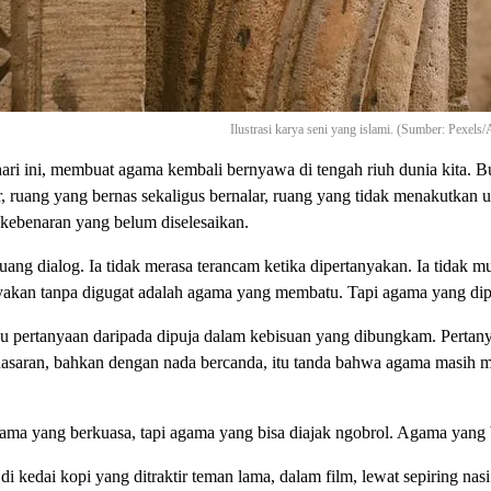
Ilustrasi karya seni yang islami. (Sumber: Pexels
ari ini, membuat agama kembali bernyawa di tengah riuh dunia kita. Bu
 ruang yang bernas sekaligus bernalar, ruang yang tidak menakutkan u
 kebenaran yang belum diselesaikan.
ang dialog. Ia tidak merasa terancam ketika dipertanyakan. Ia tidak m
akan tanpa digugat adalah agama yang membatu. Tapi agama yang dip
u pertanyaan daripada dipuja dalam kebisuan yang dibungkam. Pertanyaa
saran, bahkan dengan nada bercanda, itu tanda bahwa agama masih me
ma yang berkuasa, tapi agama yang bisa diajak ngobrol. Agama yang bi
kedai kopi yang ditraktir teman lama, dalam film, lewat sepiring nas