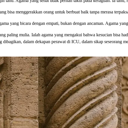
in tahu. Agama yang sehat tidak pernah takut pada keraguan. Ia tahu,
ng bisa menggerakkan orang untuk berbuat baik tanpa merasa terpaks
gama yang bicara dengan empati, bukan dengan ancaman. Agama yang d
ng paling mulia. Ialah agama yang mengakui bahwa kesucian bisa hadir
ng dibagikan, dalam dekapan perawat di ICU, dalam sikap seseorang 