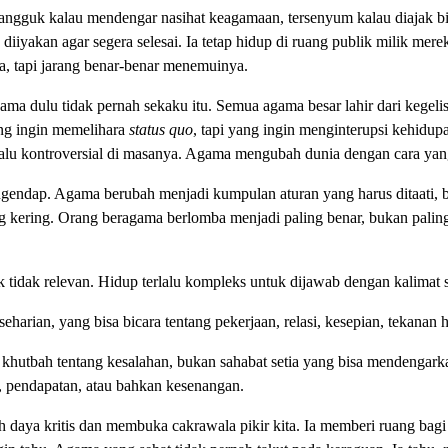
angguk kalau mendengar nasihat keagamaan, tersenyum kalau diajak bica
 diiyakan agar segera selesai. Ia tetap hidup di ruang publik milik me
, tapi jarang benar-benar menemuinya.
gama dulu tidak pernah sekaku itu. Semua agama besar lahir dari kegel
ang ingin memelihara
status quo
, tapi yang ingin menginterupsi kehidup
alu kontroversial di masanya. Agama mengubah dunia dengan cara yang 
ngendap. Agama berubah menjadi kumpulan aturan yang harus ditaati, bu
ng kering. Orang beragama berlomba menjadi paling benar, bukan palin
tidak relevan. Hidup terlalu kompleks untuk dijawab dengan kalimat se
rian, yang bisa bicara tentang pekerjaan, relasi, kesepian, tekanan h
 khutbah tentang kesalahan, bukan sahabat setia yang bisa mendengark
, pendapatan, atau bahkan kesenangan.
ya kritis dan membuka cakrawala pikir kita. Ia memberi ruang bagi ta