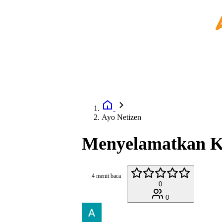
Ayo Netizen
Menyelamatkan K
4 menit baca
0
0