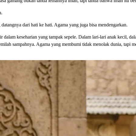
 rasa gamang bukan tanda lemahnya iman, tapi tanda bahwa iman itu be
a.
atangnya dari hati ke hati. Agama yang juga bisa mendengarkan.
 dalam keseharian yang tampak sepele. Dalam lari-lari anak kecil, da
memilah sampahnya. Agama yang membumi tidak menolak dunia, tapi me