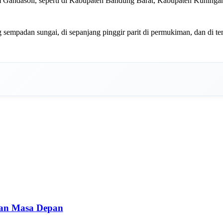
im Gandasoli, seperti di Kabupaten Bandung Barat, Kabupaten Kuning
 sempadan sungai, di sepanjang pinggir parit di permukiman, dan di te
dan Masa Depan