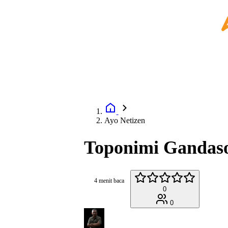
Ayo Netizen
Toponimi Gandaso
4 menit baca
0
0