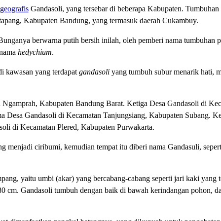
geografis
Gandasoli, yang tersebar di beberapa Kabupaten. Tumbuhan
 Katapang, Kabupaten Bandung, yang termasuk daerah Cukambuy.
. Bunganya berwarna putih bersih inilah, oleh pemberi nama tumbuhan p
i nama
hedychium
.
di kawasan yang terdapat
gandasoli
yang tumbuh subur menarik hati, me
Ngamprah, Kabupaten Bandung Barat. Ketiga Desa Gandasoli di Ke
ma Desa Gandasoli di Kecamatan Tanjungsiang, Kabupaten Subang. 
li di Kecamatan Plered, Kabupaten Purwakarta.
g menjadi ciribumi, kemudian tempat itu diberi nama Gandasuli, seper
ng, yaitu umbi (akar) yang bercabang-cabang seperti jari kaki yang t
80 cm. Gandasoli tumbuh dengan baik di bawah kerindangan pohon, da