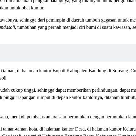
at dimanfaatkan pangkal batangnya, yang dikunyah untuk pengobatan
tkan untuk obat kumur.
ngjawabnya, sehingga dari pemimpin di daerah tumbuh gagasan untuk 
andasoli
, tumbuhan yang pernah menjadi ciri bumi di suatu kawasan, 
i taman, di halaman kantor Bupati Kabupaten Bandung di Soreang. Cu
oli.
sudah cukup tinggi, sehingga dapat memberikan perlindungan, dapat 
di pinggir lapangan rumput di depan kantor-kantornya, ditanam tumbu
sana, menjadi pembatas antara satu peruntukan dengan peruntukan lai
i taman-taman kota, di halaman kantor Desa, di halaman kantor Kelura