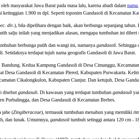
oleh masyarakat Jawa Barat pada masa lalu, karena abadi dalam
nama 
pai ketinggian 1.900 m dpl. Seperti toponim Gandasoli di Kecamatan
c. div
.), bila dipelihara dengan baik, akan berbunga sepanjang tahun
eputih salju inilah yang menjadikan alasan, mengapa tumbuhan ini diber
umbuhan berbunga putih dan wangi ini, namanya
gandasoli
. Sehingga 
. Setidaknya terdapat tujuh nama geografis Gandasoli di Jawa Barat.
n Bandung. Kedua Kampung Gandasoli di
Desa
Cimanggu, Kecamatan 
 Desa Gandasoli di Kecamatan Plered, Kabupaten Purwakarta. Keli
matan Cikalongkulon, Kabupaten Cianjur. Dan ketujuh, Desa Gandaso
i disebut
gandasuli
. Di kawasan yang terdapat tumbuhan
gandasuli
yan
en Purbalingga, dan Desa Gandasuli di Kecamatan Brebes.
 jahe (
Zingiberaceae
), termasuk tumbuhan menahun yang memiliki rimpa
tih, dan lunak. Umumnya,
gandasoli
tumbuh setinggi antara 120 cm - 1