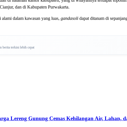
 dan di halaman kantor kabupaten, yang di wilayahnya terdapat topon
ianjur, dan di Kabupaten Purwakarta.
i alami dalam kawasan yang luas,
gandasoli
dapat ditanam di sepanjang
berita terkini lebih cepat
Warga Lereng Gunung Cemas Kehilangan Air, Lahan, 