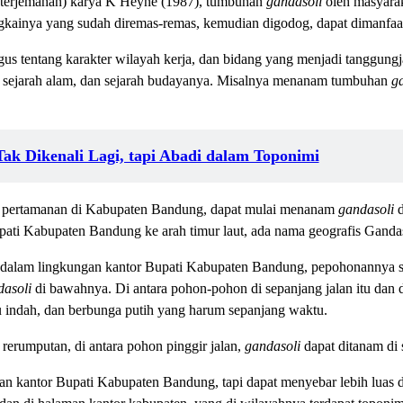
terjemahan) karya K Heyne (1987), tumbuhan
gandasoli
oleh masyarak
gkainya yang sudah diremas-remas, kemudian digodog, dapat dimanfaa
gus tentang karakter wilayah kerja, dan bidang yang menjadi tanggu
h, sejarah alam, dan sejarah budayanya. Misalnya menanam tumbuhan
g
ak Dikenali Lagi, tapi Abadi dalam Toponimi
i pertamanan di Kabupaten Bandung, dapat mulai menanam
gandasoli
d
pati Kabupaten Bandung ke arah timur laut, ada nama geografis Gandas
di dalam lingkungan kantor Bupati Kabupaten Bandung, pepohonannya 
dasoli
di bawahnya. Di antara pohon-pohon di sepanjang jalan itu dan 
 indah, dan berbunga putih yang harum sepanjang waktu.
 rerumputan, di antara pohon pinggir jalan,
gandasoli
dapat ditanam di 
n kantor Bupati Kabupaten Bandung, tapi dapat menyebar lebih luas d