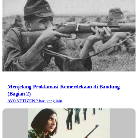
Menjelang Proklamasi Kemerdekaan di Bandung
(Bagian 2)
AYO NETIZEN
·
2 hari yang lalu