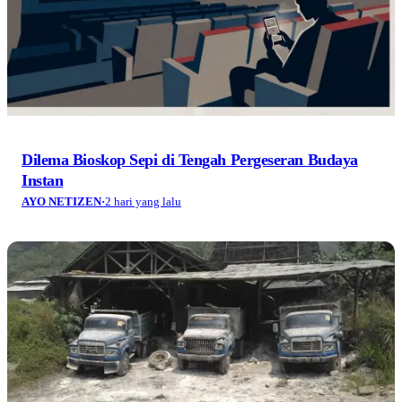
Dilema Bioskop Sepi di Tengah Pergeseran Budaya
Instan
AYO NETIZEN
·
2 hari yang lalu