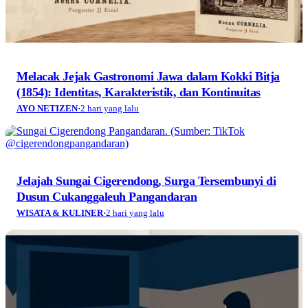
Melacak Jejak Gastronomi Jawa dalam Kokki Bitja
(1854): Identitas, Karakteristik, dan Kontinuitas
AYO NETIZEN
·
2 hari yang lalu
Jelajah Sungai Cigerendong, Surga Tersembunyi di
Dusun Cukanggaleuh Pangandaran
WISATA & KULINER
·
2 hari yang lalu