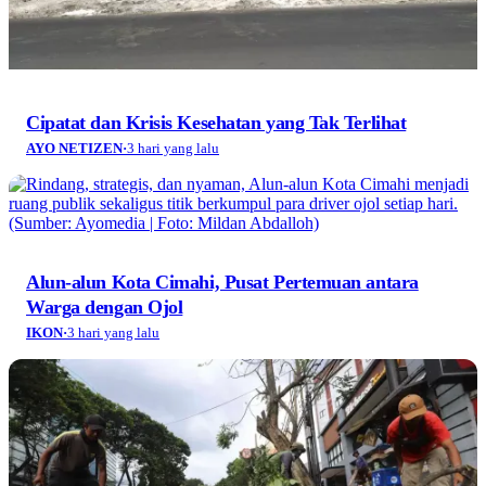
Cipatat dan Krisis Kesehatan yang Tak Terlihat
AYO NETIZEN
·
3 hari yang lalu
Alun-alun Kota Cimahi, Pusat Pertemuan antara
Warga dengan Ojol
IKON
·
3 hari yang lalu