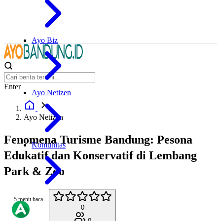
Ayo Biz
Enter
Ayo Netizen
Ayo Netizen
Fenomena Turisme Bandung: Pesona
Komunitas
Edukatif dan Konservatif di Lembang
Park & Zoo
5 menit baca
0
0