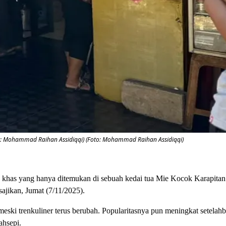
o: Mohammad Raihan Assidiqqi) (Foto: Mohammad Raihan Assidiqqi)
khas yang hanya ditemukan di sebuah kedai tua Mie Kocok Karapitan 
sajikan, Jumat (7/11/2025).
meski trenkuliner terus berubah. Popularitasnya pun meningkat setelah
ahsepi.