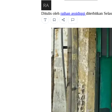
Ditulis oleh
raihan assidiqqi
diterbitkan
Sela