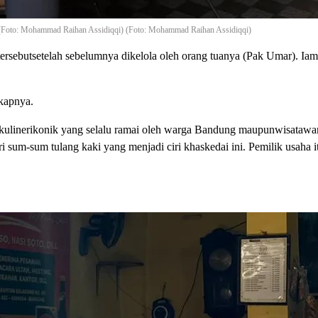
) (Foto: Mohammad Raihan Assidiqqi) (Foto: Mohammad Raihan Assidiqqi)
 tersebutsetelah sebelumnya dikelola oleh orang tuanya (Pak Umar). Ia
kapnya.
 kulinerikonik yang selalu ramai oleh warga Bandung maupunwisatawan.
sum-sum tulang kaki yang menjadi ciri khaskedai ini. Pemilik usaha i