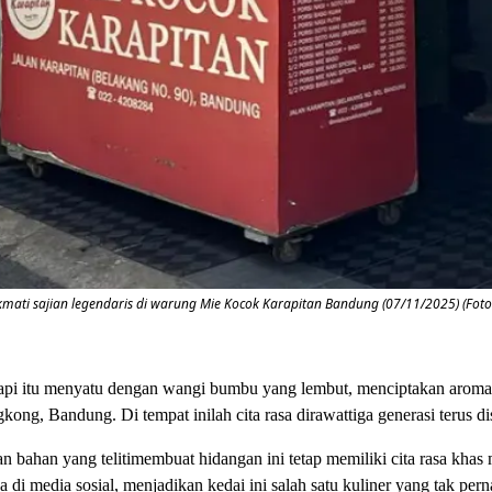
ati sajian legendaris di warung Mie Kocok Karapitan Bandung (07/11/2025) (Fot
sapi itu menyatu dengan wangi bumbu yang lembut, menciptakan aroma 
ng, Bandung. Di tempat inilah cita rasa dirawattiga generasi terus di
bahan yang telitimembuat hidangan ini tetap memiliki cita rasa khas 
 media sosial, menjadikan kedai ini salah satu kuliner yang tak pern