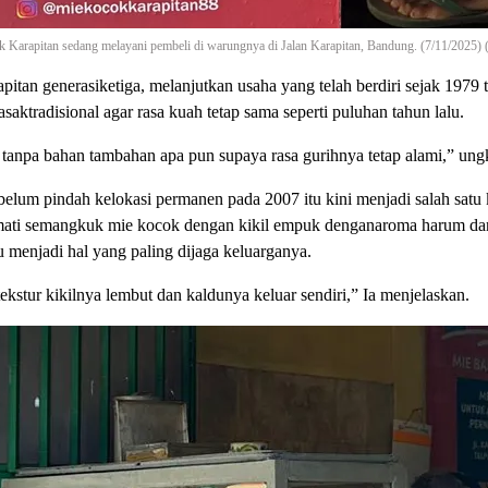
 Karapitan sedang melayani pembeli di warungnya di Jalan Karapitan, Bandung. (7/11/2025
itan generasiketiga, melanjutkan usaha yang telah berdiri sejak 1979
tradisional agar rasa kuah tetap sama seperti puluhan tahun lalu.
tanpa bahan tambahan apa pun supaya rasa gurihnya tetap alami,” ung
belum pindah kelokasi permanen pada 2007 itu kini menjadi salah satu
mati semangkuk mie kocok dengan kikil empuk denganaroma harum dari 
menjadi hal yang paling dijaga keluarganya.
ekstur kikilnya lembut dan kaldunya keluar sendiri,” Ia menjelaskan.