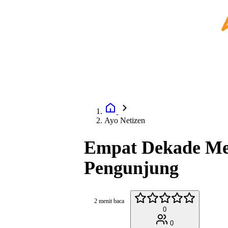
Ayo Netizen
Empat Dekade Men
Pengunjung
2 menit baca
0
0