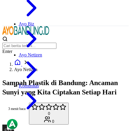
Ayo Biz
Enter
Ayo Netizen
Ayo Netizen
Sampah Plastik di Bandung: Ancaman
Komunitas
Sunyi yang Kita Ciptakan Setiap Hari
3 menit baca
0
0