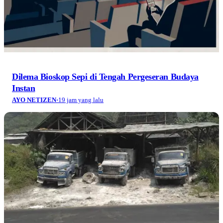
Dilema Bioskop Sepi di Tengah Pergeseran Budaya
Instan
AYO NETIZEN
·
19 jam yang lalu