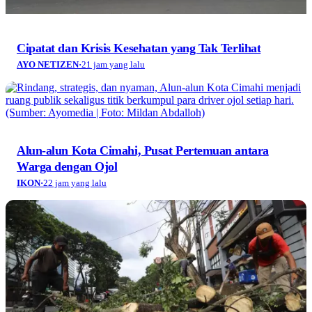
Cipatat dan Krisis Kesehatan yang Tak Terlihat
AYO NETIZEN
·
21 jam yang lalu
Alun-alun Kota Cimahi, Pusat Pertemuan antara
Warga dengan Ojol
IKON
·
22 jam yang lalu