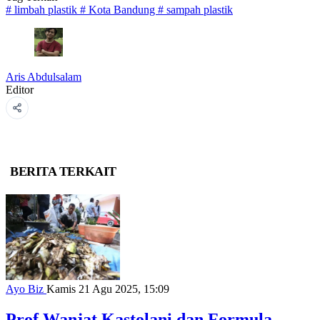
#
limbah plastik
#
Kota Bandung
#
sampah plastik
Aris Abdulsalam
Editor
BERITA TERKAIT
Ayo Biz
Kamis 21 Agu 2025, 15:09
Prof Wanjat Kastolani dan Formula