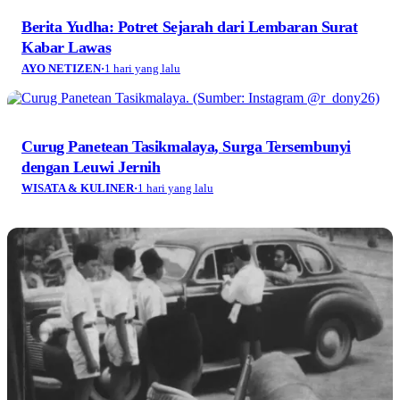
Berita Yudha: Potret Sejarah dari Lembaran Surat
Kabar Lawas
AYO NETIZEN
·
1 hari yang lalu
Curug Panetean Tasikmalaya, Surga Tersembunyi
dengan Leuwi Jernih
WISATA & KULINER
·
1 hari yang lalu