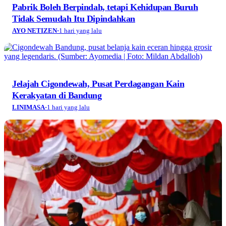
Pabrik Boleh Berpindah, tetapi Kehidupan Buruh
Tidak Semudah Itu Dipindahkan
AYO NETIZEN
·
1 hari yang lalu
Jelajah Cigondewah, Pusat Perdagangan Kain
Kerakyatan di Bandung
LINIMASA
·
1 hari yang lalu