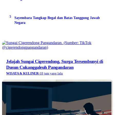
5
Sayembara Tangkap Begal dan Batas Tanggung Jawab
Negara
Jelajah Sungai Cigerendong, Surga Tersembunyi di
Dusun Cukanggaleuh Pangandaran
WISATA & KULINER
·
18 jam yang lalu