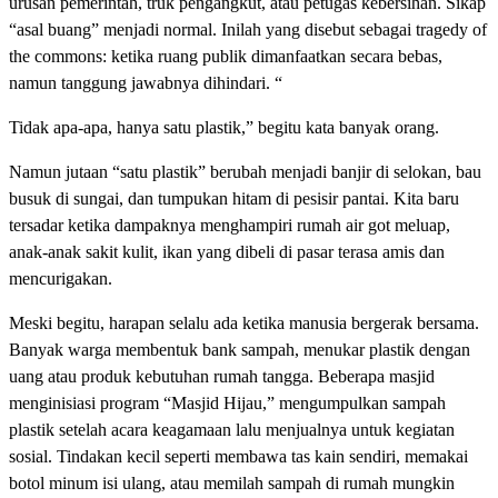
urusan pemerintah, truk pengangkut, atau petugas kebersihan. Sikap
“asal buang” menjadi normal. Inilah yang disebut sebagai tragedy of
the commons: ketika ruang publik dimanfaatkan secara bebas,
namun tanggung jawabnya dihindari. “
Tidak apa-apa, hanya satu plastik,” begitu kata banyak orang.
Namun jutaan “satu plastik” berubah menjadi banjir di selokan, bau
busuk di sungai, dan tumpukan hitam di pesisir pantai. Kita baru
tersadar ketika dampaknya menghampiri rumah air got meluap,
anak-anak sakit kulit, ikan yang dibeli di pasar terasa amis dan
mencurigakan.
Meski begitu, harapan selalu ada ketika manusia bergerak bersama.
Banyak warga membentuk bank sampah, menukar plastik dengan
uang atau produk kebutuhan rumah tangga. Beberapa masjid
menginisiasi program “Masjid Hijau,” mengumpulkan sampah
plastik setelah acara keagamaan lalu menjualnya untuk kegiatan
sosial. Tindakan kecil seperti membawa tas kain sendiri, memakai
botol minum isi ulang, atau memilah sampah di rumah mungkin