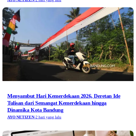
Menyambut Hari Kemerdekaan 2026, Deretan Ide
Tulisan dari Semangat Kemerdekaan hingga
Dinamika Kota Bandung
AYO NETIZEN
·
2 hari yang lalu