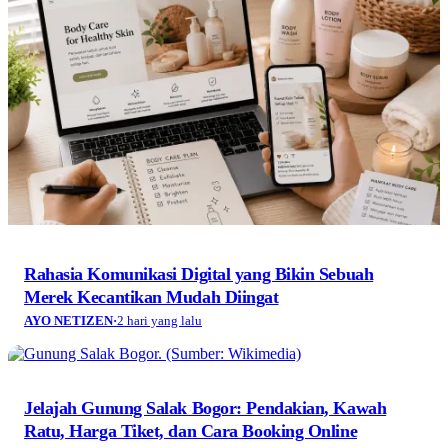
Rahasia Komunikasi Digital yang Bikin Sebuah
Merek Kecantikan Mudah Diingat
AYO NETIZEN
·
2 hari yang lalu
Jelajah Gunung Salak Bogor: Pendakian, Kawah
Ratu, Harga Tiket, dan Cara Booking Online