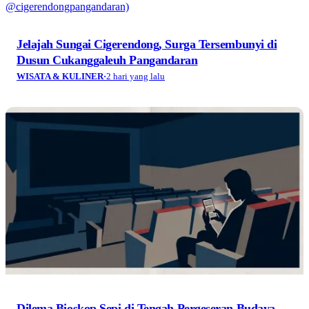
Jelajah Sungai Cigerendong, Surga Tersembunyi di
Dusun Cukanggaleuh Pangandaran
WISATA & KULINER
·
2 hari yang lalu
Dilema Bioskop Sepi di Tengah Pergeseran Budaya