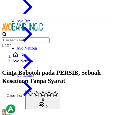
Ayo Biz
Enter
Ayo Netizen
Ayo Netizen
Cinta Bobotoh pada PERSIB, Sebuah
Komunitas
Kesetiaan Tanpa Syarat
2 menit baca
0
0