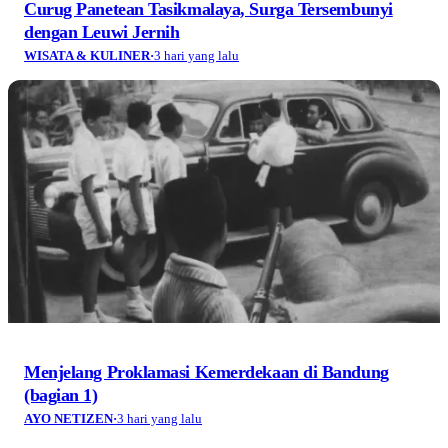
Curug Panetean Tasikmalaya, Surga Tersembunyi
dengan Leuwi Jernih
WISATA & KULINER
·
3 hari yang lalu
Menjelang Proklamasi Kemerdekaan di Bandung
(bagian 1)
AYO NETIZEN
·
3 hari yang lalu