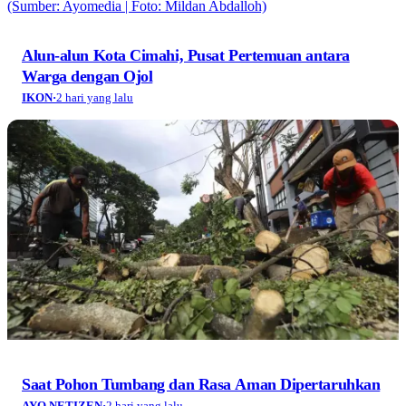
Alun-alun Kota Cimahi, Pusat Pertemuan antara
Warga dengan Ojol
IKON
·
2 hari yang lalu
Saat Pohon Tumbang dan Rasa Aman Dipertaruhkan
AYO NETIZEN
·
2 hari yang lalu