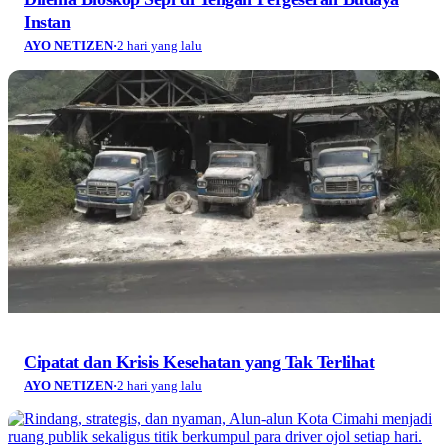
Instan
AYO NETIZEN
·
2 hari yang lalu
Cipatat dan Krisis Kesehatan yang Tak Terlihat
AYO NETIZEN
·
2 hari yang lalu