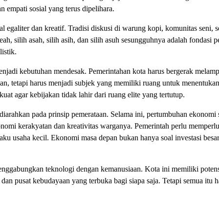
 empati sosial yang terus dipelihara.
l egaliter dan kreatif. Tradisi diskusi di warung kopi, komunitas se
omeah, silih asah, silih asih, dan silih asuh sesungguhnya adalah fondasi
istik.
enjadi kebutuhan mendesak. Pemerintahan kota harus bergerak melampaui 
n, tetapi harus menjadi subjek yang memiliki ruang untuk menentukan 
at agar kebijakan tidak lahir dari ruang elite yang tertutup.
rahkan pada prinsip pemerataan. Selama ini, pertumbuhan ekonomi seri
onomi kerakyatan dan kreativitas warganya. Pemerintah perlu memper
aku usaha kecil. Ekonomi masa depan bukan hanya soal investasi besa
ggabungkan teknologi dengan kemanusiaan. Kota ini memiliki potensi
i, dan pusat kebudayaan yang terbuka bagi siapa saja. Tetapi semua it