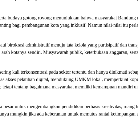
ni, serta budaya gotong royong menunjukkan bahwa masyarakat Bandung
 penting bagi pembangunan kota yang inklusif. Namun nilai-nilai itu perl
birokrasi administratif menuju tata kelola yang partisipatif dan tran
arah kotanya sendiri. Musyawarah publik, keterbukaan anggaran, serta
ng kali terkonsentrasi pada sektor tertentu dan hanya dinikmati seb
luas akses pelatihan digital, mendukung UMKM lokal, memperkuat kope
r, tetapi tentang bagaimana masyarakat memiliki kemampuan mandiri u
 besar untuk mengembangkan pendidikan berbasis kreativitas, ruang h
u hanya mungkin jika ada keberanian untuk memutus rantai ketimpangan 