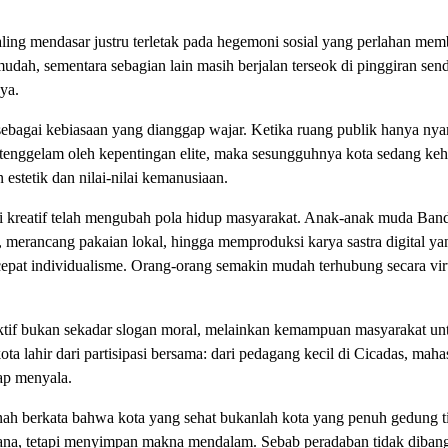
ling mendasar justru terletak pada hegemoni sosial yang perlahan mem
ah, sementara sebagian lain masih berjalan terseok di pinggiran send
ya.
 sebagai kebiasaan yang dianggap wajar. Ketika ruang publik hanya ny
il tenggelam oleh kepentingan elite, maka sesungguhnya kota sedang keh
estetik dan nilai-nilai kemanusiaan.
mi kreatif telah mengubah pola hidup masyarakat. Anak-anak muda Ba
merancang pakaian lokal, hingga memproduksi karya sastra digital yan
cepat individualisme. Orang-orang semakin mudah terhubung secara virtu
lektif bukan sekadar slogan moral, melainkan kemampuan masyarakat 
a lahir dari partisipasi bersama: dari pedagang kecil di Cicadas, mah
ap menyala.
rnah berkata bahwa kota yang sehat bukanlah kota yang penuh gedung t
rhana, tetapi menyimpan makna mendalam. Sebab peradaban tidak diban