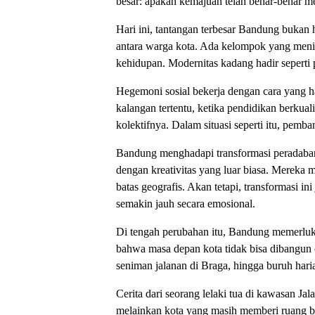
besar: apakah kemajuan telah benar-benar m
Hari ini, tantangan terbesar Bandung bukan 
antara warga kota. Ada kelompok yang menikm
kehidupan. Modernitas kadang hadir seperti
Hegemoni sosial bekerja dengan cara yang ha
kalangan tertentu, ketika pendidikan berkua
kolektifnya. Dalam situasi seperti itu, pem
Bandung menghadapi transformasi peradaban
dengan kreativitas yang luar biasa. Mereka 
batas geografis. Akan tetapi, transformasi 
semakin jauh secara emosional.
Di tengah perubahan itu, Bandung memerluk
bahwa masa depan kota tidak bisa dibangun o
seniman jalanan di Braga, hingga buruh hari
Cerita dari seorang lelaki tua di kawasan J
melainkan kota yang masih memberi ruang ba