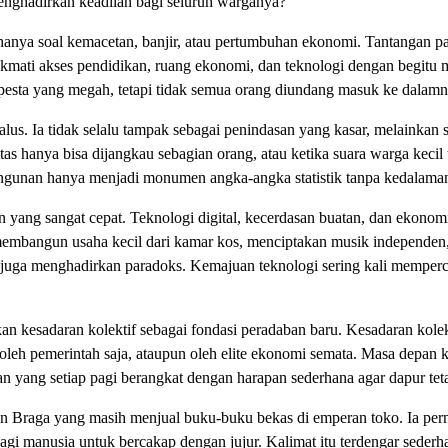
enghadirkan keadilan bagi seluruh warganya?
hanya soal kemacetan, banjir, atau pertumbuhan ekonomi. Tantangan pa
ati akses pendidikan, ruang ekonomi, dan teknologi dengan begitu mud
 pesta yang megah, tetapi tidak semua orang diundang masuk ke dalamn
lus. Ia tidak selalu tampak sebagai penindasan yang kasar, melainkan
litas hanya bisa dijangkau sebagian orang, atau ketika suara warga kec
bangunan hanya menjadi monumen angka-angka statistik tanpa kedalaman 
 yang sangat cepat. Teknologi digital, kecerdasan buatan, dan ekono
membangun usaha kecil dari kamar kos, menciptakan musik independen, 
ini juga menghadirkan paradoks. Kemajuan teknologi sering kali memper
an kesadaran kolektif sebagai fondasi peradaban baru. Kesadaran ko
leh pemerintah saja, ataupun oleh elite ekonomi semata. Masa depan kot
an yang setiap pagi berangkat dengan harapan sederhana agar dapur tet
alan Braga yang masih menjual buku-buku bekas di emperan toko. Ia pe
gi manusia untuk bercakap dengan jujur. Kalimat itu terdengar sede