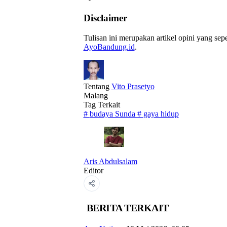
Disclaimer
Tulisan ini merupakan artikel opini yang se
AyoBandung.id
.
Tentang
Vito Prasetyo
Malang
Tag Terkait
#
budaya Sunda
#
gaya hidup
Aris Abdulsalam
Editor
BERITA TERKAIT