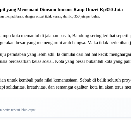
pit yang Menemani Dimsum Inmons Raup Omzet Rp350 Juta
enjadi brand dengan omzet tidak kurang dari Rp 350 juta per bulan.
ampu kota memantul di jalanan basah, Bandung sering terlihat seperti p
 gerakan besar yang memengaruhi arah bangsa. Maka tidak berlebihan j
uju peradaban yang lebih adil. Ia dimulai dari hal-hal kecil: mengha
sia berdasarkan kelas sosial. Kota yang besar bukanlah kota yang pa
untuk kembali pada nilai kemanusiaan. Sebab di balik seluruh proyek 
solidaritas, kreativitas, dan semangat egaliter, kota ini akan terus m
berita terkini lebih cepat