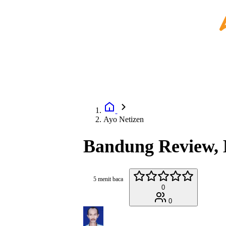
Ayo Netizen
Bandung Review,
5 menit baca
0
0