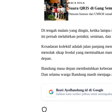
BACA JUGA
Suara QRIS di Gang Sem
Dimsum Inmons dari UMKM rumahan m
Di tengah malam yang dingin, ketika lampu-l
ini pernah melahirkan pemikir, seniman, dan
Kesadaran kolektif adalah jalan panjang men
menolak sikap feodal yang memisahkan manu
depan.
Bandung masa depan membutuhkan keberanian 
Dan selama warga Bandung masih menjaga api 
Ikuti AyoBandung.id di Google
Jadikan kami sumber pilihan untuk mendapatkan 