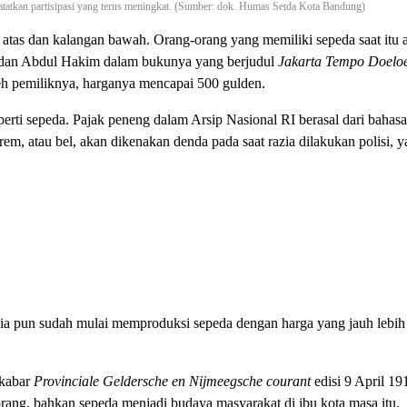
atatkan partisipasi yang terus meningkat. (Sumber: dok. Humas Setda Kota Bandung)
 atas dan kalangan bawah. Orang-orang yang memiliki sepeda saat itu 
an Abdul Hakim dalam bukunya yang berjudul
Jakarta Tempo Doeloe
eh pemiliknya, harganya mencapai 500 gulden.
rti sepeda. Pajak peneng dalam Arsip Nasional RI berasal dari bahas
em, atau bel, akan dikenakan denda pada saat razia dilakukan polisi, 
sia pun sudah mulai memproduksi sepeda dengan harga yang jauh lebih 
 kabar
Provinciale Geldersche en Nijmeegsche courant
edisi 9 April 1
 orang, bahkan sepeda menjadi budaya masyarakat di ibu kota masa itu.