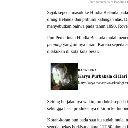
Tren bersepeda di Bandung m
Sejak sepeda masuk ke Hindia Belanda pada a
orang Belanda dan pribumi kalangan atas. D
menyebutkan bahwa pada tahun 1890, Rover 
Pun Pemerintah Hindia Belanda mulai menera
penning
yang artinya iuran. Karena sepeda ad
dilakukan di kota-kota besar.
BACA JUGA
Karya Purbakala di Har
Karya-karya mahasiswa arkeologi t
Seiring berjalannya waktu, produksi sepeda 
sehingga hasil produksinya dikirim ke Indone
Koran-koran pun pada saat itu sudah mulai m
sepeda bekas berkisar antara f 17,50 hingga 