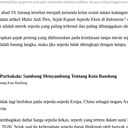
enunjukkan pergeseran pola pikir masyarakat terhadap mobilitas dan gaya hidup hingga menc
bad 19, barang tersebut menjadi penanda kelas sosial antara kalangan
alam artikel
Mulai Jadi Tren, Sejak Kapan Sepeda Eksis di Indonesia?
d
adalah merek sepeda yang paling terkenal dan paling dibanggakan ol
pkan pajak peneng yang dikhususkan pada kendaraan tanpa mesin sepe
alah barang langka, maka jika sepeda tidak dilengkapi dengan lampu, r
i Purbakala: Sambung Menyambung Tentang Kota Bandung
entang Kota Bandung
tidak lagi berfokus pada sepeda-sepeda Eropa, China sebagai negara A
sia.
embagikan daftar harga sepeda bekas, seperti yang tertera dalam surat
f 70,00. Sejak saat itu keberadaan sepeda dapat dinikmati oleh banyak