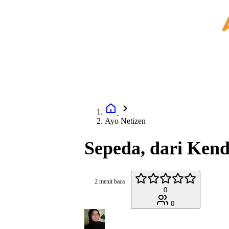
Ayo Netizen
Sepeda, dari Kend
2 menit baca
0
0