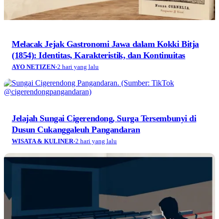
Melacak Jejak Gastronomi Jawa dalam Kokki Bitja
(1854): Identitas, Karakteristik, dan Kontinuitas
AYO NETIZEN
·
2 hari yang lalu
Jelajah Sungai Cigerendong, Surga Tersembunyi di
Dusun Cukanggaleuh Pangandaran
WISATA & KULINER
·
2 hari yang lalu