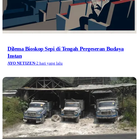
Dilema Bioskop Sepi di Tengah Pergeseran Budaya
Instan
AYO NETIZEN
·
2 hari yang lalu