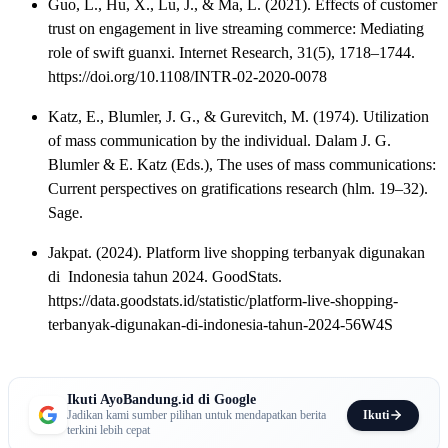
Guo, L., Hu, X., Lu, J., & Ma, L. (2021). Effects of customer
trust on engagement in live streaming commerce: Mediating
role of swift guanxi. Internet Research, 31(5), 1718–1744.
https://doi.org/10.1108/INTR-02-2020-0078
Katz, E., Blumler, J. G., & Gurevitch, M. (1974). Utilization
of mass communication by the individual. Dalam J. G.
Blumler & E. Katz (Eds.), The uses of mass communications:
Current perspectives on gratifications research (hlm. 19–32).
Sage.
Jakpat. (2024). Platform live shopping terbanyak digunakan
di Indonesia tahun 2024. GoodStats.
https://data.goodstats.id/statistic/platform-live-shopping-
terbanyak-digunakan-di-indonesia-tahun-2024-56W4S
Ikuti AyoBandung.id di Google
Ikuti
Jadikan kami sumber pilihan untuk mendapatkan berita
terkini lebih cepat