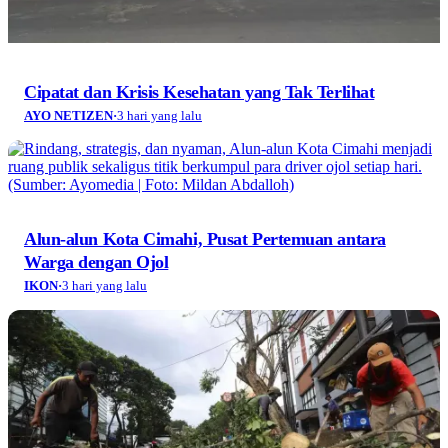
Cipatat dan Krisis Kesehatan yang Tak Terlihat
AYO NETIZEN
·
3 hari yang lalu
Alun-alun Kota Cimahi, Pusat Pertemuan antara
Warga dengan Ojol
IKON
·
3 hari yang lalu