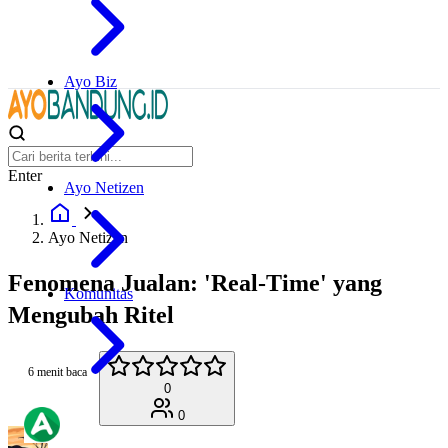
Ayo Biz
Enter
Ayo Netizen
Ayo Netizen
Fenomena Jualan: 'Real-Time' yang
Komunitas
Mengubah Ritel
6 menit baca
0
0