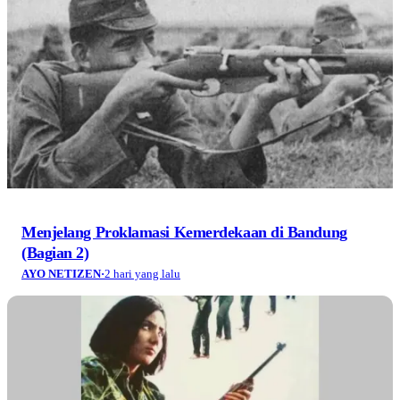
Menjelang Proklamasi Kemerdekaan di Bandung
(Bagian 2)
AYO NETIZEN
·
2 hari yang lalu