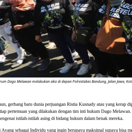
m Dago Melawan melakukan aksi di depan Polrestabes Bandung, Jalan Jawa, Kota Ba
hun, gerbang baru dunia perjuangan Ristia Kusnady atau yang kerap di
tiap pertemuan yang dilakukan dengan tim inti hukum Dago Melawan. Suat
ngenai istilah-istilah asing di bidang hukum dalam benak mereka.
i Ayang sebagai Individu yang ingin berupaya maksimal supaya bisa mel