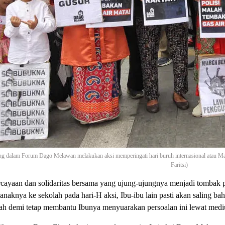
ng dalam Forum Dago Melawan melakukan aksi memperingati hari buruh internasional atau M
Faritsi)
ercayaan dan solidaritas bersama yang ujung-ujungnya menjadi tombak p
 anaknya ke sekolah pada hari-H aksi, Ibu-ibu lain pasti akan salin
ah demi tetap membantu Ibunya menyuarakan persoalan ini lewat medi