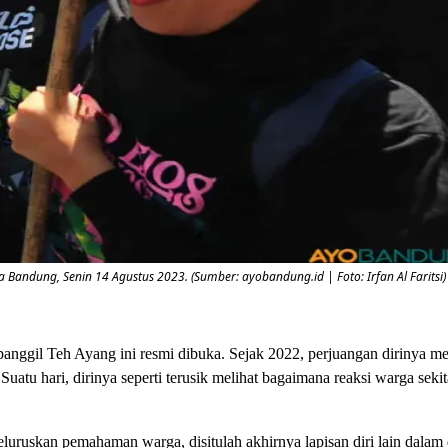
ndung, Senin 14 Agustus 2023. (Sumber: ayobandung.id | Foto: Irfan Al Faritsi)
panggil Teh Ayang ini resmi dibuka. Sejak 2022, perjuangan dirinya m
u hari, dirinya seperti terusik melihat bagaimana reaksi warga sekitar
uruskan pemahaman warga, disitulah akhirnya lapisan diri lain dalam d