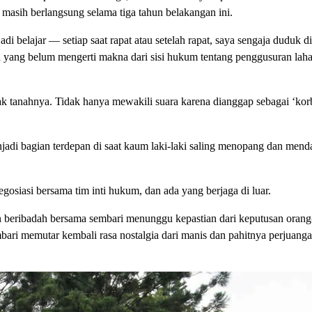
asih berlangsung selama tiga tahun belakangan ini.
 belajar — setiap saat rapat atau setelah rapat, saya sengaja duduk di
h yang belum mengerti makna dari sisi hukum tentang penggusuran lah
ak tanahnya. Tidak hanya mewakili suara karena dianggap sebagai ‘kor
adi bagian terdepan di saat kaum laki-laki saling menopang dan mend
gosiasi bersama tim inti hukum, dan ada yang berjaga di luar.
dan beribadah bersama sembari menunggu kepastian dari keputusan oran
bari memutar kembali rasa nostalgia dari manis dan pahitnya perjuang