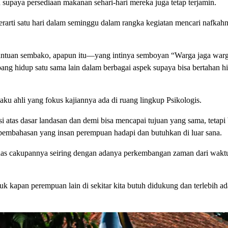
upaya persediaan makanan sehari-hari mereka juga tetap terjamin.
erarti satu hari dalam seminggu dalam rangka kegiatan mencari nafkah
bantuan sembako, apapun itu—yang intinya semboyan “Warga jaga warga
ang hidup satu sama lain dalam berbagai aspek supaya bisa bertahan h
ku ahli yang fokus kajiannya ada di ruang lingkup Psikologis.
atas dasar landasan dan demi bisa mencapai tujuan yang sama, tetapi 
embahasan yang insan perempuan hadapi dan butuhkan di luar sana.
luas cakupannya seiring dengan adanya perkembangan zaman dari wakt
ntuk kapan perempuan lain di sekitar kita butuh didukung dan terlebih 