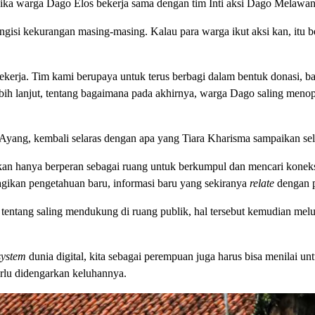
a warga Dago Elos bekerja sama dengan tim Inti aksi Dago Melawan s
ngisi kekurangan masing-masing. Kalau para warga ikut aksi kan, itu b
ekerja. Tim kami berupaya untuk terus berbagi dalam bentuk donasi, 
ih lanjut, tentang bagaimana pada akhirnya, warga Dago saling menop
Ayang, kembali selaras dengan apa yang Tiara Kharisma sampaikan sela
an hanya berperan sebagai ruang untuk berkumpul dan mencari koneksi 
kan pengetahuan baru, informasi baru yang sekiranya
relate
dengan p
 tentang saling mendukung di ruang publik, hal tersebut kemudian me
system
dunia digital, kita sebagai perempuan juga harus bisa menilai u
lu didengarkan keluhannya.