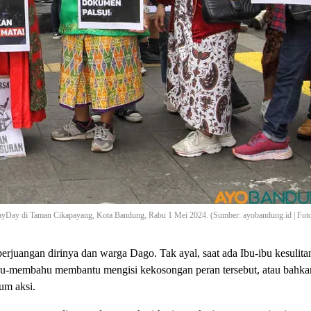
ayDay di Taman Cikapayang, Kota Bandung, Rabu 1 Mei 2024. (Sumber: ayobandung.id | Foto:
erjuangan dirinya dan warga Dago. Tak ayal, saat ada Ibu-ibu kesulit
g bahu-membahu membantu mengisi kekosongan peran tersebut, atau bah
um aksi.