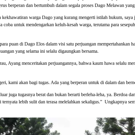
rus berperan dan bertumbuh dalam segala proses Dago Melawan yang m
 kekhawatiran warga Dago yang kurang mengerti istilah hukum, saya jadi
aya coba untuk mendengarkan keluh-kesah warga, terutama para sesepu
 para puan di Dago Elos dalam visi satu perjuangan mempertahankan h
rjuangan yang selama ini selalu digaungkan bersama.
arau, Ayang menceritakan perjuangannya, bahwa kaum hawa selalu menj
eri, kami akan bagi tugas. Ada yang berperan untuk di dalam dan berne
luar juga tugasnya berat dan bukan berarti berleha-leha, ya. Berdoa 
 ternyata lebih sulit dan terasa melelahkan sekaligus.” Ungkapnya sem