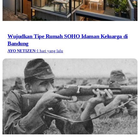
Wujudkan Tipe Rumah SOHO Idaman Keluarga di
Bandung
AYO NETIZEN
·
1 hari yang lalu