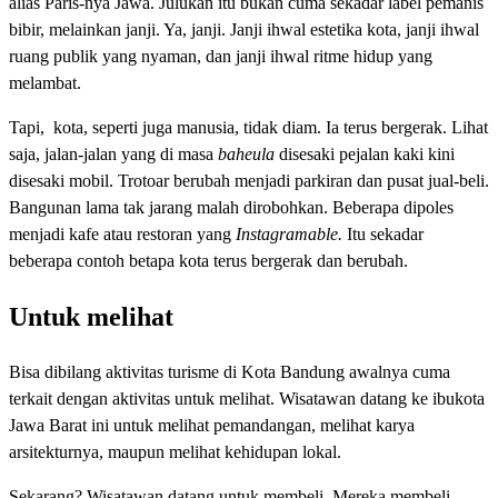
alias Paris-nya Jawa. Julukan itu bukan cuma sekadar label pemanis
bibir, melainkan janji. Ya, janji. Janji ihwal estetika kota, janji ihwal
ruang publik yang nyaman, dan janji ihwal ritme hidup yang
melambat.
Tapi, kota, seperti juga manusia, tidak diam. Ia terus bergerak. Lihat
saja, jalan-jalan yang di masa
baheula
disesaki pejalan kaki kini
disesaki mobil. Trotoar berubah menjadi parkiran dan pusat jual-beli.
Bangunan lama tak jarang malah dirobohkan. Beberapa dipoles
menjadi kafe atau restoran yang
Instagramable.
Itu sekadar
beberapa contoh betapa kota terus bergerak dan berubah.
Untuk melihat
Bisa dibilang aktivitas turisme di Kota Bandung awalnya cuma
terkait dengan aktivitas untuk melihat. Wisatawan datang ke ibukota
Jawa Barat ini untuk melihat pemandangan, melihat karya
arsitekturnya, maupun melihat kehidupan lokal.
Sekarang? Wisatawan datang untuk membeli. Mereka membeli