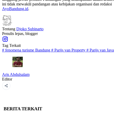
ini tidak mewakili pandangan atau kebijakan organisasi dan redaksi
AyoBandung.id
.
Tentang
Djoko Subinarto
Penulis lepas, blogger
Tag Terkait
#
fenomena turisme Bandung
#
Parijs van Property
#
Parijs van Java
Aris Abdulsalam
Editor
BERITA TERKAIT