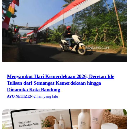
Menyambut Hari Kemerdekaan 2026, Deretan Ide
Tulisan dari Semangat Kemerdekaan hingga
Dinamika Kota Bandung
AYO NETIZEN
·
2 hari yang lalu