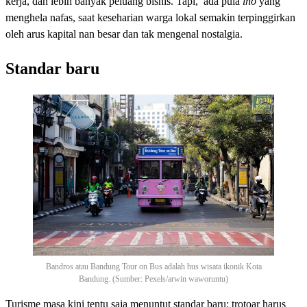
kerja, dan lebih banyak peluang bisnis. Tapi, ada pula
lho
yang
menghela nafas, saat keseharian warga lokal semakin terpinggirkan
oleh arus kapital nan besar dan tak mengenal nostalgia.
Standar baru
Bandros atau Bandung Tour on Bus adalah bus wisata ikonik Kota
Bandung. (Sumber: Pexels/arwin waworuntu)
Turisme masa kini tentu saja menuntut standar baru: trotoar harus