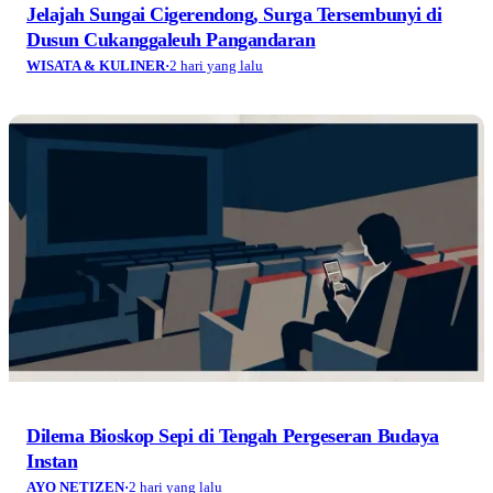
Jelajah Sungai Cigerendong, Surga Tersembunyi di
Dusun Cukanggaleuh Pangandaran
WISATA & KULINER
·
2 hari yang lalu
Dilema Bioskop Sepi di Tengah Pergeseran Budaya
Instan
AYO NETIZEN
·
2 hari yang lalu