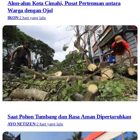
Alun-alun Kota Cimahi, Pusat Pertemuan antara
Warga dengan Ojol
IKON
·
2 hari yang lalu
Saat Pohon Tumbang dan Rasa Aman Dipertaruhkan
AYO NETIZEN
·
2 hari yang lalu