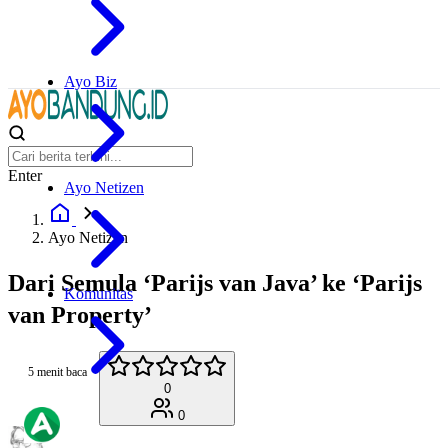
Ayo Biz
Enter
Ayo Netizen
Ayo Netizen
Dari Semula ‘Parijs van Java’ ke ‘Parijs
Komunitas
van Property’
5 menit baca
0
0