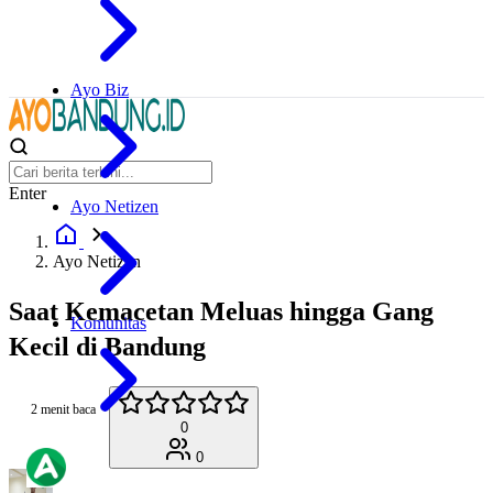
Ayo Biz
Enter
Ayo Netizen
Ayo Netizen
Saat Kemacetan Meluas hingga Gang
Komunitas
Kecil di Bandung
2 menit baca
0
0