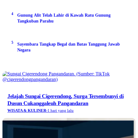
4
Gunung Alit Telah Lahir di Kawah Ratu Gunung
Tangkuban Parahu
5
Sayembara Tangkap Begal dan Batas Tanggung Jawab
Negara
Jelajah Sungai Cigerendong, Surga Tersembunyi di
Dusun Cukanggaleuh Pangandaran
WISATA & KULINER
·
1 hari yang lalu