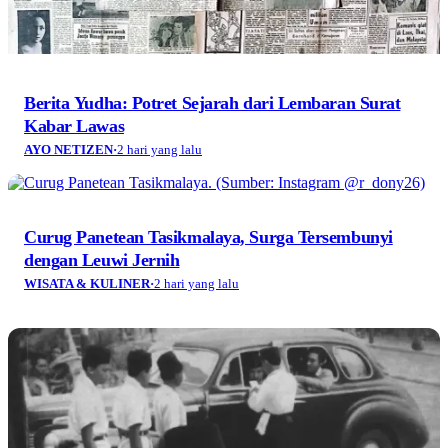
Berita Yudha: Potret Sejarah dari Lembaran Surat
Kabar Lawas
AYO NETIZEN
·
2 hari yang lalu
Curug Panetean Tasikmalaya, Surga Tersembunyi
dengan Leuwi Jernih
WISATA & KULINER
·
2 hari yang lalu