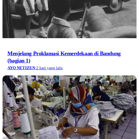
Menjelang Proklamasi Kemerdekaan di Bandung
(bagian 1)
AYO NETIZEN
·
2 hari yang lalu