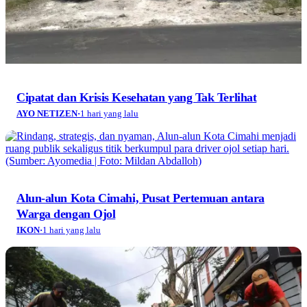
Cipatat dan Krisis Kesehatan yang Tak Terlihat
AYO NETIZEN
·
1 hari yang lalu
Alun-alun Kota Cimahi, Pusat Pertemuan antara
Warga dengan Ojol
IKON
·
1 hari yang lalu