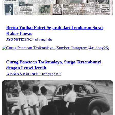
Berita Yudha: Potret Sejarah dari Lembaran Surat
Kabar Lawas
AYO NETIZEN
·
2 hari yang lalu
Curug Panetean Tasikmalaya, Surga Tersembunyi
dengan Leuwi Jernih
WISATA & KULINER
·
2 hari yang lalu