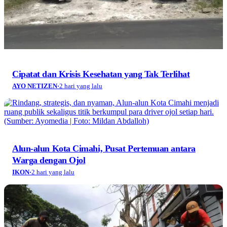
Cipatat dan Krisis Kesehatan yang Tak Terlihat
AYO NETIZEN
·
2 hari yang lalu
Alun-alun Kota Cimahi, Pusat Pertemuan antara
Warga dengan Ojol
IKON
·
2 hari yang lalu