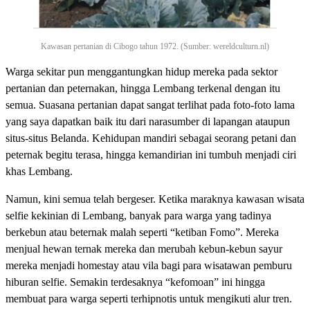
Kawasan pertanian di Cibogo tahun 1972. (Sumber: wereldculturn.nl)
Warga sekitar pun menggantungkan hidup mereka pada sektor
pertanian dan peternakan, hingga Lembang terkenal dengan itu
semua. Suasana pertanian dapat sangat terlihat pada foto-foto lama
yang saya dapatkan baik itu dari narasumber di lapangan ataupun
situs-situs Belanda. Kehidupan mandiri sebagai seorang petani dan
peternak begitu terasa, hingga kemandirian ini tumbuh menjadi ciri
khas Lembang.
Namun, kini semua telah bergeser. Ketika maraknya kawasan wisata
selfie kekinian di Lembang, banyak para warga yang tadinya
berkebun atau beternak malah seperti “ketiban Fomo”. Mereka
menjual hewan ternak mereka dan merubah kebun-kebun sayur
mereka menjadi homestay atau vila bagi para wisatawan pemburu
hiburan selfie. Semakin terdesaknya “kefomoan” ini hingga
membuat para warga seperti terhipnotis untuk mengikuti alur tren.