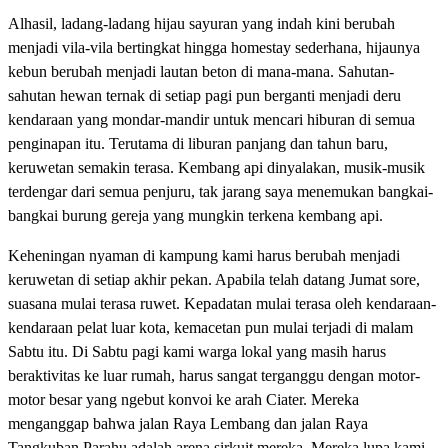
Alhasil, ladang-ladang hijau sayuran yang indah kini berubah
menjadi vila-vila bertingkat hingga homestay sederhana, hijaunya
kebun berubah menjadi lautan beton di mana-mana. Sahutan-
sahutan hewan ternak di setiap pagi pun berganti menjadi deru
kendaraan yang mondar-mandir untuk mencari hiburan di semua
penginapan itu. Terutama di liburan panjang dan tahun baru,
keruwetan semakin terasa. Kembang api dinyalakan, musik-musik
terdengar dari semua penjuru, tak jarang saya menemukan bangkai-
bangkai burung gereja yang mungkin terkena kembang api.
Keheningan nyaman di kampung kami harus berubah menjadi
keruwetan di setiap akhir pekan. Apabila telah datang Jumat sore,
suasana mulai terasa ruwet. Kepadatan mulai terasa oleh kendaraan-
kendaraan pelat luar kota, kemacetan pun mulai terjadi di malam
Sabtu itu. Di Sabtu pagi kami warga lokal yang masih harus
beraktivitas ke luar rumah, harus sangat terganggu dengan motor-
motor besar yang ngebut konvoi ke arah Ciater. Mereka
menganggap bahwa jalan Raya Lembang dan jalan Raya
Tangkuban Parahu adalah arena sirkuit mereka. Mereka lupa kami