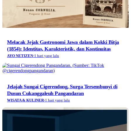
Melacak Jejak Gastronomi Jawa dalam Kokki Bitja
(1854): Identitas, Karakteristik, dan Kontinuitas
AYO NETIZEN
·
1 hari yang lalu
Jelajah Sungai Cigerendong, Surga Tersembunyi di
Dusun Cukanggaleuh Pangandaran
WISATA & KULINER
·
1 hari yang lalu