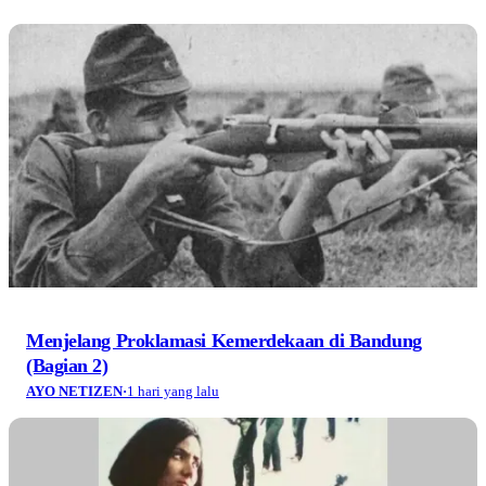
Menjelang Proklamasi Kemerdekaan di Bandung
(Bagian 2)
AYO NETIZEN
·
1 hari yang lalu