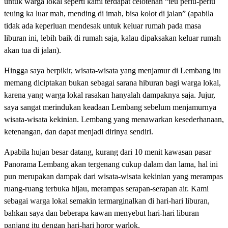
untuk warga lokal seperti kami terdapat celotehan “teu perlu-perlu
teuing ka luar mah, mending di imah, bisa kolot di jalan” (apabila
tidak ada keperluan mendesak untuk keluar rumah pada masa
liburan ini, lebih baik di rumah saja, kalau dipaksakan keluar rumah
akan tua di jalan).
Hingga saya berpikir, wisata-wisata yang menjamur di Lembang itu
memang diciptakan bukan sebagai sarana hiburan bagi warga lokal,
karena yang warga lokal rasakan hanyalah dampaknya saja. Jujur,
saya sangat merindukan keadaan Lembang sebelum menjamurnya
wisata-wisata kekinian. Lembang yang menawarkan kesederhanaan,
ketenangan, dan dapat menjadi dirinya sendiri.
Apabila hujan besar datang, kurang dari 10 menit kawasan pasar
Panorama Lembang akan tergenang cukup dalam dan lama, hal ini
pun merupakan dampak dari wisata-wisata kekinian yang merampas
ruang-ruang terbuka hijau, merampas serapan-serapan air. Kami
sebagai warga lokal semakin termarginalkan di hari-hari liburan,
bahkan saya dan beberapa kawan menyebut hari-hari liburan
panjang itu dengan hari-hari horor warlok.