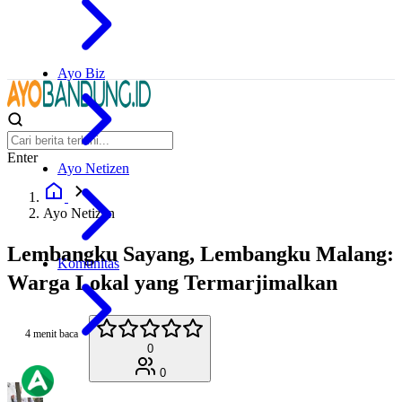
Ayo Biz
Enter
Ayo Netizen
Ayo Netizen
Lembangku Sayang, Lembangku Malang:
Komunitas
Warga Lokal yang Termarjimalkan
4 menit baca
0
0