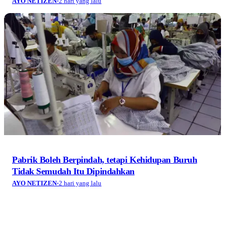
AYO NETIZEN
·
2 hari yang lalu
Pabrik Boleh Berpindah, tetapi Kehidupan Buruh
Tidak Semudah Itu Dipindahkan
AYO NETIZEN
·
2 hari yang lalu