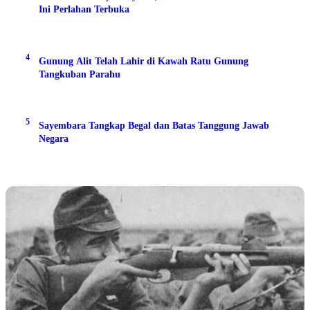
Ini Perlahan Terbuka
4
Gunung Alit Telah Lahir di Kawah Ratu Gunung
Tangkuban Parahu
5
Sayembara Tangkap Begal dan Batas Tanggung Jawab
Negara