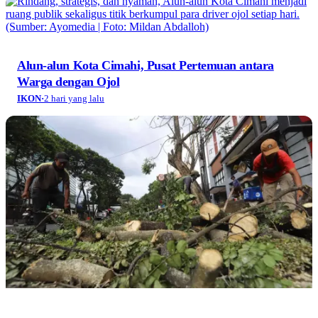
Alun-alun Kota Cimahi, Pusat Pertemuan antara
Warga dengan Ojol
IKON
·
2 hari yang lalu