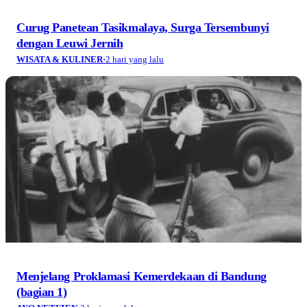
Curug Panetean Tasikmalaya, Surga Tersembunyi
dengan Leuwi Jernih
WISATA & KULINER
·
2 hari yang lalu
Menjelang Proklamasi Kemerdekaan di Bandung
(bagian 1)