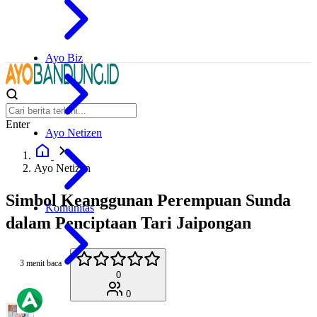
Ayo Biz
Enter
Ayo Netizen
Ayo Netizen
Simbol Keanggunan Perempuan Sunda
Komunitas
dalam Penciptaan Tari Jaipongan
3 menit baca
0
0