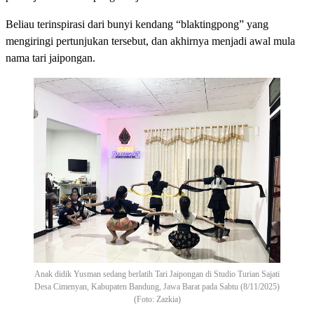
Beliau terinspirasi dari bunyi kendang “blaktingpong” yang
mengiringi pertunjukan tersebut, dan akhirnya menjadi awal mula
nama tari jaipongan.
Anak didik Yusman sedang berlatih Tari Jaipongan di Studio Turian Sajati
Desa Cimenyan, Kabupaten Bandung, Jawa Barat pada Sabtu (8/11/2025)
(Foto: Zazkia)