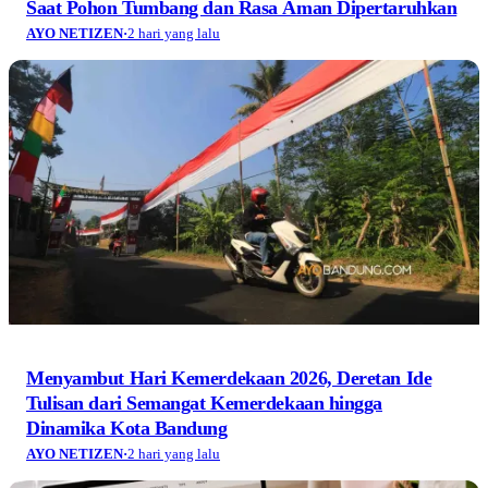
Saat Pohon Tumbang dan Rasa Aman Dipertaruhkan
AYO NETIZEN
·
2 hari yang lalu
Menyambut Hari Kemerdekaan 2026, Deretan Ide
Tulisan dari Semangat Kemerdekaan hingga
Dinamika Kota Bandung
AYO NETIZEN
·
2 hari yang lalu