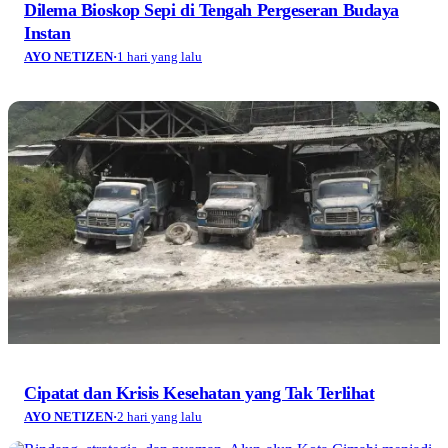
Dilema Bioskop Sepi di Tengah Pergeseran Budaya
Instan
AYO NETIZEN
·
1 hari yang lalu
Cipatat dan Krisis Kesehatan yang Tak Terlihat
AYO NETIZEN
·
2 hari yang lalu