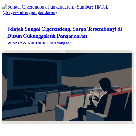
Jelajah Sungai Cigerendong, Surga Tersembunyi di
Dusun Cukanggaleuh Pangandaran
WISATA & KULINER
·
1 hari yang lalu