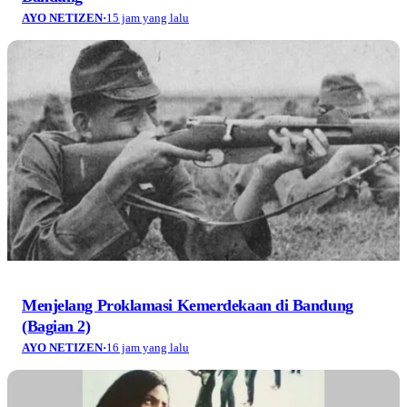
AYO NETIZEN
·
15 jam yang lalu
Menjelang Proklamasi Kemerdekaan di Bandung
(Bagian 2)
AYO NETIZEN
·
16 jam yang lalu