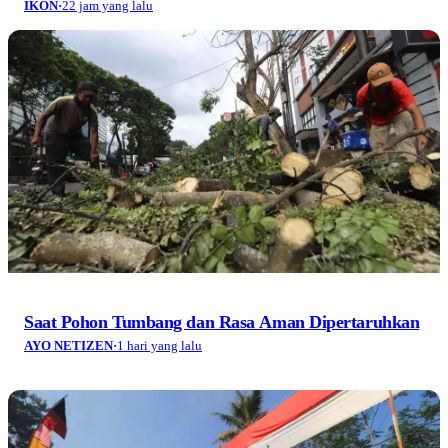
IKON
·
22 jam yang lalu
Saat Pohon Tumbang dan Rasa Aman Dipertaruhkan
AYO NETIZEN
·
1 hari yang lalu