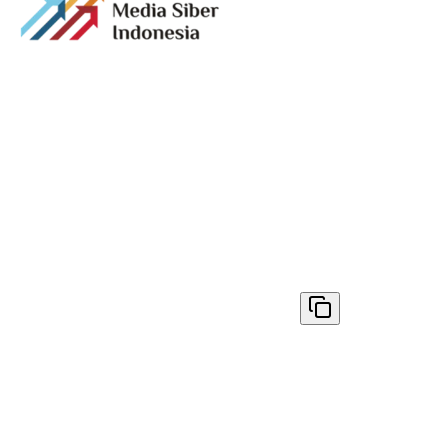
Media digital lokal yang menggambarkan wajah
Bandung secara utuh, dari geliat sosial dan ekonomi
warganya, hingga getar kreativitas dan partisipasi yang
membentuk jiwa kota.
Terverifikasi Dewan Pers
Nomor 1398/DP-Verifikasi/K/VIII/2025
✓ Disalin
© 2026
AyoBandung.id
. All rights reserved.