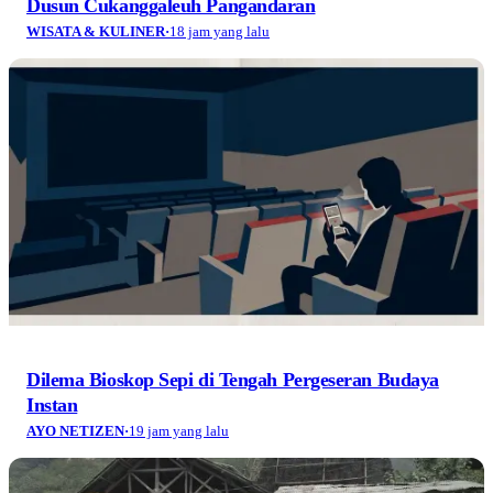
Dusun Cukanggaleuh Pangandaran
WISATA & KULINER
·
18 jam yang lalu
Dilema Bioskop Sepi di Tengah Pergeseran Budaya
Instan
AYO NETIZEN
·
19 jam yang lalu