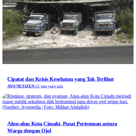
Cipatat dan Krisis Kesehatan yang Tak Terlihat
AYO NETIZEN
·
21 jam yang lalu
Alun-alun Kota Cimahi, Pusat Pertemuan antara
Warga dengan Ojol