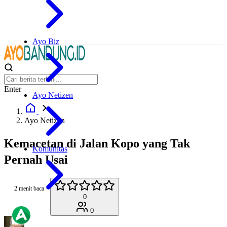
Ayo Biz
Enter
Ayo Netizen
Ayo Netizen
Kemacetan di Jalan Kopo yang Tak
Komunitas
Pernah Usai
2 menit baca
0
0