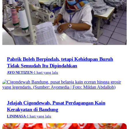
Pabrik Boleh Berpindah, tetapi Kehidupan Buruh
Tidak Semudah Itu Dipindahkan
AYO NETIZEN
·
1 hari yang lalu
Jelajah Cigondewah, Pusat Perdagangan Kain
Kerakyatan di Bandung
LINIMASA
·
1 hari yang lalu