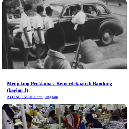
Menjelang Proklamasi Kemerdekaan di Bandung
(bagian 1)
AYO NETIZEN
·
1 hari yang lalu