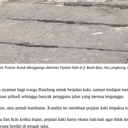
 Trotoar Rusak Menggangu Aktivitas Pejalan Kaki di Jl. Buah Batu, Kec.Lengkong, 
 nyaman bagi warga Bandung untuk berjalan kaki, namun terdapat banya
aan pribadi sehingga banyak pengguna jalan yang merasa terganggu.
putus, atau penuh hambatan. Kondisi ini membuat pejalan kaki terpaksa
a dan licin ketika hujan, pejalan kaki harus ekstra hati-hati agar tidak 
 yang berdiri di tengah jalur.