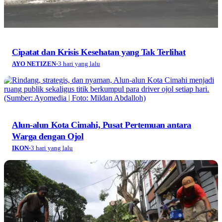
Cipatat dan Krisis Kesehatan yang Tak Terlihat
AYO NETIZEN
·
3 hari yang lalu
Alun-alun Kota Cimahi, Pusat Pertemuan antara
Warga dengan Ojol
IKON
·
3 hari yang lalu