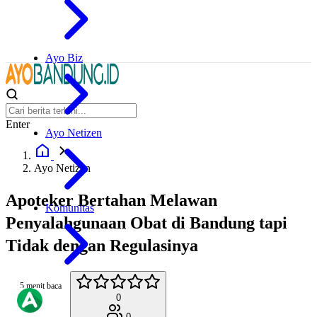
Ayo Biz
Enter
Ayo Netizen
Ayo Netizen
Apoteker Bertahan Melawan
Komunitas
Penyalahgunaan Obat di Bandung tapi
Tidak dengan Regulasinya
5 menit baca
0
0