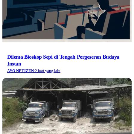
Dilema Bioskop Sepi di Tengah Pergeseran Budaya
Instan
AYO NETIZEN
·
2 hari yang lalu