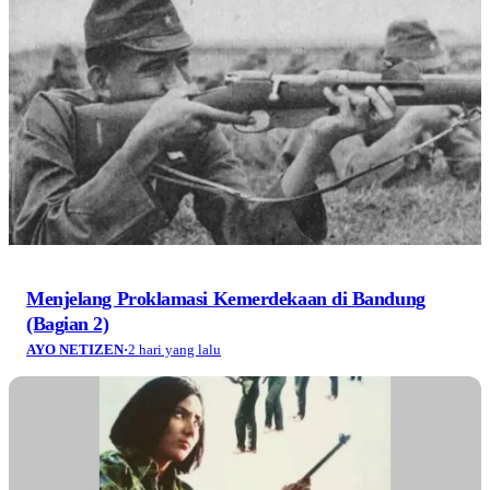
Menjelang Proklamasi Kemerdekaan di Bandung
(Bagian 2)
AYO NETIZEN
·
2 hari yang lalu