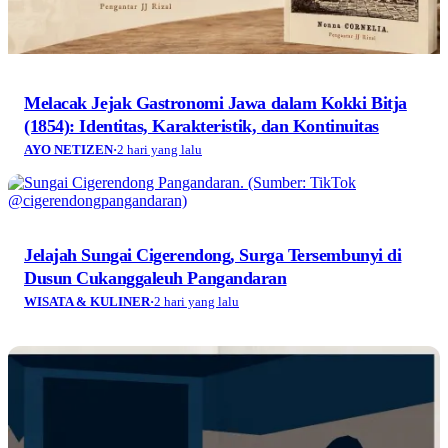
Melacak Jejak Gastronomi Jawa dalam Kokki Bitja
(1854): Identitas, Karakteristik, dan Kontinuitas
AYO NETIZEN
·
2 hari yang lalu
Jelajah Sungai Cigerendong, Surga Tersembunyi di
Dusun Cukanggaleuh Pangandaran
WISATA & KULINER
·
2 hari yang lalu